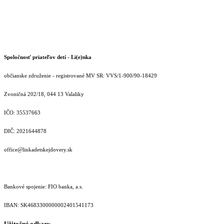
Spoločnosť priateľov detí - Li(e)nka
občianske združenie - registrované MV SR: VVS/1-900/90-18429
Zvoničná 202/18, 044 13 Valaliky
IČO: 35537663
DIČ: 2021644878
office@linkadetskejdovery.sk
Bankové spojenie: FIO banka, a.s.
IBAN: SK46833000000­02401541173
Užitočné odkazy