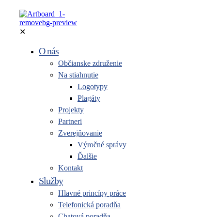
✕
O nás
Občianske združenie
Na stiahnutie
Logotypy
Plagáty
Projekty
Partneri
Zverejňovanie
Výročné správy
Ďalšie
Kontakt
Služby
Hlavné princípy práce
Telefonická poradňa
Chatová poradňa