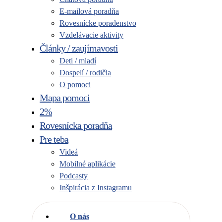
E-mailová poradňa
Rovesnícke poradenstvo
Vzdelávacie aktivity
Články / zaujímavosti
Deti / mladí
Dospelí / rodičia
O pomoci
Mapa pomoci
2%
Rovesnícka poradňa
Pre teba
Videá
Mobilné aplikácie
Podcasty
Inšpirácia z Instagramu
O nás