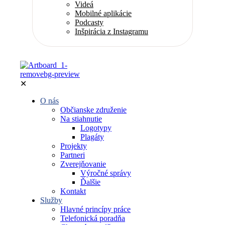
Videá
Mobilné aplikácie
Podcasty
Inšpirácia z Instagramu
✕
O nás
Občianske združenie
Na stiahnutie
Logotypy
Plagáty
Projekty
Partneri
Zverejňovanie
Výročné správy
Ďalšie
Kontakt
Služby
Hlavné princípy práce
Telefonická poradňa