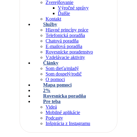
Zverejňovanie
Výročné správy
Ďalšie
Kontakt
Služby
Hlavné princípy práce
Telefonická poradňa
Chatová poradňa
E-mailová poradňa
Rovesnícke poradenstvo
Vzdelávacie aktivity
Články
Som dieťa/mladý
Som dospelý/rodič
O pomoci
Mapa pomoci
2%
Rovesnícka poradňa
Pre teba
Videá
Mobilné aplikácie
Podcasty
Inšpirácia z Instagramu