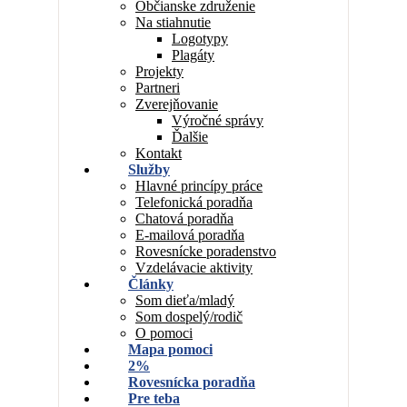
Občianske združenie
Na stiahnutie
Logotypy
Plagáty
Projekty
Partneri
Zverejňovanie
Výročné správy
Ďalšie
Kontakt
Služby
Hlavné princípy práce
Telefonická poradňa
Chatová poradňa
E-mailová poradňa
Rovesnícke poradenstvo
Vzdelávacie aktivity
Články
Som dieťa/mladý
Som dospelý/rodič
O pomoci
Mapa pomoci
2%
Rovesnícka poradňa
Pre teba