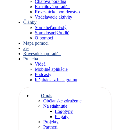
Chatová poradňa
E-mailová poradňa
Rovesnícke poradenstvo
Vzdelávacie aktivity
Články
Som dieťa/mladý
Som dospelý/rodič
O pomoci
Mapa pomoci
2%
Rovesnícka poradňa
Pre teba
Videá
Mobilné aplikácie
Podcasty
Inšpirácia z Instagramu
O nás
Občianske združenie
Na stiahnutie
Logotypy
Plagáty
Projekty
Partneri