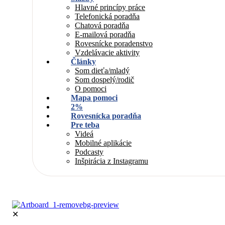
Hlavné princípy práce
Telefonická poradňa
Chatová poradňa
E-mailová poradňa
Rovesnícke poradenstvo
Vzdelávacie aktivity
Články
Som dieťa/mladý
Som dospelý/rodič
O pomoci
Mapa pomoci
2%
Rovesnícka poradňa
Pre teba
Videá
Mobilné aplikácie
Podcasty
Inšpirácia z Instagramu
✕