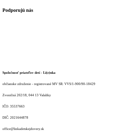
Podporujú nás
Spoločnosť priateľov detí - Li(e)nka
občianske združenie - registrované MV SR: VVS/1-900/90-18429
Zvoničná 202/18, 044 13 Valaliky
IČO: 35537663
DIČ: 2021644878
office@linkadetskejdovery.sk