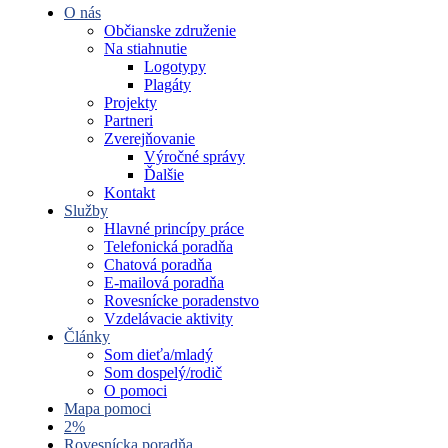
O nás
Občianske združenie
Na stiahnutie
Logotypy
Plagáty
Projekty
Partneri
Zverejňovanie
Výročné správy
Ďalšie
Kontakt
Služby
Hlavné princípy práce
Telefonická poradňa
Chatová poradňa
E-mailová poradňa
Rovesnícke poradenstvo
Vzdelávacie aktivity
Články
Som dieťa/mladý
Som dospelý/rodič
O pomoci
Mapa pomoci
2%
Rovesnícka poradňa