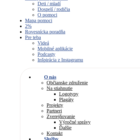
Deti / mladí
Dospelí / rodičia
O pomoci
Mapa pomoci
2%
Rovesnícka poradňa
Pre teba
Videá
Mobilné aplikácie
Podcasty
Inšpirácia z Instagramu
O nás
Občianske združenie
Na stiahnutie
Logotypy
Plagáty
Projekty
Partneri
Zverejňovanie
Výročné správy
Ďalšie
Kontakt
Služby