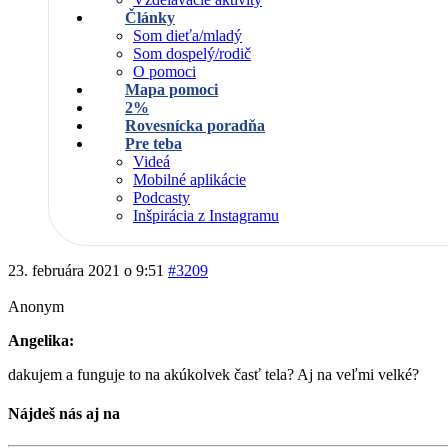
Články
Som dieťa/mladý
Som dospelý/rodič
O pomoci
Mapa pomoci
2%
Rovesnícka poradňa
Pre teba
Videá
Mobilné aplikácie
Podcasty
Inšpirácia z Instagramu
23. februára 2021 o 9:51
#3209
Anonym
Angelika:
dakujem a funguje to na akúkolvek časť tela? Aj na veľmi velké?
Nájdeš nás aj na