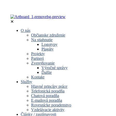
✕
O nás
Občianske združenie
Na stiahnutie
Logotypy
Plagáty
Projekty
Partneri
Zverejňovanie
Výročné správy
Ďalšie
Kontakt
Služby
Hlavné princípy práce
Telefonická poradňa
Chatová poradňa
E-mailová poradňa
Rovesnícke poradenstvo
Vzdelávacie aktivity
Články / zaujímavosti