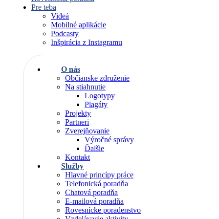
Pre teba
Videá
Mobilné aplikácie
Podcasty
Inšpirácia z Instagramu
O nás
Občianske združenie
Na stiahnutie
Logotypy
Plagáty
Projekty
Partneri
Zverejňovanie
Výročné správy
Ďalšie
Kontakt
Služby
Hlavné princípy práce
Telefonická poradňa
Chatová poradňa
E-mailová poradňa
Rovesnícke poradenstvo
Vzdelávacie aktivity