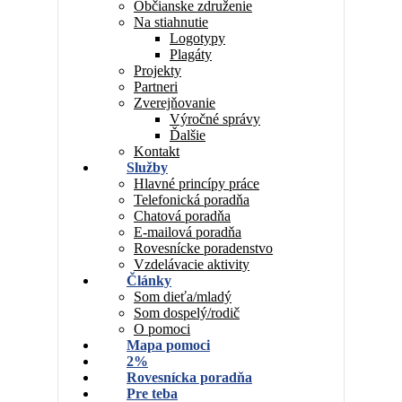
Občianske združenie
Na stiahnutie
Logotypy
Plagáty
Projekty
Partneri
Zverejňovanie
Výročné správy
Ďalšie
Kontakt
Služby
Hlavné princípy práce
Telefonická poradňa
Chatová poradňa
E-mailová poradňa
Rovesnícke poradenstvo
Vzdelávacie aktivity
Články
Som dieťa/mladý
Som dospelý/rodič
O pomoci
Mapa pomoci
2%
Rovesnícka poradňa
Pre teba