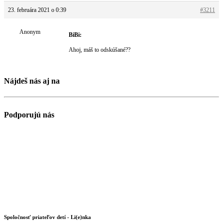
23. februára 2021 o 0:39
#3211
Anonym
BiBi:
Ahoj, máš to odskúšané??
Nájdeš nás aj na
Podporujú nás
Spoločnosť priateľov detí - Li(e)nka