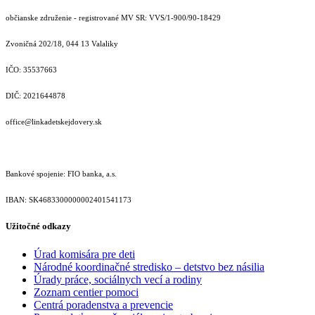
občianske združenie - registrované MV SR: VVS/1-900/90-18429
Zvoničná 202/18, 044 13 Valaliky
IČO: 35537663
DIČ: 2021644878
office@linkadetskejdovery.sk
Bankové spojenie: FIO banka, a.s.
IBAN: SK46833000000­02401541173
Užitočné odkazy
Úrad komisára pre deti
Národné koordinačné stredisko – detstvo bez násilia
Úrady práce, sociálnych vecí a rodiny
Zoznam centier pomoci
Centrá poradenstva a prevencie