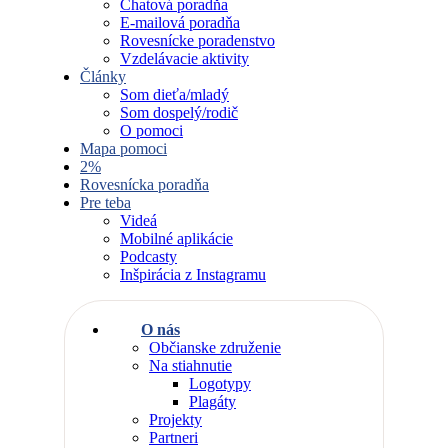
Chatová poradňa
E-mailová poradňa
Rovesnícke poradenstvo
Vzdelávacie aktivity
Články
Som dieťa/mladý
Som dospelý/rodič
O pomoci
Mapa pomoci
2%
Rovesnícka poradňa
Pre teba
Videá
Mobilné aplikácie
Podcasty
Inšpirácia z Instagramu
O nás
Občianske združenie
Na stiahnutie
Logotypy
Plagáty
Projekty
Partneri