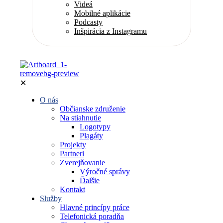
Videá
Mobilné aplikácie
Podcasty
Inšpirácia z Instagramu
✕
O nás
Občianske združenie
Na stiahnutie
Logotypy
Plagáty
Projekty
Partneri
Zverejňovanie
Výročné správy
Ďalšie
Kontakt
Služby
Hlavné princípy práce
Telefonická poradňa