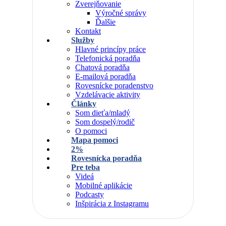
Zverejňovanie
Výročné správy
Ďalšie
Kontakt
Služby
Hlavné princípy práce
Telefonická poradňa
Chatová poradňa
E-mailová poradňa
Rovesnícke poradenstvo
Vzdelávacie aktivity
Články
Som dieťa/mladý
Som dospelý/rodič
O pomoci
Mapa pomoci
2%
Rovesnícka poradňa
Pre teba
Videá
Mobilné aplikácie
Podcasty
Inšpirácia z Instagramu