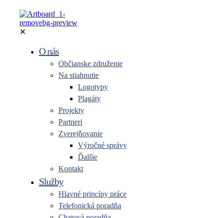
✕
O nás
Občianske združenie
Na stiahnutie
Logotypy
Plagáty
Projekty
Partneri
Zverejňovanie
Výročné správy
Ďalšie
Kontakt
Služby
Hlavné princípy práce
Telefonická poradňa
Chatová poradňa