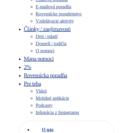
E-mailová poradňa
Rovesnícke poradenstvo
Vzdelávacie aktivity
Články / zaujímavosti
Deti / mladí
Dospelí / rodičia
O pomoci
Mapa pomoci
2%
Rovesnícka poradňa
Pre teba
Videá
Mobilné aplikácie
Podcasty
Inšpirácia z Instagramu
O nás