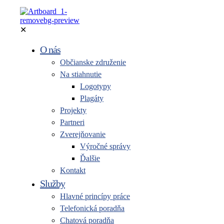
✕
O nás
Občianske združenie
Na stiahnutie
Logotypy
Plagáty
Projekty
Partneri
Zverejňovanie
Výročné správy
Ďalšie
Kontakt
Služby
Hlavné princípy práce
Telefonická poradňa
Chatová poradňa