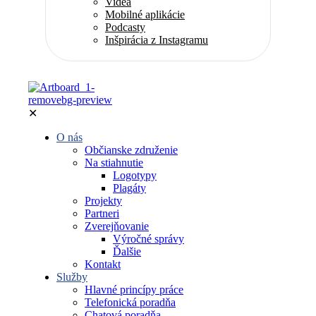
Videá
Mobilné aplikácie
Podcasty
Inšpirácia z Instagramu
✕
O nás
Občianske združenie
Na stiahnutie
Logotypy
Plagáty
Projekty
Partneri
Zverejňovanie
Výročné správy
Ďalšie
Kontakt
Služby
Hlavné princípy práce
Telefonická poradňa
Chatová poradňa