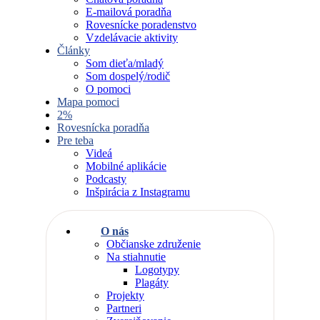
E-mailová poradňa
Rovesnícke poradenstvo
Vzdelávacie aktivity
Články
Som dieťa/mladý
Som dospelý/rodič
O pomoci
Mapa pomoci
2%
Rovesnícka poradňa
Pre teba
Videá
Mobilné aplikácie
Podcasty
Inšpirácia z Instagramu
O nás
Občianske združenie
Na stiahnutie
Logotypy
Plagáty
Projekty
Partneri