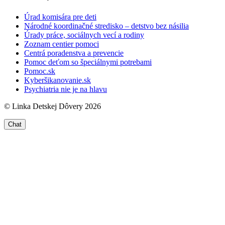
Úrad komisára pre deti
Národné koordinačné stredisko – detstvo bez násilia
Úrady práce, sociálnych vecí a rodiny
Zoznam centier pomoci
Centrá poradenstva a prevencie
Pomoc deťom so špeciálnymi potrebami
Pomoc.sk
Kyberšikanovanie.sk
Psychiatria nie je na hlavu
© Linka Detskej Dôvery 2026