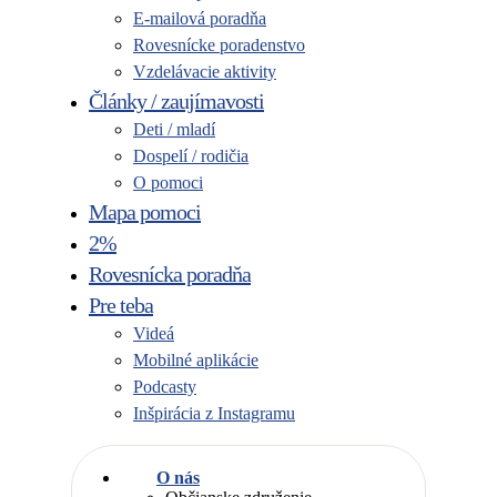
E-mailová poradňa
Rovesnícke poradenstvo
Vzdelávacie aktivity
Články / zaujímavosti
Deti / mladí
Dospelí / rodičia
O pomoci
Mapa pomoci
2%
Rovesnícka poradňa
Pre teba
Videá
Mobilné aplikácie
Podcasty
Inšpirácia z Instagramu
O nás