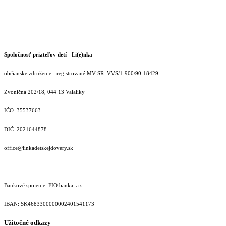
Spoločnosť priateľov detí - Li(e)nka
občianske združenie - registrované MV SR: VVS/1-900/90-18429
Zvoničná 202/18, 044 13 Valaliky
IČO: 35537663
DIČ: 2021644878
office@linkadetskejdovery.sk
Bankové spojenie: FIO banka, a.s.
IBAN: SK46833000000­02401541173
Užitočné odkazy