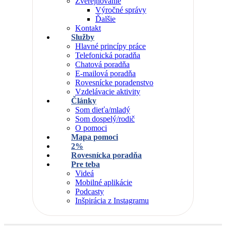
Zverejňovanie
Výročné správy
Ďalšie
Kontakt
Služby
Hlavné princípy práce
Telefonická poradňa
Chatová poradňa
E-mailová poradňa
Rovesnícke poradenstvo
Vzdelávacie aktivity
Články
Som dieťa/mladý
Som dospelý/rodič
O pomoci
Mapa pomoci
2%
Rovesnícka poradňa
Pre teba
Videá
Mobilné aplikácie
Podcasty
Inšpirácia z Instagramu