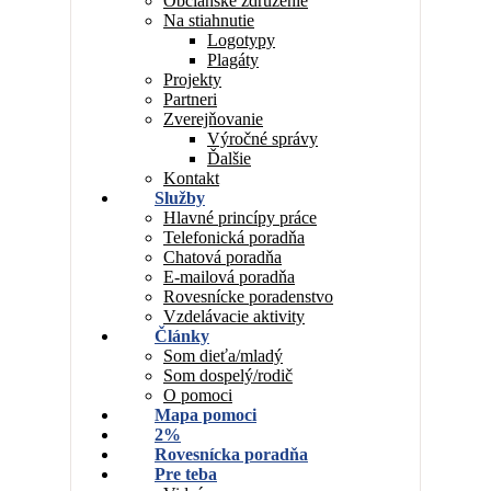
Občianske združenie
Na stiahnutie
Logotypy
Plagáty
Projekty
Partneri
Zverejňovanie
Výročné správy
Ďalšie
Kontakt
Služby
Hlavné princípy práce
Telefonická poradňa
Chatová poradňa
E-mailová poradňa
Rovesnícke poradenstvo
Vzdelávacie aktivity
Články
Som dieťa/mladý
Som dospelý/rodič
O pomoci
Mapa pomoci
2%
Rovesnícka poradňa
Pre teba