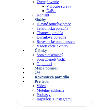
Zverejňovanie
Výročné správy
Ďalšie
Kontakt
Služby
Hlavné princípy práce
Telefonická poradňa
Chatová poradňa
E-mailová poradňa
Rovesnícke poradenstvo
Vzdelávacie aktivity
Články
Som dieťa/mladý
Som dospelý/rodič
O pomoci
Mapa pomoci
2%
Rovesnícka poradňa
Pre teba
Videá
Mobilné aplikácie
Podcasty
Inšpirácia z Instagramu