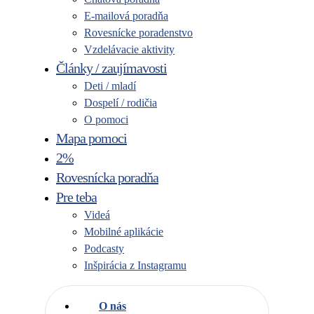
E-mailová poradňa
Rovesnícke poradenstvo
Vzdelávacie aktivity
Články / zaujímavosti
Deti / mladí
Dospelí / rodičia
O pomoci
Mapa pomoci
2%
Rovesnícka poradňa
Pre teba
Videá
Mobilné aplikácie
Podcasty
Inšpirácia z Instagramu
O nás