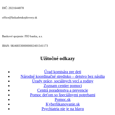
DIČ: 2021644878
office@linkadetskejdovery.sk
Bankové spojenie: FIO banka, a.s.
IBAN: SK46833000000­02401541173
Užitočné odkazy
Úrad komisára pre deti
Národné koordinačné stredisko – detstvo bez násilia
Úrady práce, sociálnych vecí a rodiny
Zoznam centier pomoci
Centrá poradenstva a prevencie
Pomoc deťom so špeciálnymi potrebami
Pomoc.sk
Kyberšikanovanie.sk
Psychiatria nie je na hlavu