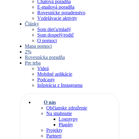
Chatová poradňa
E-mailová poradňa
Rovesnícke poradenstvo
Vzdelávacie aktivity
Články
Som dieťa/mladý
Som dospelý/rodič
O pomoci
Mapa pomoci
2%
Rovesnícka poradňa
Pre teba
Videá
Mobilné aplikácie
Podcasty
Inšpirácia z Instagramu
O nás
Občianske združenie
Na stiahnutie
Logotypy
Plagáty
Projekty
Partneri