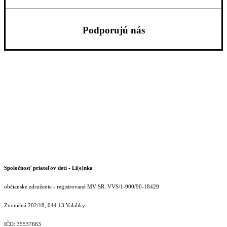
Podporujú nás
Spoločnosť priateľov detí - Li(e)nka
občianske združenie - registrované MV SR: VVS/1-900/90-18429
Zvoničná 202/18, 044 13 Valaliky
IČO: 35537663