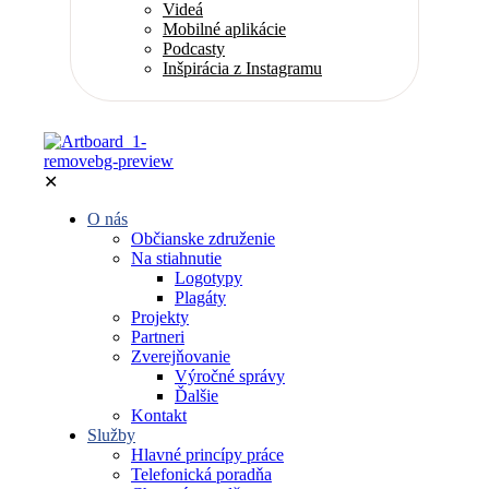
Videá
Mobilné aplikácie
Podcasty
Inšpirácia z Instagramu
✕
O nás
Občianske združenie
Na stiahnutie
Logotypy
Plagáty
Projekty
Partneri
Zverejňovanie
Výročné správy
Ďalšie
Kontakt
Služby
Hlavné princípy práce
Telefonická poradňa