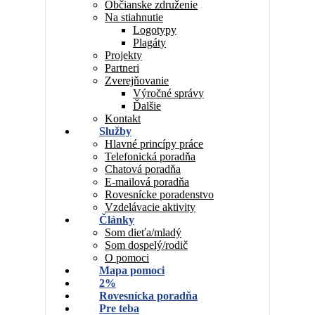
Občianske združenie
Na stiahnutie
Logotypy
Plagáty
Projekty
Partneri
Zverejňovanie
Výročné správy
Ďalšie
Kontakt
Služby
Hlavné princípy práce
Telefonická poradňa
Chatová poradňa
E-mailová poradňa
Rovesnícke poradenstvo
Vzdelávacie aktivity
Články
Som dieťa/mladý
Som dospelý/rodič
O pomoci
Mapa pomoci
2%
Rovesnícka poradňa
Pre teba