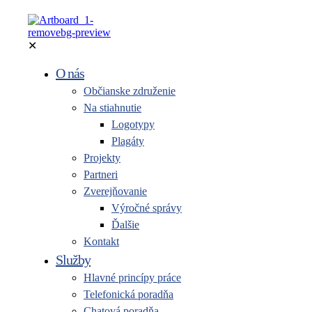
✕
O nás
Občianske združenie
Na stiahnutie
Logotypy
Plagáty
Projekty
Partneri
Zverejňovanie
Výročné správy
Ďalšie
Kontakt
Služby
Hlavné princípy práce
Telefonická poradňa
Chatová poradňa