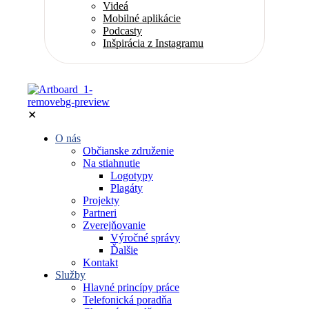
Videá
Mobilné aplikácie
Podcasty
Inšpirácia z Instagramu
✕
O nás
Občianske združenie
Na stiahnutie
Logotypy
Plagáty
Projekty
Partneri
Zverejňovanie
Výročné správy
Ďalšie
Kontakt
Služby
Hlavné princípy práce
Telefonická poradňa