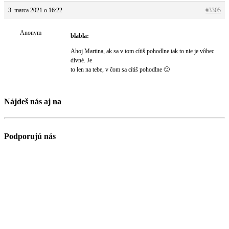
3. marca 2021 o 16:22
#3305
Anonym
blabla:
Ahoj Martina, ak sa v tom cítiš pohodlne tak to nie je vôbec
divné. Je
to len na tebe, v čom sa cítiš pohodlne 🙂
Nájdeš nás aj na
Podporujú nás