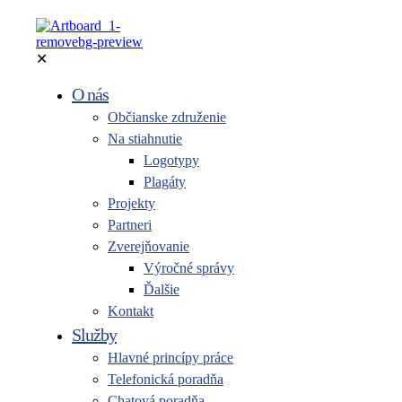
✕
O nás
Občianske združenie
Na stiahnutie
Logotypy
Plagáty
Projekty
Partneri
Zverejňovanie
Výročné správy
Ďalšie
Kontakt
Služby
Hlavné princípy práce
Telefonická poradňa
Chatová poradňa