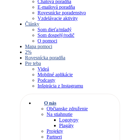
Chatová poradňa
E-mailová poradňa
Rovesnícke poradenstvo
Vzdelávacie aktivity
Články
Som dieťa/mladý
Som dospelý/rodič
O pomoci
Mapa pomoci
2%
Rovesnícka poradňa
Pre teba
Videá
Mobilné aplikácie
Podcasty
Inšpirácia z Instagramu
O nás
Občianske združenie
Na stiahnutie
Logotypy
Plagáty
Projekty
Partneri