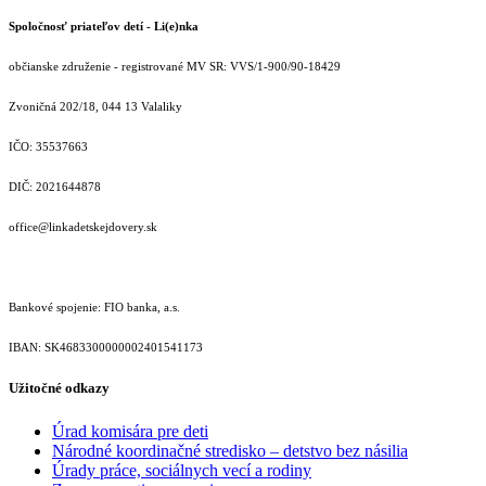
Spoločnosť priateľov detí - Li(e)nka
občianske združenie - registrované MV SR: VVS/1-900/90-18429
Zvoničná 202/18, 044 13 Valaliky
IČO: 35537663
DIČ: 2021644878
office@linkadetskejdovery.sk
Bankové spojenie: FIO banka, a.s.
IBAN: SK46833000000­02401541173
Užitočné odkazy
Úrad komisára pre deti
Národné koordinačné stredisko – detstvo bez násilia
Úrady práce, sociálnych vecí a rodiny