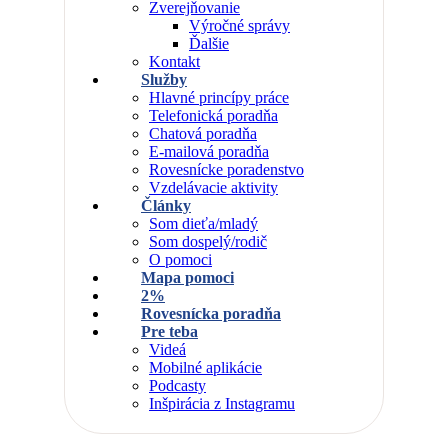
Zverejňovanie
Výročné správy
Ďalšie
Kontakt
Služby
Hlavné princípy práce
Telefonická poradňa
Chatová poradňa
E-mailová poradňa
Rovesnícke poradenstvo
Vzdelávacie aktivity
Články
Som dieťa/mladý
Som dospelý/rodič
O pomoci
Mapa pomoci
2%
Rovesnícka poradňa
Pre teba
Videá
Mobilné aplikácie
Podcasty
Inšpirácia z Instagramu