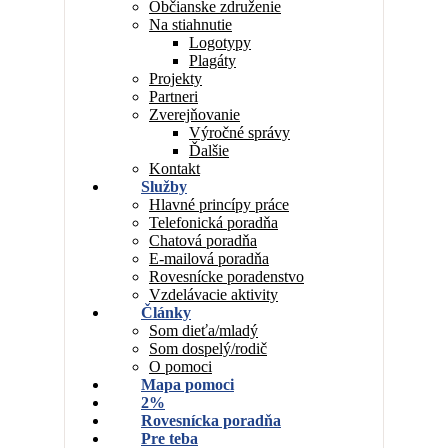
Občianske združenie
Na stiahnutie
Logotypy
Plagáty
Projekty
Partneri
Zverejňovanie
Výročné správy
Ďalšie
Kontakt
Služby
Hlavné princípy práce
Telefonická poradňa
Chatová poradňa
E-mailová poradňa
Rovesnícke poradenstvo
Vzdelávacie aktivity
Články
Som dieťa/mladý
Som dospelý/rodič
O pomoci
Mapa pomoci
2%
Rovesnícka poradňa
Pre teba