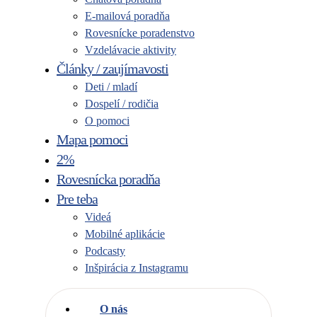
E-mailová poradňa
Rovesnícke poradenstvo
Vzdelávacie aktivity
Články / zaujímavosti
Deti / mladí
Dospelí / rodičia
O pomoci
Mapa pomoci
2%
Rovesnícka poradňa
Pre teba
Videá
Mobilné aplikácie
Podcasty
Inšpirácia z Instagramu
O nás