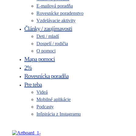
E-mailová poradňa
Rovesnícke poradenstvo
Vzdelávacie aktivity
Články / zaujímavosti
Deti / mladí
Dospelí / rodičia
O pomoci
Mapa pomoci
2%
Rovesnícka poradňa
Pre teba
Videá
Mobilné aplikácie
Podcasty
Inšpirácia z Instagramu