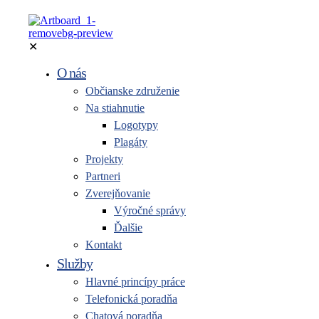
✕
O nás
Občianske združenie
Na stiahnutie
Logotypy
Plagáty
Projekty
Partneri
Zverejňovanie
Výročné správy
Ďalšie
Kontakt
Služby
Hlavné princípy práce
Telefonická poradňa
Chatová poradňa