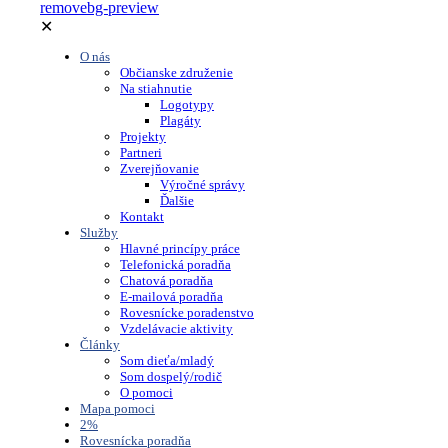
✕
O nás
Občianske združenie
Na stiahnutie
Logotypy
Plagáty
Projekty
Partneri
Zverejňovanie
Výročné správy
Ďalšie
Kontakt
Služby
Hlavné princípy práce
Telefonická poradňa
Chatová poradňa
E-mailová poradňa
Rovesnícke poradenstvo
Vzdelávacie aktivity
Články
Som dieťa/mladý
Som dospelý/rodič
O pomoci
Mapa pomoci
2%
Rovesnícka poradňa