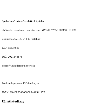
Spoločnosť priateľov detí - Li(e)nka
občianske združenie - registrované MV SR: VVS/1-900/90-18429
Zvoničná 202/18, 044 13 Valaliky
IČO: 35537663
DIČ: 2021644878
office@linkadetskejdovery.sk
Bankové spojenie: FIO banka, a.s.
IBAN: SK46833000000­02401541173
Užitočné odkazy