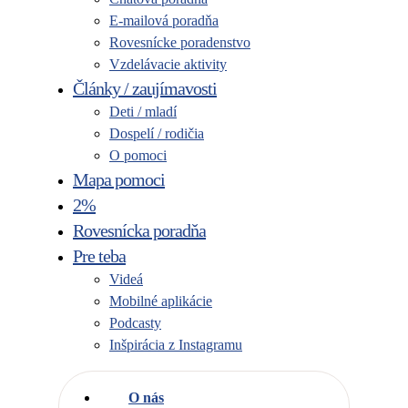
E-mailová poradňa
Rovesnícke poradenstvo
Vzdelávacie aktivity
Články / zaujímavosti
Deti / mladí
Dospelí / rodičia
O pomoci
Mapa pomoci
2%
Rovesnícka poradňa
Pre teba
Videá
Mobilné aplikácie
Podcasty
Inšpirácia z Instagramu
O nás