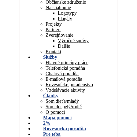
Občianske združenie
Na stiahnutie
Logotypy
Plagáty
Projekty
Partneri
Zverejňovanie
Výročné správy
Ďalšie
Kontakt
Služby
Hlavné princípy práce
Telefonická poradňa
Chatová poradňa
E-mailová poradňa
Rovesnícke poradenstvo
Vzdelávacie aktivity
Články
Som dieťa/mladý
Som dospelý/rodič
O pomoci
Mapa pomoci
2%
Rovesnícka poradňa
Pre teba