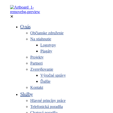
✕
O nás
Občianske združenie
Na stiahnutie
Logotypy
Plagáty
Projekty
Partneri
Zverejňovanie
Výročné správy
Ďalšie
Kontakt
Služby
Hlavné princípy práce
Telefonická poradňa
Chatová poradňa