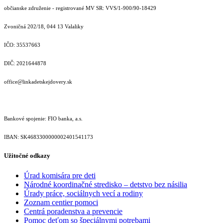
občianske združenie - registrované MV SR: VVS/1-900/90-18429
Zvoničná 202/18, 044 13 Valaliky
IČO: 35537663
DIČ: 2021644878
office@linkadetskejdovery.sk
Bankové spojenie: FIO banka, a.s.
IBAN: SK46833000000­02401541173
Užitočné odkazy
Úrad komisára pre deti
Národné koordinačné stredisko – detstvo bez násilia
Úrady práce, sociálnych vecí a rodiny
Zoznam centier pomoci
Centrá poradenstva a prevencie
Pomoc deťom so špeciálnymi potrebami