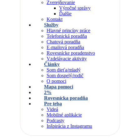
Zverejňovanie
Výročné správy
Ďalšie
Kontakt
Služby
Hlavné princípy práce
Telefonická poradňa
Chatová poradňa
E-mailová poradňa
Rovesnícke poradenstvo
Vzdelávacie aktivity
Články
Som dieťa/mladý
Som dospelý/rodič
O pomoci
Mapa pomoci
2%
Rovesnícka poradňa
Pre teba
Videá
Mobilné aplikácie
Podcasty
Inšpirácia z Instagramu