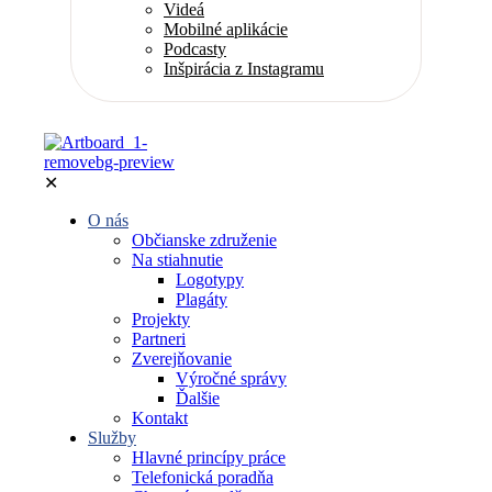
Videá
Mobilné aplikácie
Podcasty
Inšpirácia z Instagramu
✕
O nás
Občianske združenie
Na stiahnutie
Logotypy
Plagáty
Projekty
Partneri
Zverejňovanie
Výročné správy
Ďalšie
Kontakt
Služby
Hlavné princípy práce
Telefonická poradňa