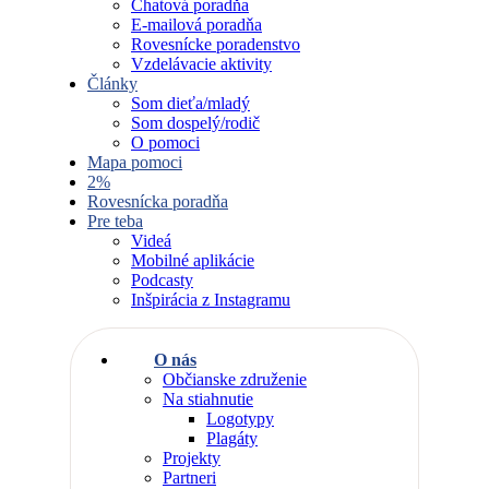
Chatová poradňa
E-mailová poradňa
Rovesnícke poradenstvo
Vzdelávacie aktivity
Články
Som dieťa/mladý
Som dospelý/rodič
O pomoci
Mapa pomoci
2%
Rovesnícka poradňa
Pre teba
Videá
Mobilné aplikácie
Podcasty
Inšpirácia z Instagramu
O nás
Občianske združenie
Na stiahnutie
Logotypy
Plagáty
Projekty
Partneri