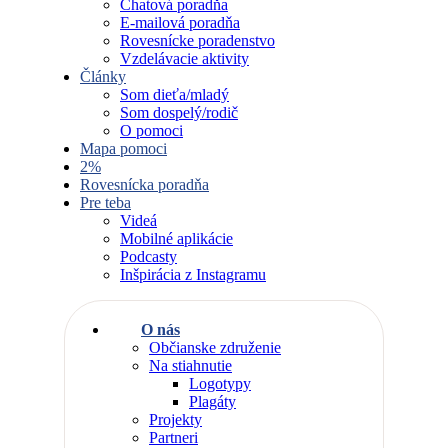
Chatová poradňa
E-mailová poradňa
Rovesnícke poradenstvo
Vzdelávacie aktivity
Články
Som dieťa/mladý
Som dospelý/rodič
O pomoci
Mapa pomoci
2%
Rovesnícka poradňa
Pre teba
Videá
Mobilné aplikácie
Podcasty
Inšpirácia z Instagramu
O nás
Občianske združenie
Na stiahnutie
Logotypy
Plagáty
Projekty
Partneri