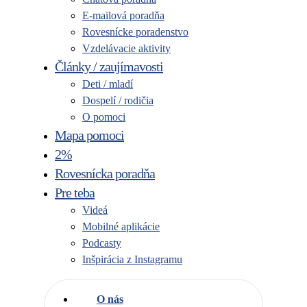
E-mailová poradňa
Rovesnícke poradenstvo
Vzdelávacie aktivity
Články / zaujímavosti
Deti / mladí
Dospelí / rodičia
O pomoci
Mapa pomoci
2%
Rovesnícka poradňa
Pre teba
Videá
Mobilné aplikácie
Podcasty
Inšpirácia z Instagramu
O nás