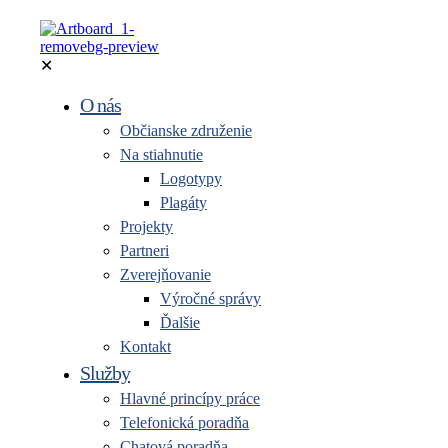
✕
O nás
Občianske združenie
Na stiahnutie
Logotypy
Plagáty
Projekty
Partneri
Zverejňovanie
Výročné správy
Ďalšie
Kontakt
Služby
Hlavné princípy práce
Telefonická poradňa
Chatová poradňa