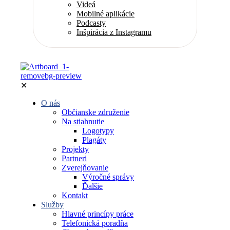
Videá
Mobilné aplikácie
Podcasty
Inšpirácia z Instagramu
✕
O nás
Občianske združenie
Na stiahnutie
Logotypy
Plagáty
Projekty
Partneri
Zverejňovanie
Výročné správy
Ďalšie
Kontakt
Služby
Hlavné princípy práce
Telefonická poradňa