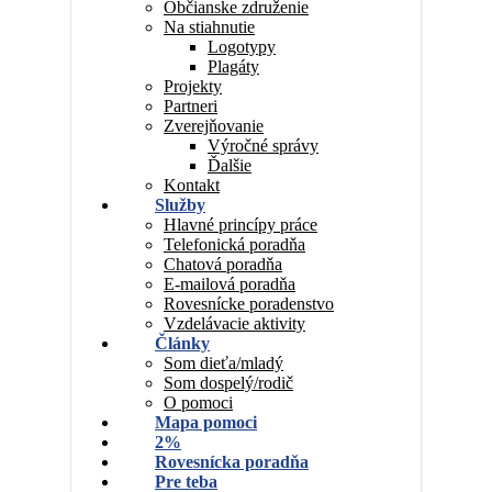
Občianske združenie
Na stiahnutie
Logotypy
Plagáty
Projekty
Partneri
Zverejňovanie
Výročné správy
Ďalšie
Kontakt
Služby
Hlavné princípy práce
Telefonická poradňa
Chatová poradňa
E-mailová poradňa
Rovesnícke poradenstvo
Vzdelávacie aktivity
Články
Som dieťa/mladý
Som dospelý/rodič
O pomoci
Mapa pomoci
2%
Rovesnícka poradňa
Pre teba