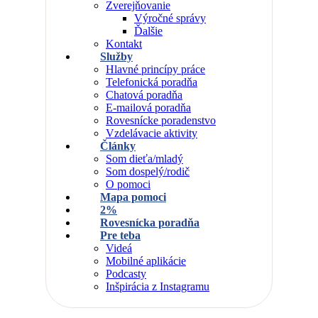
Zverejňovanie
Výročné správy
Ďalšie
Kontakt
Služby
Hlavné princípy práce
Telefonická poradňa
Chatová poradňa
E-mailová poradňa
Rovesnícke poradenstvo
Vzdelávacie aktivity
Články
Som dieťa/mladý
Som dospelý/rodič
O pomoci
Mapa pomoci
2%
Rovesnícka poradňa
Pre teba
Videá
Mobilné aplikácie
Podcasty
Inšpirácia z Instagramu