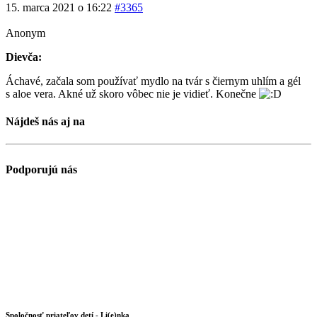
15. marca 2021 o 16:22
#3365
Anonym
Dievča:
Áchavé, začala som používať mydlo na tvár s čiernym uhlím a gél
s aloe vera. Akné už skoro vôbec nie je vidieť. Konečne
Nájdeš nás aj na
Podporujú nás
Spoločnosť priateľov detí - Li(e)nka