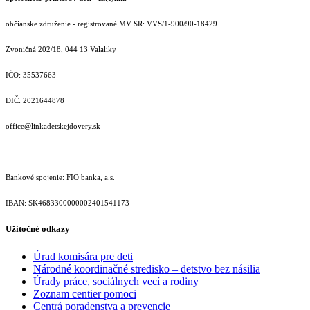
občianske združenie - registrované MV SR: VVS/1-900/90-18429
Zvoničná 202/18, 044 13 Valaliky
IČO: 35537663
DIČ: 2021644878
office@linkadetskejdovery.sk
Bankové spojenie: FIO banka, a.s.
IBAN: SK46833000000­02401541173
Užitočné odkazy
Úrad komisára pre deti
Národné koordinačné stredisko – detstvo bez násilia
Úrady práce, sociálnych vecí a rodiny
Zoznam centier pomoci
Centrá poradenstva a prevencie