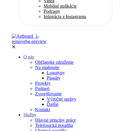
Videá
Mobilné aplikácie
Podcasty
Inšpirácia z Instagramu
✕
O nás
Občianske združenie
Na stiahnutie
Logotypy
Plagáty
Projekty
Partneri
Zverejňovanie
Výročné správy
Ďalšie
Kontakt
Služby
Hlavné princípy práce
Telefonická poradňa
Chatová poradňa