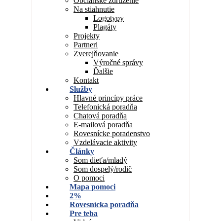
Občianske združenie
Na stiahnutie
Logotypy
Plagáty
Projekty
Partneri
Zverejňovanie
Výročné správy
Ďalšie
Kontakt
Služby
Hlavné princípy práce
Telefonická poradňa
Chatová poradňa
E-mailová poradňa
Rovesnícke poradenstvo
Vzdelávacie aktivity
Články
Som dieťa/mladý
Som dospelý/rodič
O pomoci
Mapa pomoci
2%
Rovesnícka poradňa
Pre teba