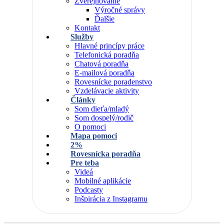
Zverejňovanie
Výročné správy
Ďalšie
Kontakt
Služby
Hlavné princípy práce
Telefonická poradňa
Chatová poradňa
E-mailová poradňa
Rovesnícke poradenstvo
Vzdelávacie aktivity
Články
Som dieťa/mladý
Som dospelý/rodič
O pomoci
Mapa pomoci
2%
Rovesnícka poradňa
Pre teba
Videá
Mobilné aplikácie
Podcasty
Inšpirácia z Instagramu