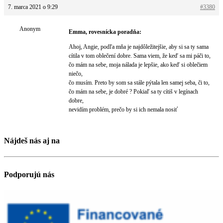
7. marca 2021 o 9:29
#3380
Anonym
Emma, rovesnícka poradňa:
Ahoj, Angie, podľa mňa je najdôležitejšie, aby si sa ty sama
cítila v tom oblečení dobre. Sama viem, že keď sa mi páči to,
čo mám na sebe, moja nálada je lepšie, ako keď si oblečiem
niečo,
čo musím. Preto by som sa stále pýtala len samej seba, či to,
čo mám na sebe, je dobré ? Pokiaľ sa ty cítiš v legínach
dobre,
nevidím problém, prečo by si ich nemala nosiť
Nájdeš nás aj na
Podporujú nás