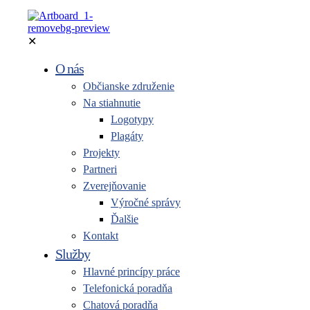
✕
O nás
Občianske združenie
Na stiahnutie
Logotypy
Plagáty
Projekty
Partneri
Zverejňovanie
Výročné správy
Ďalšie
Kontakt
Služby
Hlavné princípy práce
Telefonická poradňa
Chatová poradňa