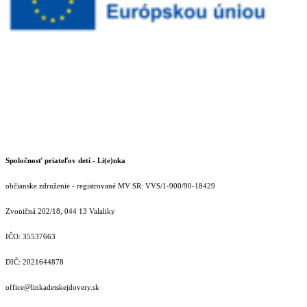
Spoločnosť priateľov detí - Li(e)nka
občianske združenie - registrované MV SR: VVS/1-900/90-18429
Zvoničná 202/18, 044 13 Valaliky
IČO: 35537663
DIČ: 2021644878
office@linkadetskejdovery.sk