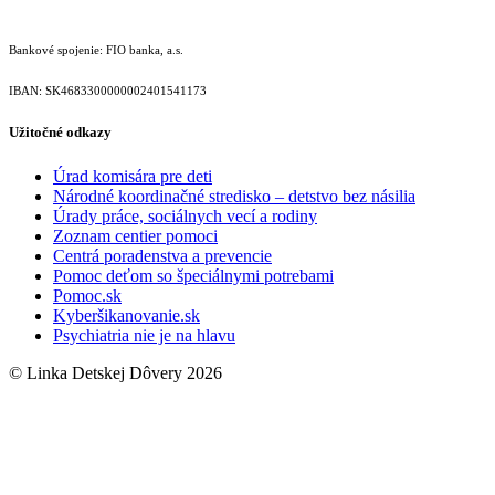
Bankové spojenie: FIO banka, a.s.
IBAN: SK46833000000­02401541173
Užitočné odkazy
Úrad komisára pre deti
Národné koordinačné stredisko – detstvo bez násilia
Úrady práce, sociálnych vecí a rodiny
Zoznam centier pomoci
Centrá poradenstva a prevencie
Pomoc deťom so špeciálnymi potrebami
Pomoc.sk
Kyberšikanovanie.sk
Psychiatria nie je na hlavu
© Linka Detskej Dôvery 2026