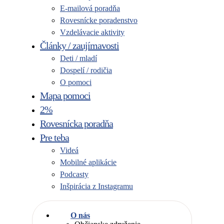
E-mailová poradňa
Rovesnícke poradenstvo
Vzdelávacie aktivity
Články / zaujímavosti
Deti / mladí
Dospelí / rodičia
O pomoci
Mapa pomoci
2%
Rovesnícka poradňa
Pre teba
Videá
Mobilné aplikácie
Podcasty
Inšpirácia z Instagramu
O nás