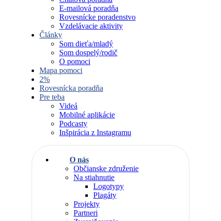
E-mailová poradňa
Rovesnícke poradenstvo
Vzdelávacie aktivity
Články
Som dieťa/mladý
Som dospelý/rodič
O pomoci
Mapa pomoci
2%
Rovesnícka poradňa
Pre teba
Videá
Mobilné aplikácie
Podcasty
Inšpirácia z Instagramu
O nás
Občianske združenie
Na stiahnutie
Logotypy
Plagáty
Projekty
Partneri