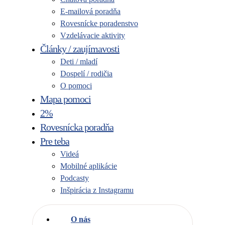
E-mailová poradňa
Rovesnícke poradenstvo
Vzdelávacie aktivity
Články / zaujímavosti
Deti / mladí
Dospelí / rodičia
O pomoci
Mapa pomoci
2%
Rovesnícka poradňa
Pre teba
Videá
Mobilné aplikácie
Podcasty
Inšpirácia z Instagramu
O nás