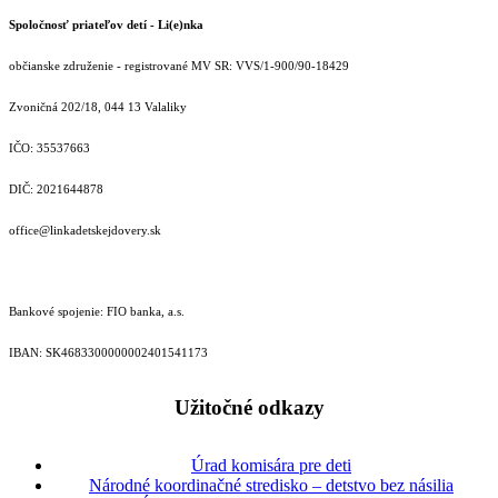
Spoločnosť priateľov detí - Li(e)nka
občianske združenie - registrované MV SR: VVS/1-900/90-18429
Zvoničná 202/18, 044 13 Valaliky
IČO: 35537663
DIČ: 2021644878
office@linkadetskejdovery.sk
Bankové spojenie: FIO banka, a.s.
IBAN: SK46833000000­02401541173
Užitočné odkazy
Úrad komisára pre deti
Národné koordinačné stredisko – detstvo bez násilia