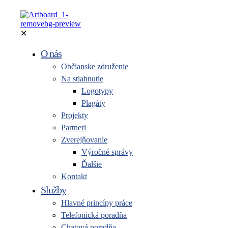
✕
O nás
Občianske združenie
Na stiahnutie
Logotypy
Plagáty
Projekty
Partneri
Zverejňovanie
Výročné správy
Ďalšie
Kontakt
Služby
Hlavné princípy práce
Telefonická poradňa
Chatová poradňa