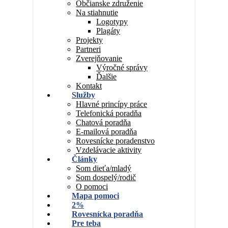
Občianske združenie
Na stiahnutie
Logotypy
Plagáty
Projekty
Partneri
Zverejňovanie
Výročné správy
Ďalšie
Kontakt
Služby
Hlavné princípy práce
Telefonická poradňa
Chatová poradňa
E-mailová poradňa
Rovesnícke poradenstvo
Vzdelávacie aktivity
Články
Som dieťa/mladý
Som dospelý/rodič
O pomoci
Mapa pomoci
2%
Rovesnícka poradňa
Pre teba