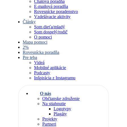
Chatová poradňa
E-mailová poradňa
Rovesnícke poradenstvo
Vzdelávacie aktivity
Články
Som dieťa/mladý
Som dospelý/rodič
O pomoci
Mapa pomoci
2%
Rovesnícka poradňa
Pre teba
Videá
Mobilné aplikácie
Podcasty
Inšpirácia z Instagramu
O nás
Občianske združenie
Na stiahnutie
Logotypy
Plagáty
Projekty
Partneri