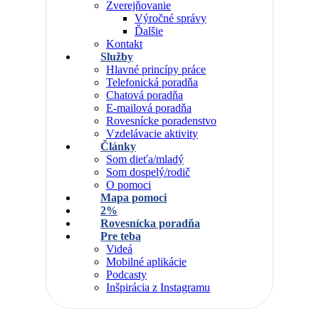
Zverejňovanie
Výročné správy
Ďalšie
Kontakt
Služby
Hlavné princípy práce
Telefonická poradňa
Chatová poradňa
E-mailová poradňa
Rovesnícke poradenstvo
Vzdelávacie aktivity
Články
Som dieťa/mladý
Som dospelý/rodič
O pomoci
Mapa pomoci
2%
Rovesnícka poradňa
Pre teba
Videá
Mobilné aplikácie
Podcasty
Inšpirácia z Instagramu