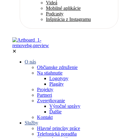
Videá
Mobilné aplikácie
Podcasty
Inšpirácia z Instagramu
✕
O nás
Občianske združenie
Na stiahnutie
Logotypy
Plagáty
Projekty
Partneri
Zverejňovanie
Výročné správy
Ďalšie
Kontakt
Služby
Hlavné princípy práce
Telefonická poradňa