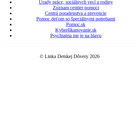
Úrady práce, sociálnych vecí a rodiny
Zoznam centier pomoci
Centrá poradenstva a prevencie
Pomoc deťom so špeciálnymi potrebami
Pomoc.sk
Kyberšikanovanie.sk
Psychiatria nie je na hlavu
© Linka Detskej Dôvery 2026