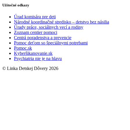
Užitočné odkazy
Úrad komisára pre deti
Národné koordinačné stredisko – detstvo bez násilia
Úrady práce, sociálnych vecí a rodiny
Zoznam centier pomoci
Centrá poradenstva a prevencie
Pomoc deťom so špeciálnymi potrebami
Pomoc.sk
Kyberšikanovanie.sk
Psychiatria nie je na hlavu
© Linka Detskej Dôvery 2026