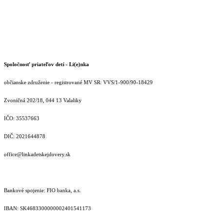
Spoločnosť priateľov detí - Li(e)nka
občianske združenie - registrované MV SR: VVS/1-900/90-18429
Zvoničná 202/18, 044 13 Valaliky
IČO: 35537663
DIČ: 2021644878
office@linkadetskejdovery.sk
Bankové spojenie: FIO banka, a.s.
IBAN: SK46833000000­02401541173