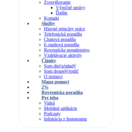
Zverejňovanie
Výročné správy
Ďalšie
Kontakt
Služby
Hlavné princípy práce
Telefonická poradňa
Chatová poradňa
E-mailová poradňa
Rovesnícke poradenstvo
Vzdelávacie aktivity
Články
Som dieťa/mladý
Som dospelý/rodič
O pomoci
Mapa pomoci
2%
Rovesnícka poradňa
Pre teba
Videá
Mobilné aplikácie
Podcasty
Inšpirácia z Instagramu