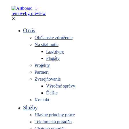
✕
O nás
Občianske združenie
Na stiahnutie
Logotypy
Plagáty
Projekty
Partneri
Zverejňovanie
Výročné správy
Ďalšie
Kontakt
Služby
Hlavné princípy práce
Telefonická poradňa
Chatová poradňa