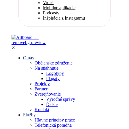
Videá
Mobilné aplikácie
Podcasty
Inšpirácia z Instagramu
✕
O nás
Občianske združenie
Na stiahnutie
Logotypy
Plagáty
Projekty
Partneri
Zverejňovanie
Výročné správy
Ďalšie
Kontakt
Služby
Hlavné princípy práce
Telefonická poradňa