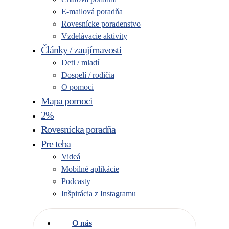
E-mailová poradňa
Rovesnícke poradenstvo
Vzdelávacie aktivity
Články / zaujímavosti
Deti / mladí
Dospelí / rodičia
O pomoci
Mapa pomoci
2%
Rovesnícka poradňa
Pre teba
Videá
Mobilné aplikácie
Podcasty
Inšpirácia z Instagramu
O nás