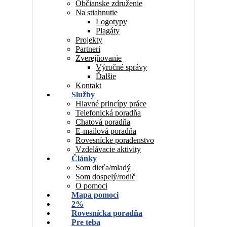
Občianske združenie
Na stiahnutie
Logotypy
Plagáty
Projekty
Partneri
Zverejňovanie
Výročné správy
Ďalšie
Kontakt
Služby
Hlavné princípy práce
Telefonická poradňa
Chatová poradňa
E-mailová poradňa
Rovesnícke poradenstvo
Vzdelávacie aktivity
Články
Som dieťa/mladý
Som dospelý/rodič
O pomoci
Mapa pomoci
2%
Rovesnícka poradňa
Pre teba