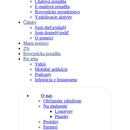
Chatová poradňa
E-mailová poradňa
Rovesnícke poradenstvo
Vzdelávacie aktivity
Články
Som dieťa/mladý
Som dospelý/rodič
O pomoci
Mapa pomoci
2%
Rovesnícka poradňa
Pre teba
Videá
Mobilné aplikácie
Podcasty
Inšpirácia z Instagramu
O nás
Občianske združenie
Na stiahnutie
Logotypy
Plagáty
Projekty
Partneri