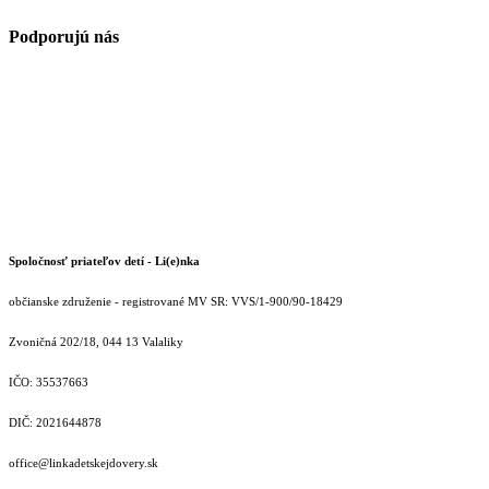
Podporujú nás
Spoločnosť priateľov detí - Li(e)nka
občianske združenie - registrované MV SR: VVS/1-900/90-18429
Zvoničná 202/18, 044 13 Valaliky
IČO: 35537663
DIČ: 2021644878
office@linkadetskejdovery.sk