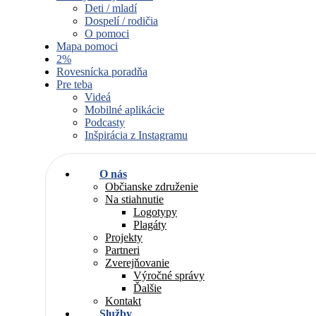
Deti / mladí
Dospelí / rodičia
O pomoci
Mapa pomoci
2%
Rovesnícka poradňa
Pre teba
Videá
Mobilné aplikácie
Podcasty
Inšpirácia z Instagramu
O nás
Občianske združenie
Na stiahnutie
Logotypy
Plagáty
Projekty
Partneri
Zverejňovanie
Výročné správy
Ďalšie
Kontakt
Služby