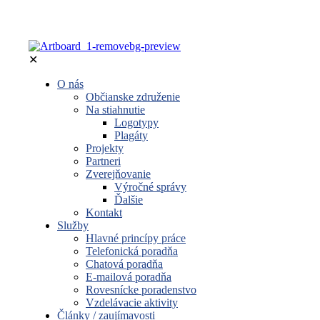
✕
O nás
Občianske združenie
Na stiahnutie
Logotypy
Plagáty
Projekty
Partneri
Zverejňovanie
Výročné správy
Ďalšie
Kontakt
Služby
Hlavné princípy práce
Telefonická poradňa
Chatová poradňa
E-mailová poradňa
Rovesnícke poradenstvo
Vzdelávacie aktivity
Články / zaujímavosti