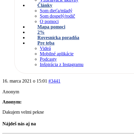
Články
Som dieťa/mladý
Som dospelý/rodič
O pomoci
Mapa pomoci
2%
Rovesnícka poradňa
Pre teba
Videá
Mobilné aplikácie
Podcasty
Inšpirácia z Instagramu
16. marca 2021 o 15:01
#3441
Anonym
Anonym:
Dakujem velmi pekne
Nájdeš nás aj na