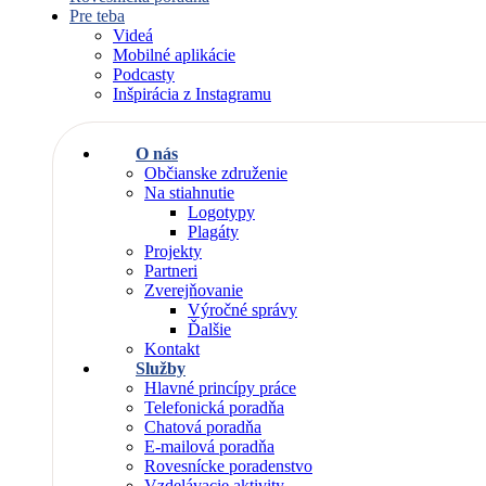
Pre teba
Videá
Mobilné aplikácie
Podcasty
Inšpirácia z Instagramu
O nás
Občianske združenie
Na stiahnutie
Logotypy
Plagáty
Projekty
Partneri
Zverejňovanie
Výročné správy
Ďalšie
Kontakt
Služby
Hlavné princípy práce
Telefonická poradňa
Chatová poradňa
E-mailová poradňa
Rovesnícke poradenstvo
Vzdelávacie aktivity