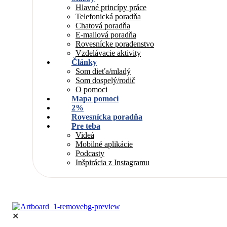
Hlavné princípy práce
Telefonická poradňa
Chatová poradňa
E-mailová poradňa
Rovesnícke poradenstvo
Vzdelávacie aktivity
Články
Som dieťa/mladý
Som dospelý/rodič
O pomoci
Mapa pomoci
2%
Rovesnícka poradňa
Pre teba
Videá
Mobilné aplikácie
Podcasty
Inšpirácia z Instagramu
✕