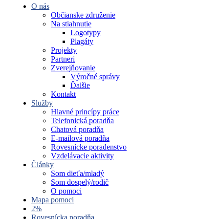
O nás
Občianske združenie
Na stiahnutie
Logotypy
Plagáty
Projekty
Partneri
Zverejňovanie
Výročné správy
Ďalšie
Kontakt
Služby
Hlavné princípy práce
Telefonická poradňa
Chatová poradňa
E-mailová poradňa
Rovesnícke poradenstvo
Vzdelávacie aktivity
Články
Som dieťa/mladý
Som dospelý/rodič
O pomoci
Mapa pomoci
2%
Rovesnícka poradňa