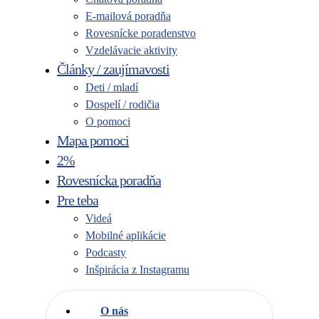
E-mailová poradňa
Rovesnícke poradenstvo
Vzdelávacie aktivity
Články / zaujímavosti
Deti / mladí
Dospelí / rodičia
O pomoci
Mapa pomoci
2%
Rovesnícka poradňa
Pre teba
Videá
Mobilné aplikácie
Podcasty
Inšpirácia z Instagramu
O nás