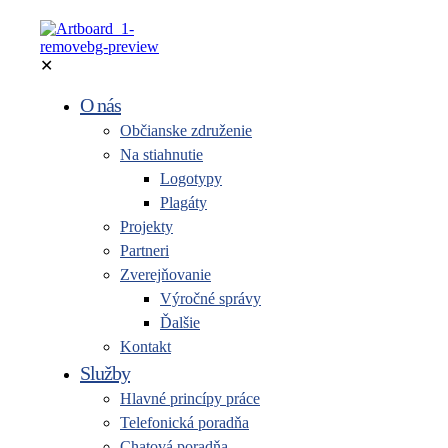
✕
O nás
Občianske združenie
Na stiahnutie
Logotypy
Plagáty
Projekty
Partneri
Zverejňovanie
Výročné správy
Ďalšie
Kontakt
Služby
Hlavné princípy práce
Telefonická poradňa
Chatová poradňa