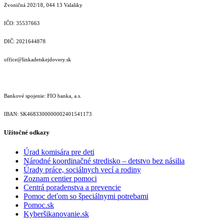
Zvoničná 202/18, 044 13 Valaliky
IČO: 35537663
DIČ: 2021644878
office@linkadetskejdovery.sk
Bankové spojenie: FIO banka, a.s.
IBAN: SK46833000000­02401541173
Užitočné odkazy
Úrad komisára pre deti
Národné koordinačné stredisko – detstvo bez násilia
Úrady práce, sociálnych vecí a rodiny
Zoznam centier pomoci
Centrá poradenstva a prevencie
Pomoc deťom so špeciálnymi potrebami
Pomoc.sk
Kyberšikanovanie.sk