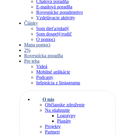
Chatová poradňa
E-mailová poradňa
Rovesnícke poradenstvo
Vzdelávacie aktivity
Články
Som dieťa/mladý
Som dospelý/rodič
O pomoci
Mapa pomoci
2%
Rovesnícka poradňa
Pre teba
Videá
Mobilné aplikácie
Podcasty
Inšpirácia z Instagramu
O nás
Občianske združenie
Na stiahnutie
Logotypy
Plagáty
Projekty
Partneri