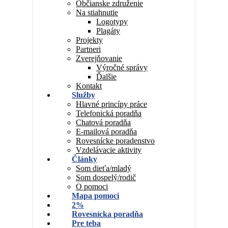
Občianske združenie
Na stiahnutie
Logotypy
Plagáty
Projekty
Partneri
Zverejňovanie
Výročné správy
Ďalšie
Kontakt
Služby
Hlavné princípy práce
Telefonická poradňa
Chatová poradňa
E-mailová poradňa
Rovesnícke poradenstvo
Vzdelávacie aktivity
Články
Som dieťa/mladý
Som dospelý/rodič
O pomoci
Mapa pomoci
2%
Rovesnícka poradňa
Pre teba