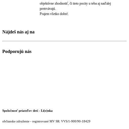
objektívne zhodnotiť, či tieto pocity u teba aj naďalej
pretrvávajú.
Prajem všetko dobré.
Nájdeš nás aj na
Podporujú nás
Spoločnosť priateľov detí - Li(e)nka
občianske združenie - registrované MV SR: VVS/1-900/90-18429