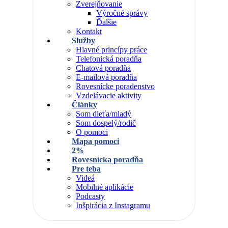
Zverejňovanie
Výročné správy
Ďalšie
Kontakt
Služby
Hlavné princípy práce
Telefonická poradňa
Chatová poradňa
E-mailová poradňa
Rovesnícke poradenstvo
Vzdelávacie aktivity
Články
Som dieťa/mladý
Som dospelý/rodič
O pomoci
Mapa pomoci
2%
Rovesnícka poradňa
Pre teba
Videá
Mobilné aplikácie
Podcasty
Inšpirácia z Instagramu