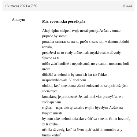
18. marca 2021 o 7:59
#3444
Anonym
Mia, rovesnícka poradkyňa:
Ahoj, úplne chápem tvoje neisté pocity. Avšak v tomto
prípade by som ti
poradila zamerať sa na to, prečo si sa s ním v danom období
rozišla,
pretože si na to vtedy určite mala nejaké reálne dôvody.
Spätne sa ti
môžu zdať hmlisté a nepodstatné, no v danom momente boli
určite
dôležité a rozhodne by som ich len tak ľahko
nespochybňovala. V dnešnom
období, keď sme doma všetci izolovaní od svojich bežných
sociálnych
kontaktov, je prirodzené, že nad nimi viac premýšľame a
začínajú nám
chýbať – napr. ako aj vzťah s tvojím bývalým. Avšak na
tvojom mieste
by som také rozhodnutia ako vrátiť sa k nemu či mu hovoriť,
že ti chýba,
učinila až vtedy, keď sa život opäť vráti do normálu a ty
budeš vedieť