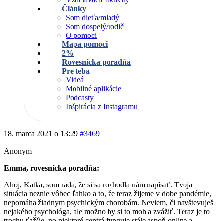
Články
Som dieťa/mladý
Som dospelý/rodič
O pomoci
Mapa pomoci
2%
Rovesnícka poradňa
Pre teba
Videá
Mobilné aplikácie
Podcasty
Inšpirácia z Instagramu
18. marca 2021 o 13:29
#3469
Anonym
Emma, rovesnícka poradňa:
Ahoj, Katka, som rada, že si sa rozhodla nám napísať. Tvoja
situácia neznie vôbec ľahko a to, že teraz žijeme v dobe pandémie,
nepomáha žiadnym psychickým chorobám. Neviem, či navštevuješ
nejakého psychológa, ale možno by si to mohla zvážiť. Teraz je to
trochu ťažšie, no niektoré centrá funguje stále aspoň online a