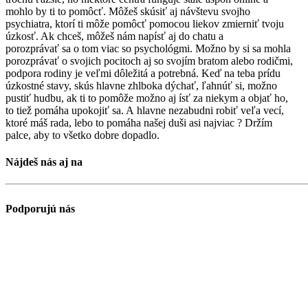
mohlo by ti to pomôcť. Môžeš skúsiť aj návštevu svojho
psychiatra, ktorí ti môže pomôcť pomocou liekov zmierniť tvoju
úzkosť. Ak chceš, môžeš nám napísť aj do chatu a
porozprávať sa o tom viac so psychológmi. Možno by si sa mohla
porozprávať o svojich pocitoch aj so svojím bratom alebo rodičmi,
podpora rodiny je veľmi dôležitá a potrebná. Keď na teba prídu
úzkostné stavy, skús hlavne zhlboka dýchať, ľahnúť si, možno
pustiť hudbu, ak ti to pomôže možno aj ísť za niekym a objať ho,
to tiež pomáha upokojiť sa. A hlavne nezabudni robiť veľa vecí,
ktoré máš rada, lebo to pomáha našej duši asi najviac ? Držím
palce, aby to všetko dobre dopadlo.
Nájdeš nás aj na
Podporujú nás