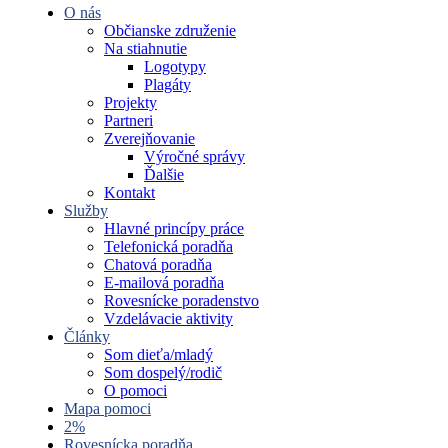
O nás
Občianske združenie
Na stiahnutie
Logotypy
Plagáty
Projekty
Partneri
Zverejňovanie
Výročné správy
Ďalšie
Kontakt
Služby
Hlavné princípy práce
Telefonická poradňa
Chatová poradňa
E-mailová poradňa
Rovesnícke poradenstvo
Vzdelávacie aktivity
Články
Som dieťa/mladý
Som dospelý/rodič
O pomoci
Mapa pomoci
2%
Rovesnícka poradňa