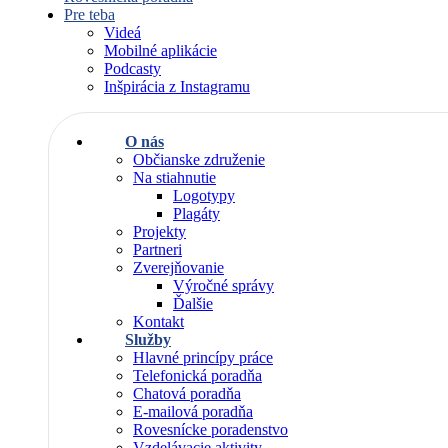
Pre teba
Videá
Mobilné aplikácie
Podcasty
Inšpirácia z Instagramu
O nás
Občianske združenie
Na stiahnutie
Logotypy
Plagáty
Projekty
Partneri
Zverejňovanie
Výročné správy
Ďalšie
Kontakt
Služby
Hlavné princípy práce
Telefonická poradňa
Chatová poradňa
E-mailová poradňa
Rovesnícke poradenstvo
Vzdelávacie aktivity