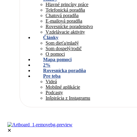
Hlavné princípy práce
Telefonická poradňa
Chatová poradňa
E-mailová poradňa
Rovesnícke poradenstvo
Vzdelávacie aktivity
Články
Som dieťa/mladý
Som dospelý/rodič
O pomoci
Mapa pomoci
2%
Rovesnícka poradňa
Pre teba
Videá
Mobilné aplikácie
Podcasty
Inšpirácia z Instagramu
✕