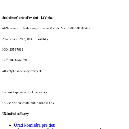
Spoločnosť priateľov detí - Li(e)nka
občianske združenie - registrované MV SR: VVS/1-900/90-18429
Zvoničná 202/18, 044 13 Valaliky
IČO: 35537663
DIČ: 2021644878
office@linkadetskejdovery.sk
Bankové spojenie: FIO banka, a.s.
IBAN: SK46833000000­02401541173
Užitočné odkazy
Úrad komisára pre deti