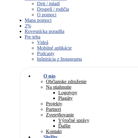
Deti / mladí
Dospelí / rodičia
O pomoci
Mapa pomoci
2%
Rovesnícka poradňa
Pre teba
Videá
Mobilné aplikácie
Podcasty
Inšpirácia z Instagramu
O nás
Občianske združenie
Na stiahnutie
Logotypy
Plagáty
Projekty
Partneri
Zverejňovanie
Výročné správy
Ďalšie
Kontakt
Služby