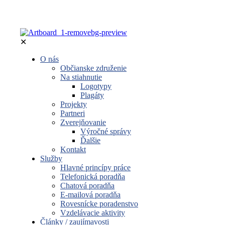
✕
O nás
Občianske združenie
Na stiahnutie
Logotypy
Plagáty
Projekty
Partneri
Zverejňovanie
Výročné správy
Ďalšie
Kontakt
Služby
Hlavné princípy práce
Telefonická poradňa
Chatová poradňa
E-mailová poradňa
Rovesnícke poradenstvo
Vzdelávacie aktivity
Články / zaujímavosti