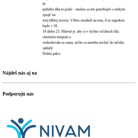
že
jedného dňa to príde – možno sa len potrebuješ s niekým
spojiť na
istej hlbšej úrovni. Vôbec nezáleží na tom, či to napokon
bude v 18,
19 alebo 25. Hlavné je, aby si v týchto vzťahoch išla
vlastným tempom a
rozhodovala sa sama, určite sa netreba nechať do ničoho
zatlačiť.
Držím palce.
Nájdeš nás aj na
Podporujú nás