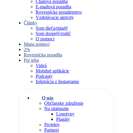
Chatová poradňa
E-mailová poradňa
Rovesnícke poradenstvo
Vzdelávacie aktivity
Články
Som dieťa/mladý
Som dospelý/rodič
O pomoci
Mapa pomoci
2%
Rovesnícka poradňa
Pre teba
Videá
Mobilné aplikácie
Podcasty
Inšpirácia z Instagramu
O nás
Občianske združenie
Na stiahnutie
Logotypy
Plagáty
Projekty
Partneri