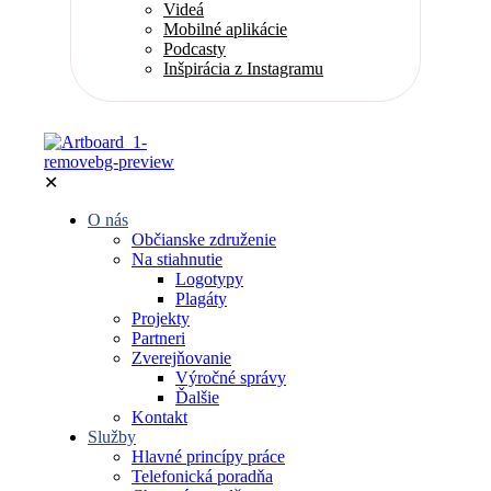
Videá
Mobilné aplikácie
Podcasty
Inšpirácia z Instagramu
✕
O nás
Občianske združenie
Na stiahnutie
Logotypy
Plagáty
Projekty
Partneri
Zverejňovanie
Výročné správy
Ďalšie
Kontakt
Služby
Hlavné princípy práce
Telefonická poradňa