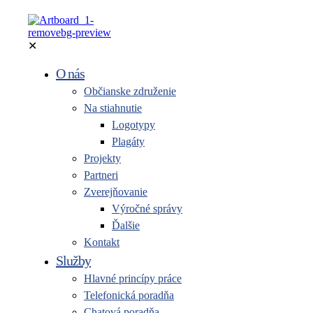
✕
O nás
Občianske združenie
Na stiahnutie
Logotypy
Plagáty
Projekty
Partneri
Zverejňovanie
Výročné správy
Ďalšie
Kontakt
Služby
Hlavné princípy práce
Telefonická poradňa
Chatová poradňa