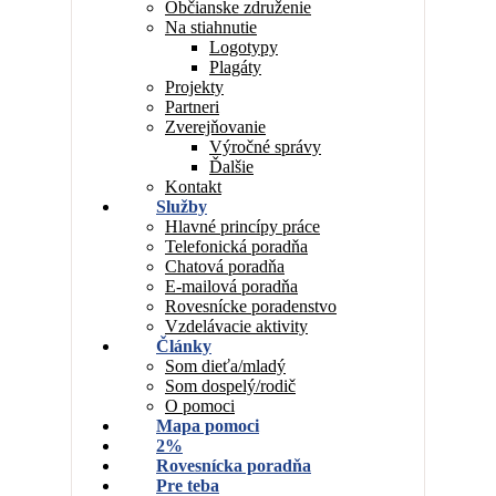
Občianske združenie
Na stiahnutie
Logotypy
Plagáty
Projekty
Partneri
Zverejňovanie
Výročné správy
Ďalšie
Kontakt
Služby
Hlavné princípy práce
Telefonická poradňa
Chatová poradňa
E-mailová poradňa
Rovesnícke poradenstvo
Vzdelávacie aktivity
Články
Som dieťa/mladý
Som dospelý/rodič
O pomoci
Mapa pomoci
2%
Rovesnícka poradňa
Pre teba