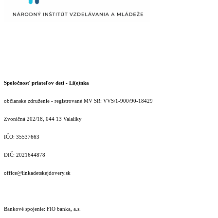
Spoločnosť priateľov detí - Li(e)nka
občianske združenie - registrované MV SR: VVS/1-900/90-18429
Zvoničná 202/18, 044 13 Valaliky
IČO: 35537663
DIČ: 2021644878
office@linkadetskejdovery.sk
Bankové spojenie: FIO banka, a.s.