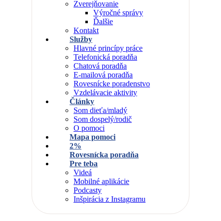
Zverejňovanie
Výročné správy
Ďalšie
Kontakt
Služby
Hlavné princípy práce
Telefonická poradňa
Chatová poradňa
E-mailová poradňa
Rovesnícke poradenstvo
Vzdelávacie aktivity
Články
Som dieťa/mladý
Som dospelý/rodič
O pomoci
Mapa pomoci
2%
Rovesnícka poradňa
Pre teba
Videá
Mobilné aplikácie
Podcasty
Inšpirácia z Instagramu