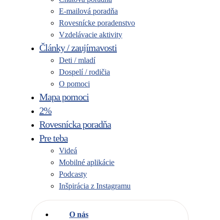
E-mailová poradňa
Rovesnícke poradenstvo
Vzdelávacie aktivity
Články / zaujímavosti
Deti / mladí
Dospelí / rodičia
O pomoci
Mapa pomoci
2%
Rovesnícka poradňa
Pre teba
Videá
Mobilné aplikácie
Podcasty
Inšpirácia z Instagramu
O nás