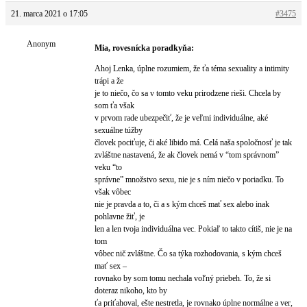
21. marca 2021 o 17:05
#3475
Anonym
Mia, rovesnícka poradkyňa:
Ahoj Lenka, úplne rozumiem, že ťa téma sexuality a intimity
trápi a že
je to niečo, čo sa v tomto veku prirodzene rieši. Chcela by
som ťa však
v prvom rade ubezpečiť, že je veľmi individuálne, aké
sexuálne túžby
človek pociťuje, či aké libido má. Celá naša spoločnosť je tak
zvláštne nastavená, že ak človek nemá v “tom správnom”
veku “to
správne” množstvo sexu, nie je s ním niečo v poriadku. To
však vôbec
nie je pravda a to, či a s kým chceš mať sex alebo inak
pohlavne žiť, je
len a len tvoja individuálna vec. Pokiaľ to takto cítiš, nie je na
tom
vôbec nič zvláštne. Čo sa týka rozhodovania, s kým chceš
mať sex –
rovnako by som tomu nechala voľný priebeh. To, že si
doteraz nikoho, kto by
ťa priťahoval, ešte nestretla, je rovnako úplne normálne a ver,