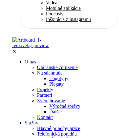
Videá
Mobilné aplikácie
Podcasty
Inšpirácia z Instagramu
✕
O nás
Občianske združenie
Na stiahnutie
Logotypy
Plagáty
Projekty
Partneri
Zverejňovanie
Výročné správy
Ďalšie
Kontakt
Služby
Hlavné princípy práce
Telefonická poradňa