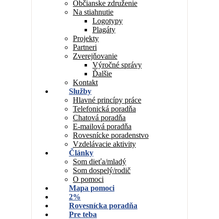
Občianske združenie
Na stiahnutie
Logotypy
Plagáty
Projekty
Partneri
Zverejňovanie
Výročné správy
Ďalšie
Kontakt
Služby
Hlavné princípy práce
Telefonická poradňa
Chatová poradňa
E-mailová poradňa
Rovesnícke poradenstvo
Vzdelávacie aktivity
Články
Som dieťa/mladý
Som dospelý/rodič
O pomoci
Mapa pomoci
2%
Rovesnícka poradňa
Pre teba