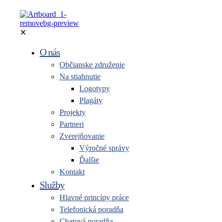
✕
O nás
Občianske združenie
Na stiahnutie
Logotypy
Plagáty
Projekty
Partneri
Zverejňovanie
Výročné správy
Ďalšie
Kontakt
Služby
Hlavné princípy práce
Telefonická poradňa
Chatová poradňa