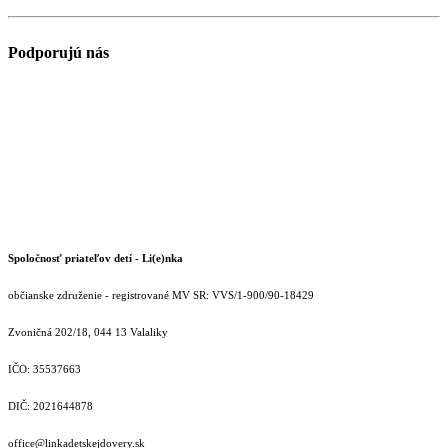
Podporujú nás
Spoločnosť priateľov detí - Li(e)nka
občianske združenie - registrované MV SR: VVS/1-900/90-18429
Zvoničná 202/18, 044 13 Valaliky
IČO: 35537663
DIČ: 2021644878
office@linkadetskejdovery.sk