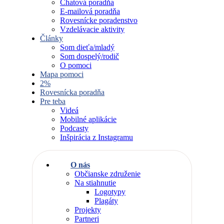
Chatová poradňa
E-mailová poradňa
Rovesnícke poradenstvo
Vzdelávacie aktivity
Články
Som dieťa/mladý
Som dospelý/rodič
O pomoci
Mapa pomoci
2%
Rovesnícka poradňa
Pre teba
Videá
Mobilné aplikácie
Podcasty
Inšpirácia z Instagramu
O nás
Občianske združenie
Na stiahnutie
Logotypy
Plagáty
Projekty
Partneri