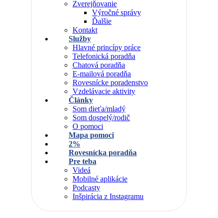
Zverejňovanie
Výročné správy
Ďalšie
Kontakt
Služby
Hlavné princípy práce
Telefonická poradňa
Chatová poradňa
E-mailová poradňa
Rovesnícke poradenstvo
Vzdelávacie aktivity
Články
Som dieťa/mladý
Som dospelý/rodič
O pomoci
Mapa pomoci
2%
Rovesnícka poradňa
Pre teba
Videá
Mobilné aplikácie
Podcasty
Inšpirácia z Instagramu