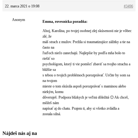
22. marca 2021 o 19:08
#3496
Anonym
Emma, rovesnícka poradňa:
Ahoj, Karolína, po tvojej osobnej zlej skúsenosti nie je vôbec
zlé, že
máš strach z mužov. Prežila si traumatizujúce zážitky a tie na
často na
ľuďoch niečo zanechajú. Najlepšie by podľa mňa bolo to
riešiť so
psychológom, ktorý ti vie pomôcť zbaviť sa tvojho strachu a
bližšie sa
s tebou o tvojich problémoch porozprávať. Určite by som sa
na tvojom
mieste o tom skúsila aspoň porozprávať s maminou alebo
niekým, komu
dôveruješ. Podpora blízkych je veľmi dôležitá 🙂 Ak chceš,
môžeš nám
napísať aj do chatu. Prajem ti, aby si všetko zvládla a
zostala silná.
Nájdeš nás aj na