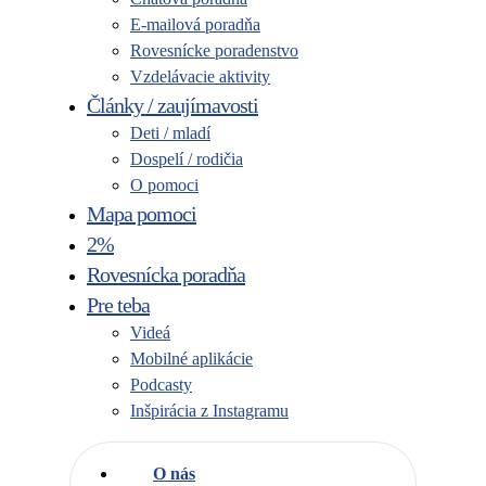
E-mailová poradňa
Rovesnícke poradenstvo
Vzdelávacie aktivity
Články / zaujímavosti
Deti / mladí
Dospelí / rodičia
O pomoci
Mapa pomoci
2%
Rovesnícka poradňa
Pre teba
Videá
Mobilné aplikácie
Podcasty
Inšpirácia z Instagramu
O nás