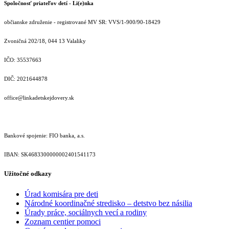
Spoločnosť priateľov detí - Li(e)nka
občianske združenie - registrované MV SR: VVS/1-900/90-18429
Zvoničná 202/18, 044 13 Valaliky
IČO: 35537663
DIČ: 2021644878
office@linkadetskejdovery.sk
Bankové spojenie: FIO banka, a.s.
IBAN: SK46833000000­02401541173
Užitočné odkazy
Úrad komisára pre deti
Národné koordinačné stredisko – detstvo bez násilia
Úrady práce, sociálnych vecí a rodiny
Zoznam centier pomoci