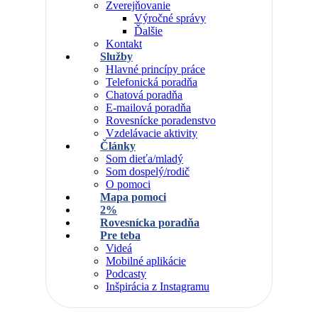
Zverejňovanie
Výročné správy
Ďalšie
Kontakt
Služby
Hlavné princípy práce
Telefonická poradňa
Chatová poradňa
E-mailová poradňa
Rovesnícke poradenstvo
Vzdelávacie aktivity
Články
Som dieťa/mladý
Som dospelý/rodič
O pomoci
Mapa pomoci
2%
Rovesnícka poradňa
Pre teba
Videá
Mobilné aplikácie
Podcasty
Inšpirácia z Instagramu