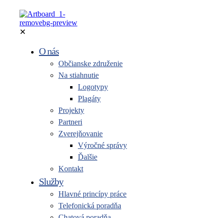
✕
O nás
Občianske združenie
Na stiahnutie
Logotypy
Plagáty
Projekty
Partneri
Zverejňovanie
Výročné správy
Ďalšie
Kontakt
Služby
Hlavné princípy práce
Telefonická poradňa
Chatová poradňa