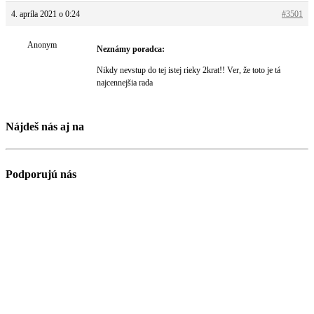
4. apríla 2021 o 0:24
#3501
Anonym
Neznámy poradca:
Nikdy nevstup do tej istej rieky 2krat!! Ver, že toto je tá
najcennejšia rada
Nájdeš nás aj na
Podporujú nás