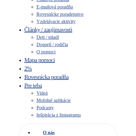
E-mailová poradňa
Rovesnícke poradenstvo
Vzdelávacie aktivity
Články / zaujímavosti
Deti / mladí
Dospelí / rodičia
O pomoci
Mapa pomoci
2%
Rovesnícka poradňa
Pre teba
Videá
Mobilné aplikácie
Podcasty
Inšpirácia z Instagramu
O nás