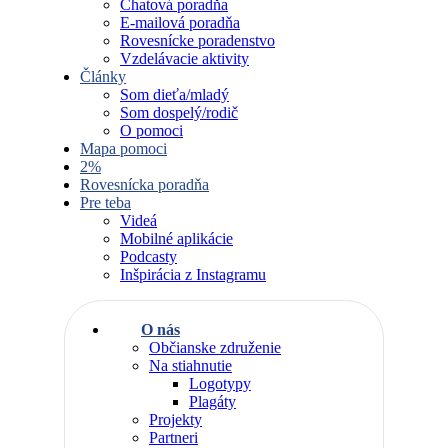
Chatová poradňa
E-mailová poradňa
Rovesnícke poradenstvo
Vzdelávacie aktivity
Články
Som dieťa/mladý
Som dospelý/rodič
O pomoci
Mapa pomoci
2%
Rovesnícka poradňa
Pre teba
Videá
Mobilné aplikácie
Podcasty
Inšpirácia z Instagramu
O nás
Občianske združenie
Na stiahnutie
Logotypy
Plagáty
Projekty
Partneri