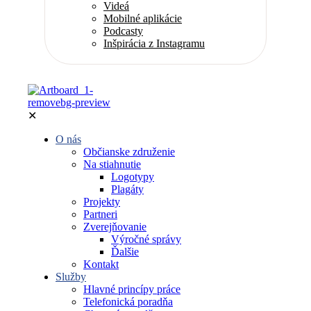
Videá
Mobilné aplikácie
Podcasty
Inšpirácia z Instagramu
✕
O nás
Občianske združenie
Na stiahnutie
Logotypy
Plagáty
Projekty
Partneri
Zverejňovanie
Výročné správy
Ďalšie
Kontakt
Služby
Hlavné princípy práce
Telefonická poradňa