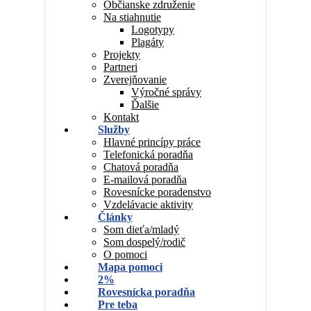
Občianske združenie
Na stiahnutie
Logotypy
Plagáty
Projekty
Partneri
Zverejňovanie
Výročné správy
Ďalšie
Kontakt
Služby
Hlavné princípy práce
Telefonická poradňa
Chatová poradňa
E-mailová poradňa
Rovesnícke poradenstvo
Vzdelávacie aktivity
Články
Som dieťa/mladý
Som dospelý/rodič
O pomoci
Mapa pomoci
2%
Rovesnícka poradňa
Pre teba