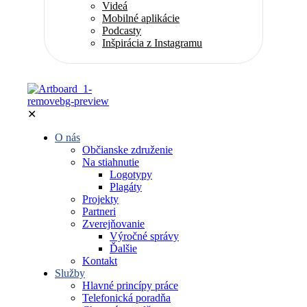
Videá
Mobilné aplikácie
Podcasty
Inšpirácia z Instagramu
✕
O nás
Občianske združenie
Na stiahnutie
Logotypy
Plagáty
Projekty
Partneri
Zverejňovanie
Výročné správy
Ďalšie
Kontakt
Služby
Hlavné princípy práce
Telefonická poradňa