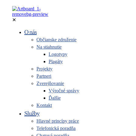
✕
O nás
Občianske združenie
Na stiahnutie
Logotypy
Plagáty
Projekty
Partneri
Zverejňovanie
Výročné správy
Ďalšie
Kontakt
Služby
Hlavné princípy práce
Telefonická poradňa
Chatová poradňa