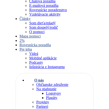
Chatová poradňa
E-mailová poradňa
Rovesnícke poradenstvo
Vzdelávacie aktivity
Články
Som dieťa/mladý
Som dospelý/rodič
O pomoci
Mapa pomoci
2%
Rovesnícka poradňa
Pre teba
Videá
Mobilné aplikácie
Podcasty
Inšpirácia z Instagramu
O nás
Občianske združenie
Na stiahnutie
Logotypy
Plagáty
Projekty
Partneri