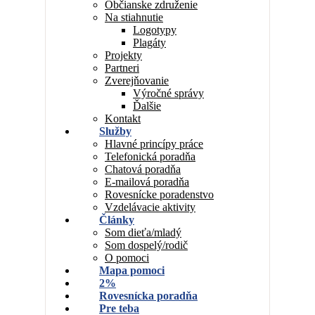
Občianske združenie
Na stiahnutie
Logotypy
Plagáty
Projekty
Partneri
Zverejňovanie
Výročné správy
Ďalšie
Kontakt
Služby
Hlavné princípy práce
Telefonická poradňa
Chatová poradňa
E-mailová poradňa
Rovesnícke poradenstvo
Vzdelávacie aktivity
Články
Som dieťa/mladý
Som dospelý/rodič
O pomoci
Mapa pomoci
2%
Rovesnícka poradňa
Pre teba