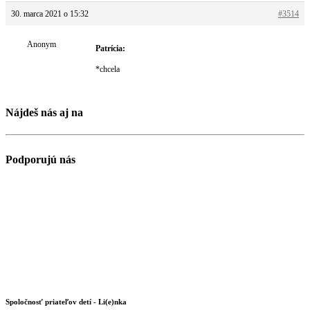
30. marca 2021 o 15:32
#3514
Anonym
Patrícia:
*chcela
Nájdeš nás aj na
Podporujú nás
Spoločnosť priateľov detí - Li(e)nka