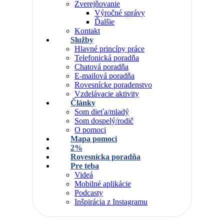
Zverejňovanie
Výročné správy
Ďalšie
Kontakt
Služby
Hlavné princípy práce
Telefonická poradňa
Chatová poradňa
E-mailová poradňa
Rovesnícke poradenstvo
Vzdelávacie aktivity
Články
Som dieťa/mladý
Som dospelý/rodič
O pomoci
Mapa pomoci
2%
Rovesnícka poradňa
Pre teba
Videá
Mobilné aplikácie
Podcasty
Inšpirácia z Instagramu