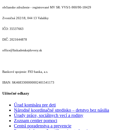
občianske združenie - registrované MV SR: VVS/1-900/90-18429
Zvoničná 202/18, 044 13 Valaliky
IČO: 35537663
DIČ: 2021644878
office@linkadetskejdovery.sk
Bankové spojenie: FIO banka, a.s.
IBAN: SK46833000000­02401541173
Užitočné odkazy
Úrad komisára pre deti
Národné koordinačné stredisko – detstvo bez násilia
Úrady práce, sociálnych vecí a rodiny
Zoznam centier pomoci
Centrá poradenstva a prevencie