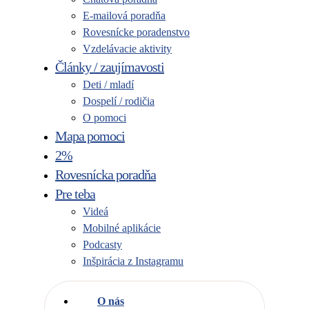
E-mailová poradňa
Rovesnícke poradenstvo
Vzdelávacie aktivity
Články / zaujímavosti
Deti / mladí
Dospelí / rodičia
O pomoci
Mapa pomoci
2%
Rovesnícka poradňa
Pre teba
Videá
Mobilné aplikácie
Podcasty
Inšpirácia z Instagramu
O nás