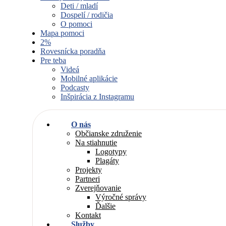
Deti / mladí
Dospelí / rodičia
O pomoci
Mapa pomoci
2%
Rovesnícka poradňa
Pre teba
Videá
Mobilné aplikácie
Podcasty
Inšpirácia z Instagramu
O nás
Občianske združenie
Na stiahnutie
Logotypy
Plagáty
Projekty
Partneri
Zverejňovanie
Výročné správy
Ďalšie
Kontakt
Služby