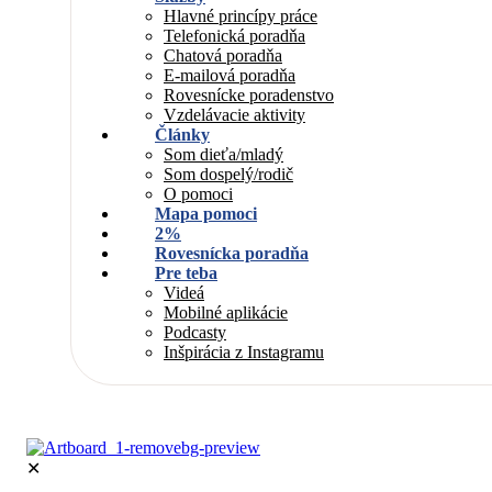
Hlavné princípy práce
Telefonická poradňa
Chatová poradňa
E-mailová poradňa
Rovesnícke poradenstvo
Vzdelávacie aktivity
Články
Som dieťa/mladý
Som dospelý/rodič
O pomoci
Mapa pomoci
2%
Rovesnícka poradňa
Pre teba
Videá
Mobilné aplikácie
Podcasty
Inšpirácia z Instagramu
✕