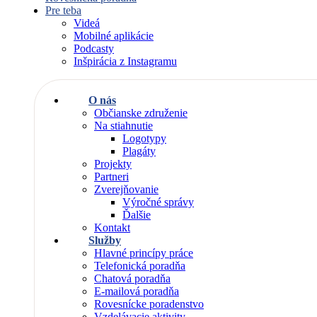
Pre teba
Videá
Mobilné aplikácie
Podcasty
Inšpirácia z Instagramu
O nás
Občianske združenie
Na stiahnutie
Logotypy
Plagáty
Projekty
Partneri
Zverejňovanie
Výročné správy
Ďalšie
Kontakt
Služby
Hlavné princípy práce
Telefonická poradňa
Chatová poradňa
E-mailová poradňa
Rovesnícke poradenstvo
Vzdelávacie aktivity