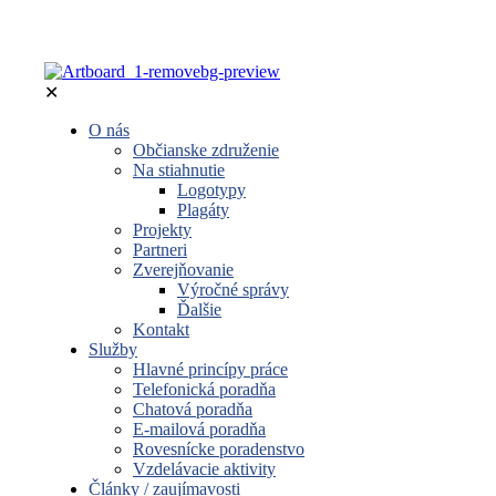
✕
O nás
Občianske združenie
Na stiahnutie
Logotypy
Plagáty
Projekty
Partneri
Zverejňovanie
Výročné správy
Ďalšie
Kontakt
Služby
Hlavné princípy práce
Telefonická poradňa
Chatová poradňa
E-mailová poradňa
Rovesnícke poradenstvo
Vzdelávacie aktivity
Články / zaujímavosti