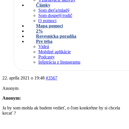
Články
Som dieťa/mladý
Som dospelý/rodič
O pomoci
Mapa pomoci
2%
Rovesnícka poradňa
Pre teba
Videá
Mobilné aplikácie
Podcasty
Inšpirácia z Instagramu
22. apríla 2021 o 19:48
#3567
Anonym
Anonym:
Ja by som mohla ak budem vedieť, o čom konkrétne by si chcela
kecať ?