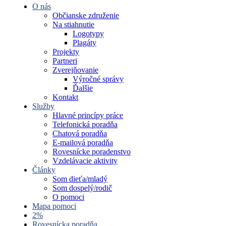
O nás
Občianske združenie
Na stiahnutie
Logotypy
Plagáty
Projekty
Partneri
Zverejňovanie
Výročné správy
Ďalšie
Kontakt
Služby
Hlavné princípy práce
Telefonická poradňa
Chatová poradňa
E-mailová poradňa
Rovesnícke poradenstvo
Vzdelávacie aktivity
Články
Som dieťa/mladý
Som dospelý/rodič
O pomoci
Mapa pomoci
2%
Rovesnícka poradňa