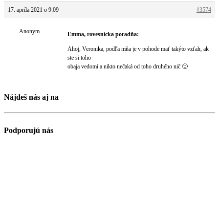
17. apríla 2021 o 9:09
#3574
Anonym
Emma, rovesnícka poradňa:
Ahoj, Veronika, podľa mňa je v pohode mať takýto vzťah, ak
ste si toho
obaja vedomí a nikto nečaká od toho druhého nič 🙂
Nájdeš nás aj na
Podporujú nás