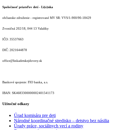
Spoločnosť priateľov detí - Li(e)nka
občianske združenie - registrované MV SR: VVS/1-900/90-18429
Zvoničná 202/18, 044 13 Valaliky
IČO: 35537663
DIČ: 2021644878
office@linkadetskejdovery.sk
Bankové spojenie: FIO banka, a.s.
IBAN: SK46833000000­02401541173
Užitočné odkazy
Úrad komisára pre deti
Národné koordinačné stredisko – detstvo bez násilia
Úrady práce, sociálnych vecí a rodiny