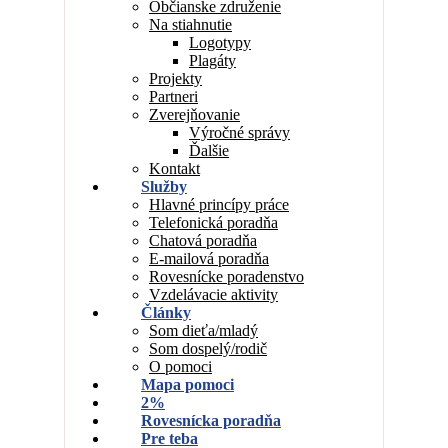
Občianske združenie
Na stiahnutie
Logotypy
Plagáty
Projekty
Partneri
Zverejňovanie
Výročné správy
Ďalšie
Kontakt
Služby
Hlavné princípy práce
Telefonická poradňa
Chatová poradňa
E-mailová poradňa
Rovesnícke poradenstvo
Vzdelávacie aktivity
Články
Som dieťa/mladý
Som dospelý/rodič
O pomoci
Mapa pomoci
2%
Rovesnícka poradňa
Pre teba