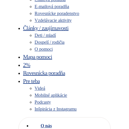
E-mailová poradňa
Rovesnícke poradenstvo
Vzdelávacie aktivity
Články / zaujímavosti
Deti / mladí
Dospelí / rodičia
O pomoci
Mapa pomoci
2%
Rovesnícka poradňa
Pre teba
Videá
Mobilné aplikácie
Podcasty
Inšpirácia z Instagramu
O nás