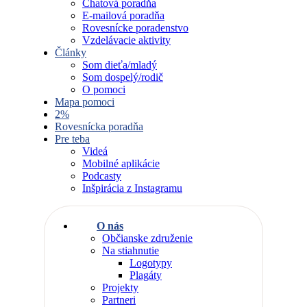
Chatová poradňa
E-mailová poradňa
Rovesnícke poradenstvo
Vzdelávacie aktivity
Články
Som dieťa/mladý
Som dospelý/rodič
O pomoci
Mapa pomoci
2%
Rovesnícka poradňa
Pre teba
Videá
Mobilné aplikácie
Podcasty
Inšpirácia z Instagramu
O nás
Občianske združenie
Na stiahnutie
Logotypy
Plagáty
Projekty
Partneri