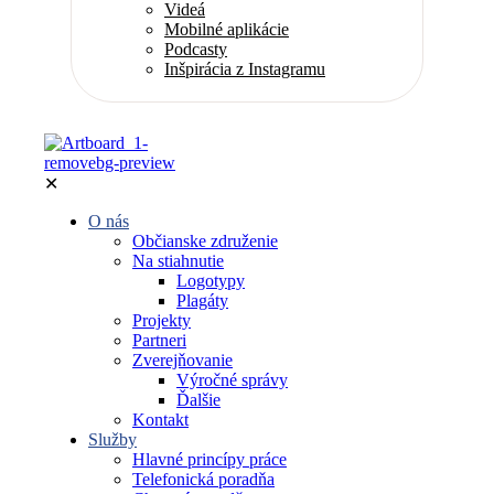
Videá
Mobilné aplikácie
Podcasty
Inšpirácia z Instagramu
✕
O nás
Občianske združenie
Na stiahnutie
Logotypy
Plagáty
Projekty
Partneri
Zverejňovanie
Výročné správy
Ďalšie
Kontakt
Služby
Hlavné princípy práce
Telefonická poradňa