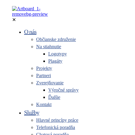
✕
O nás
Občianske združenie
Na stiahnutie
Logotypy
Plagáty
Projekty
Partneri
Zverejňovanie
Výročné správy
Ďalšie
Kontakt
Služby
Hlavné princípy práce
Telefonická poradňa
Chatová poradňa