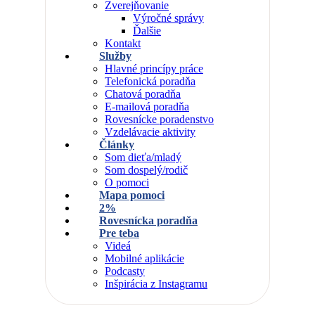
Zverejňovanie
Výročné správy
Ďalšie
Kontakt
Služby
Hlavné princípy práce
Telefonická poradňa
Chatová poradňa
E-mailová poradňa
Rovesnícke poradenstvo
Vzdelávacie aktivity
Články
Som dieťa/mladý
Som dospelý/rodič
O pomoci
Mapa pomoci
2%
Rovesnícka poradňa
Pre teba
Videá
Mobilné aplikácie
Podcasty
Inšpirácia z Instagramu