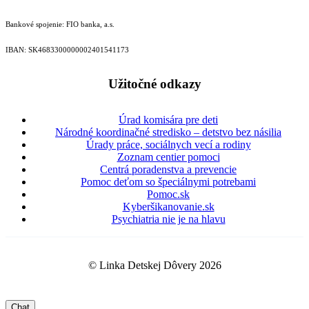
Bankové spojenie: FIO banka, a.s.
IBAN: SK46833000000­02401541173
Užitočné odkazy
Úrad komisára pre deti
Národné koordinačné stredisko – detstvo bez násilia
Úrady práce, sociálnych vecí a rodiny
Zoznam centier pomoci
Centrá poradenstva a prevencie
Pomoc deťom so špeciálnymi potrebami
Pomoc.sk
Kyberšikanovanie.sk
Psychiatria nie je na hlavu
© Linka Detskej Dôvery 2026