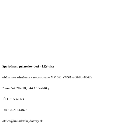
Spoločnosť priateľov detí - Li(e)nka
občianske združenie - registrované MV SR: VVS/1-900/90-18429
Zvoničná 202/18, 044 13 Valaliky
IČO: 35537663
DIČ: 2021644878
office@linkadetskejdovery.sk