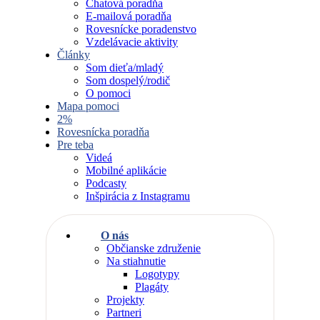
Chatová poradňa
E-mailová poradňa
Rovesnícke poradenstvo
Vzdelávacie aktivity
Články
Som dieťa/mladý
Som dospelý/rodič
O pomoci
Mapa pomoci
2%
Rovesnícka poradňa
Pre teba
Videá
Mobilné aplikácie
Podcasty
Inšpirácia z Instagramu
O nás
Občianske združenie
Na stiahnutie
Logotypy
Plagáty
Projekty
Partneri