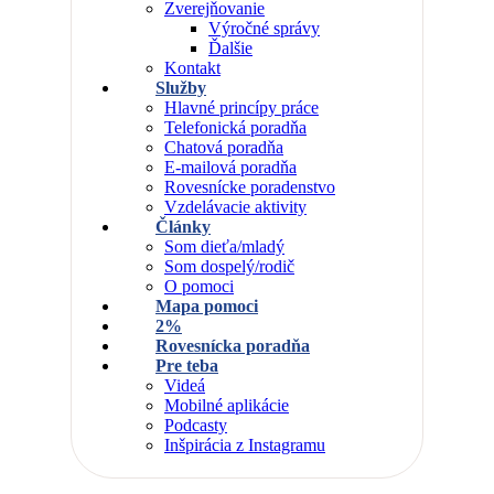
Zverejňovanie
Výročné správy
Ďalšie
Kontakt
Služby
Hlavné princípy práce
Telefonická poradňa
Chatová poradňa
E-mailová poradňa
Rovesnícke poradenstvo
Vzdelávacie aktivity
Články
Som dieťa/mladý
Som dospelý/rodič
O pomoci
Mapa pomoci
2%
Rovesnícka poradňa
Pre teba
Videá
Mobilné aplikácie
Podcasty
Inšpirácia z Instagramu