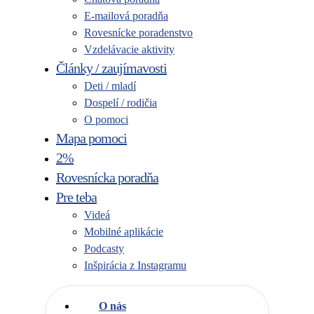
E-mailová poradňa
Rovesnícke poradenstvo
Vzdelávacie aktivity
Články / zaujímavosti
Deti / mladí
Dospelí / rodičia
O pomoci
Mapa pomoci
2%
Rovesnícka poradňa
Pre teba
Videá
Mobilné aplikácie
Podcasty
Inšpirácia z Instagramu
O nás