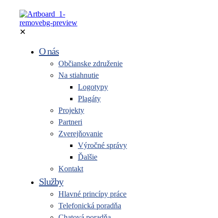
✕
O nás
Občianske združenie
Na stiahnutie
Logotypy
Plagáty
Projekty
Partneri
Zverejňovanie
Výročné správy
Ďalšie
Kontakt
Služby
Hlavné princípy práce
Telefonická poradňa
Chatová poradňa