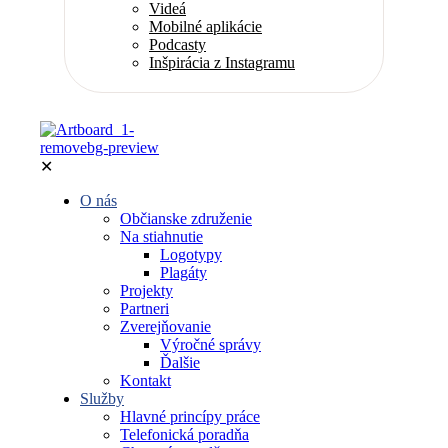
Videá
Mobilné aplikácie
Podcasty
Inšpirácia z Instagramu
✕
O nás
Občianske združenie
Na stiahnutie
Logotypy
Plagáty
Projekty
Partneri
Zverejňovanie
Výročné správy
Ďalšie
Kontakt
Služby
Hlavné princípy práce
Telefonická poradňa