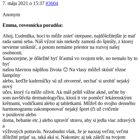
7. mája 2021 o 15:37
#3604
Anonym
Emma, rovesnícka poradňa:
Ahoj, Ľudmilka, hoci to môže znieť otrepane, najdôležitejšie je mať
rada samú seba. Náš výzor nás niekedy zamotá do špirály, z ktorej
nevieme uniknúť, a potom nemáme priestor na rozvoj našej
osobnosti.
Samozrejme, je dôležité byť šťastná vo svojom tele, no nemalo by to
byť
našou hlavnou náplňou života 🙂 Na vlasy môžeš skúsiť rôzne
šampóny
alebo, keďže kaderníčky sú už otvorené, nechať si urobiť nejaký
nový
učes, ktorý ťa môže oživit. Ak máš príliš vážne akné, určite by
som navštívila dermatologyčku, ktorá ti vie pomôcť lekárenskými
krémami, vodičkami alebo aj tabletkami. Môžeš do svojho denného
harmonogramu zakomponovať nejaký šport (či už cvičenie
v posilovni alebo
doma, behanie etc.) alebo upraviť stravu, aby si jedla viac zdravých
a
výživných potravín. Nezabudni však, že je naozaj veľmi, veľmi
dôležité prijať sa, taká aká si. Nakoniec aj tak záleží na tvojom