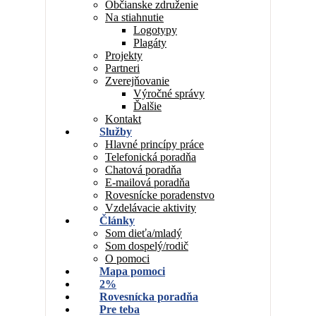
Občianske združenie
Na stiahnutie
Logotypy
Plagáty
Projekty
Partneri
Zverejňovanie
Výročné správy
Ďalšie
Kontakt
Služby
Hlavné princípy práce
Telefonická poradňa
Chatová poradňa
E-mailová poradňa
Rovesnícke poradenstvo
Vzdelávacie aktivity
Články
Som dieťa/mladý
Som dospelý/rodič
O pomoci
Mapa pomoci
2%
Rovesnícka poradňa
Pre teba