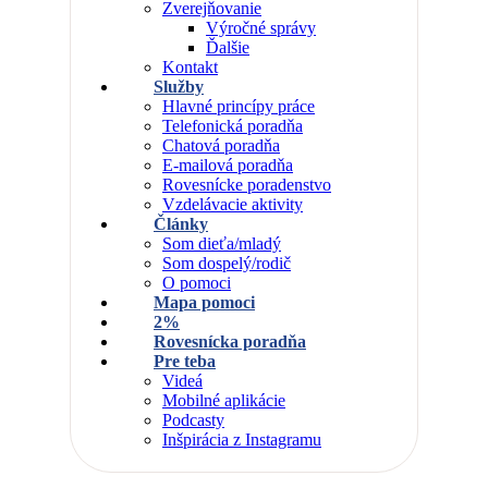
Zverejňovanie
Výročné správy
Ďalšie
Kontakt
Služby
Hlavné princípy práce
Telefonická poradňa
Chatová poradňa
E-mailová poradňa
Rovesnícke poradenstvo
Vzdelávacie aktivity
Články
Som dieťa/mladý
Som dospelý/rodič
O pomoci
Mapa pomoci
2%
Rovesnícka poradňa
Pre teba
Videá
Mobilné aplikácie
Podcasty
Inšpirácia z Instagramu