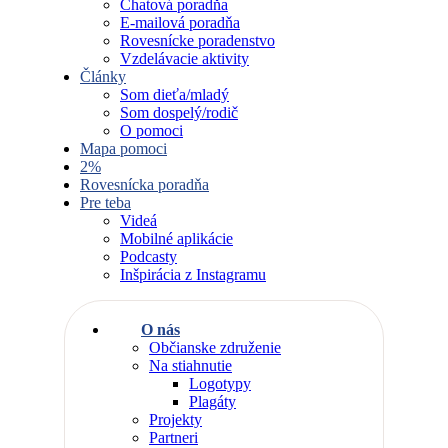
Chatová poradňa
E-mailová poradňa
Rovesnícke poradenstvo
Vzdelávacie aktivity
Články
Som dieťa/mladý
Som dospelý/rodič
O pomoci
Mapa pomoci
2%
Rovesnícka poradňa
Pre teba
Videá
Mobilné aplikácie
Podcasty
Inšpirácia z Instagramu
O nás
Občianske združenie
Na stiahnutie
Logotypy
Plagáty
Projekty
Partneri