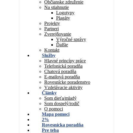
Občianske združenie
Na stiahnutie
Logotypy
Plagáty
Projekty
Partneri
Zverejňovanie
Výročné správy
Ďalšie
Kontakt
Služby
Hlavné princípy práce
Telefonická poradňa
Chatová poradňa
E-mailová poradňa
Rovesnícke poradenstvo
Vzdelávacie aktivity
Články
Som dieťa/mladý
Som dospelý/rodič
O pomoci
Mapa pomoci
2%
Rovesnícka poradňa
Pre teba