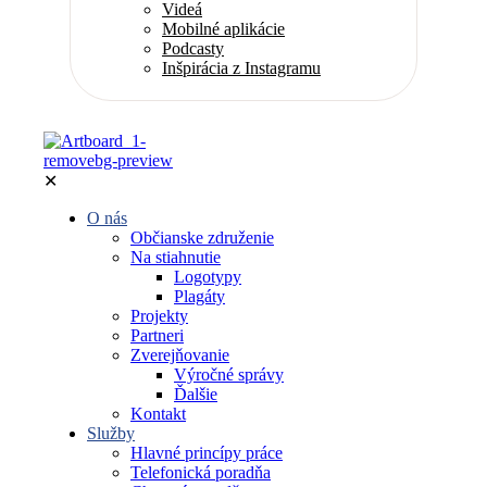
Videá
Mobilné aplikácie
Podcasty
Inšpirácia z Instagramu
✕
O nás
Občianske združenie
Na stiahnutie
Logotypy
Plagáty
Projekty
Partneri
Zverejňovanie
Výročné správy
Ďalšie
Kontakt
Služby
Hlavné princípy práce
Telefonická poradňa