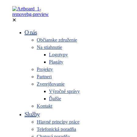
✕
O nás
Občianske združenie
Na stiahnutie
Logotypy
Plagáty
Projekty
Partneri
Zverejňovanie
Výročné správy
Ďalšie
Kontakt
Služby
Hlavné princípy práce
Telefonická poradňa
Chatová poradňa