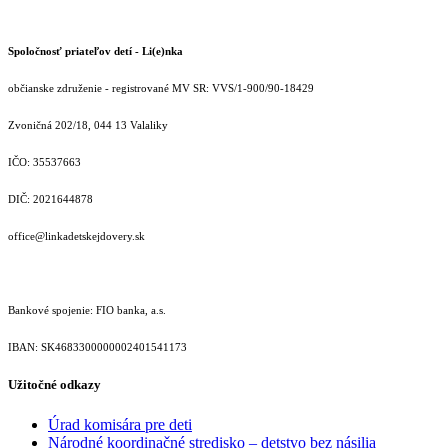
Spoločnosť priateľov detí - Li(e)nka
občianske združenie - registrované MV SR: VVS/1-900/90-18429
Zvoničná 202/18, 044 13 Valaliky
IČO: 35537663
DIČ: 2021644878
office@linkadetskejdovery.sk
Bankové spojenie: FIO banka, a.s.
IBAN: SK46833000000­02401541173
Užitočné odkazy
Úrad komisára pre deti
Národné koordinačné stredisko – detstvo bez násilia