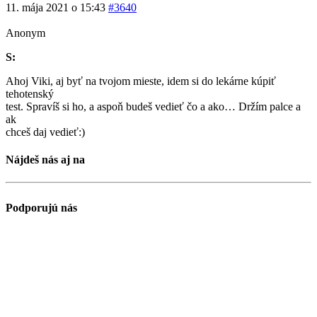
11. mája 2021 o 15:43
#3640
Anonym
S:
Ahoj Viki, aj byť na tvojom mieste, idem si do lekárne kúpiť
tehotenský
test. Spravíš si ho, a aspoň budeš vedieť čo a ako… Držím palce a
ak
chceš daj vedieť:)
Nájdeš nás aj na
Podporujú nás