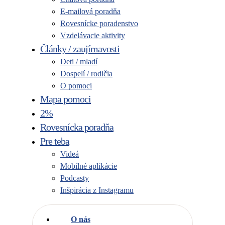
E-mailová poradňa
Rovesnícke poradenstvo
Vzdelávacie aktivity
Články / zaujímavosti
Deti / mladí
Dospelí / rodičia
O pomoci
Mapa pomoci
2%
Rovesnícka poradňa
Pre teba
Videá
Mobilné aplikácie
Podcasty
Inšpirácia z Instagramu
O nás