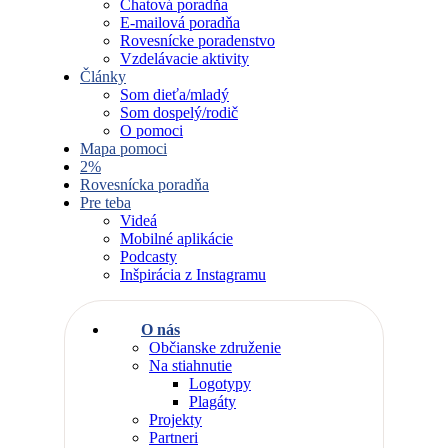
Chatová poradňa
E-mailová poradňa
Rovesnícke poradenstvo
Vzdelávacie aktivity
Články
Som dieťa/mladý
Som dospelý/rodič
O pomoci
Mapa pomoci
2%
Rovesnícka poradňa
Pre teba
Videá
Mobilné aplikácie
Podcasty
Inšpirácia z Instagramu
O nás
Občianske združenie
Na stiahnutie
Logotypy
Plagáty
Projekty
Partneri