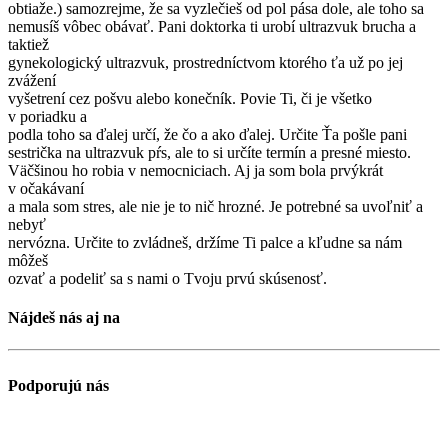
obtiaže.) samozrejme, že sa vyzlečieš od pol pása dole, ale toho sa
nemusíš vôbec obávať. Pani doktorka ti urobí ultrazvuk brucha a
taktiež
gynekologický ultrazvuk, prostredníctvom ktorého ťa už po jej
zvážení
vyšetrení cez pošvu alebo konečník. Povie Ti, či je všetko
v poriadku a
podla toho sa ďalej určí, že čo a ako ďalej. Určite Ťa pošle pani
sestrička na ultrazvuk pŕs, ale to si určíte termín a presné miesto.
Väčšinou ho robia v nemocniciach. Aj ja som bola prvýkrát
v očakávaní
a mala som stres, ale nie je to nič hrozné. Je potrebné sa uvoľniť a
nebyť
nervózna. Určite to zvládneš, držíme Ti palce a kľudne sa nám
môžeš
ozvať a podeliť sa s nami o Tvoju prvú skúsenosť.
Nájdeš nás aj na
Podporujú nás