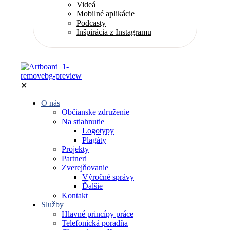
Videá
Mobilné aplikácie
Podcasty
Inšpirácia z Instagramu
✕
O nás
Občianske združenie
Na stiahnutie
Logotypy
Plagáty
Projekty
Partneri
Zverejňovanie
Výročné správy
Ďalšie
Kontakt
Služby
Hlavné princípy práce
Telefonická poradňa