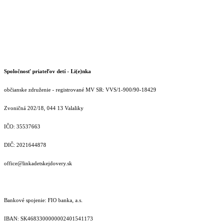
Spoločnosť priateľov detí - Li(e)nka
občianske združenie - registrované MV SR: VVS/1-900/90-18429
Zvoničná 202/18, 044 13 Valaliky
IČO: 35537663
DIČ: 2021644878
office@linkadetskejdovery.sk
Bankové spojenie: FIO banka, a.s.
IBAN: SK46833000000­02401541173