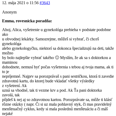
12. mája 2021 o 11:56
#3643
Anonym
Emma, rovesnícka poradňa:
Ahoj, Alica, vyšetrenie u gynekológa prebieha v podstate podobne
ako
u obvodnej lekárky. Samozrejme, môžeš si vybrať, či chceš
gynekológa
alebo gynekologyčku, niektorí sa dokonca špecializujú na deti, takže
možno
by bolo najlepšie vybrať takého 🙂 Myslím, že ak sa s doktorkou a
maminou
dohodnete, nemusí byť počas vyšetrenia s tebou aj tvoja mama, ak ti
to je
nepríjemné. Najprv sa porozprávaš s pani sestričkou, ktorá ti zavedie
zdravotnú kartu, do ktorej bude vkladať všetky výsledky
z vyšetrení. Ak
uzná sa vhodné, tak ti vezme krv a pod. Ak Ťa pani doktorka
zavolá, tak
pôjdeš k nej aj so zdravotnou kartou. Porozprávate sa, môže ti klásť
rôzne otázky ( napr. Či si uz mala pohlavný styk, či mas pravidelný
menštruačný cyklus, kedy si mala poslednú menštruáciu a či máš
nejaké