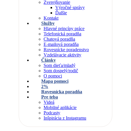
Zverejňovanie
Výročné správy
Ďalšie
Kontakt
Služby
Hlavné princípy práce
Telefonická poradňa
Chatová poradňa
E-mailová poradňa
Rovesnícke poradenstvo
Vzdelávacie aktivity
Články
Som dieťa/mladý
Som dospelý/rodič
O pomoci
Mapa pomoci
2%
Rovesnícka poradňa
Pre teba
Videá
Mobilné aplikácie
Podcasty
Inšpirácia z Instagramu