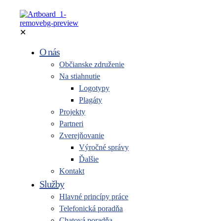
✕
O nás
Občianske združenie
Na stiahnutie
Logotypy
Plagáty
Projekty
Partneri
Zverejňovanie
Výročné správy
Ďalšie
Kontakt
Služby
Hlavné princípy práce
Telefonická poradňa
Chatová poradňa