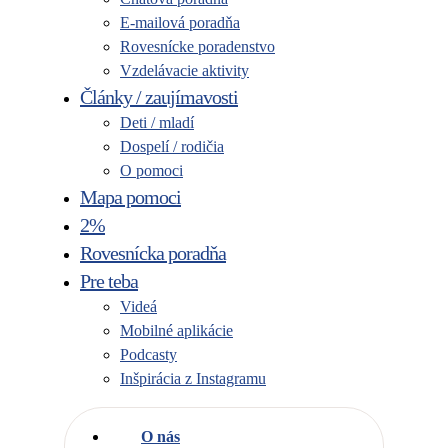
E-mailová poradňa
Rovesnícke poradenstvo
Vzdelávacie aktivity
Články / zaujímavosti
Deti / mladí
Dospelí / rodičia
O pomoci
Mapa pomoci
2%
Rovesnícka poradňa
Pre teba
Videá
Mobilné aplikácie
Podcasty
Inšpirácia z Instagramu
O nás