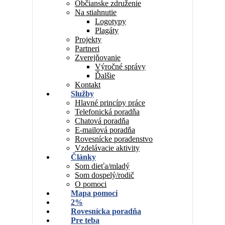
Občianske združenie
Na stiahnutie
Logotypy
Plagáty
Projekty
Partneri
Zverejňovanie
Výročné správy
Ďalšie
Kontakt
Služby
Hlavné princípy práce
Telefonická poradňa
Chatová poradňa
E-mailová poradňa
Rovesnícke poradenstvo
Vzdelávacie aktivity
Články
Som dieťa/mladý
Som dospelý/rodič
O pomoci
Mapa pomoci
2%
Rovesnícka poradňa
Pre teba