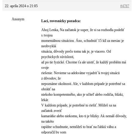
22. apríla 2024 o 21:05
#4787
Anonym
Laci, rovesnícky poradca:
Ahoj Lenka, Na začiatok je super, že si sa rozhodla podeliť
s tvojou
momentálnou situáciou. Áno, schudnúť 15 kíl za mesiac je
neobvyklá
situácia, dôvody prečo tomu tak je, je viacero. Od
psychickych súvislosti,
až po tie fyzické. Chceme ťa ale uistiť, že každý problém má
svoje
riešenie. Nevieme sa adekvátne vyjadriť k tvojej situácii
z dôvodov, že
nepoznáme okolnosti. Ale, v každom prípade je potrebné sa
obrátiť na
niekoho kompetentného, ako je učiteľ alebo rodičia, blízki,
lekár.
V každom prípade, je potrebné to riešiť. Môžeš sa na
začiatok zveriť
kamarátke alebo niekomu, kto ti je blízky. Ak nemáš dôvody,
na takéto
rapídne schudnutie, nemôžeš to brať na ľahkú váhu a
odporučil by som