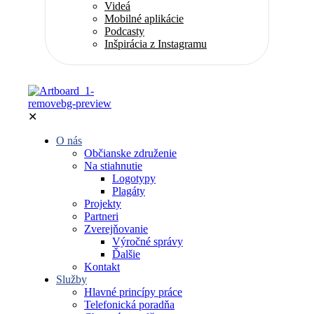
Videá
Mobilné aplikácie
Podcasty
Inšpirácia z Instagramu
✕
O nás
Občianske združenie
Na stiahnutie
Logotypy
Plagáty
Projekty
Partneri
Zverejňovanie
Výročné správy
Ďalšie
Kontakt
Služby
Hlavné princípy práce
Telefonická poradňa