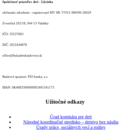
Spoločnosť priateľov detí - Li(e)nka
občianske združenie - registrované MV SR: VVS/1-900/90-18429
Zvoničná 202/18, 044 13 Valaliky
IČO: 35537663
DIČ: 2021644878
office@linkadetskejdovery.sk
Bankové spojenie: FIO banka, a.s.
IBAN: SK46833000000­02401541173
Užitočné odkazy
Úrad komisára pre deti
Národné koordinačné stredisko – detstvo bez násilia
Úrady práce, sociálnych vecí a rodiny