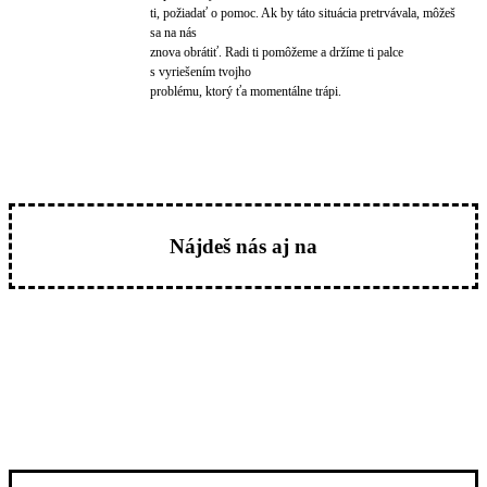
ti, požiadať o pomoc. Ak by táto situácia pretrvávala, môžeš
sa na nás
znova obrátiť. Radi ti pomôžeme a držíme ti palce
s vyriešením tvojho
problému, ktorý ťa momentálne trápi.
Nájdeš nás aj na