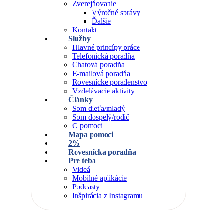
Zverejňovanie
Výročné správy
Ďalšie
Kontakt
Služby
Hlavné princípy práce
Telefonická poradňa
Chatová poradňa
E-mailová poradňa
Rovesnícke poradenstvo
Vzdelávacie aktivity
Články
Som dieťa/mladý
Som dospelý/rodič
O pomoci
Mapa pomoci
2%
Rovesnícka poradňa
Pre teba
Videá
Mobilné aplikácie
Podcasty
Inšpirácia z Instagramu