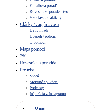
E-mailová poradňa
Rovesnícke poradenstvo
Vzdelávacie aktivity
Články / zaujímavosti
Deti / mladí
Dospelí / rodičia
O pomoci
Mapa pomoci
2%
Rovesnícka poradňa
Pre teba
Videá
Mobilné aplikácie
Podcasty
Inšpirácia z Instagramu
O nás