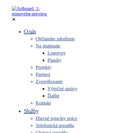
✕
O nás
Občianske združenie
Na stiahnutie
Logotypy
Plagáty
Projekty
Partneri
Zverejňovanie
Výročné správy
Ďalšie
Kontakt
Služby
Hlavné princípy práce
Telefonická poradňa
Chatová poradňa