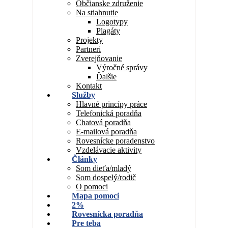
Občianske združenie
Na stiahnutie
Logotypy
Plagáty
Projekty
Partneri
Zverejňovanie
Výročné správy
Ďalšie
Kontakt
Služby
Hlavné princípy práce
Telefonická poradňa
Chatová poradňa
E-mailová poradňa
Rovesnícke poradenstvo
Vzdelávacie aktivity
Články
Som dieťa/mladý
Som dospelý/rodič
O pomoci
Mapa pomoci
2%
Rovesnícka poradňa
Pre teba