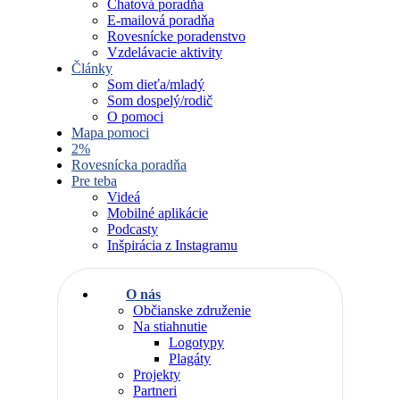
Chatová poradňa
E-mailová poradňa
Rovesnícke poradenstvo
Vzdelávacie aktivity
Články
Som dieťa/mladý
Som dospelý/rodič
O pomoci
Mapa pomoci
2%
Rovesnícka poradňa
Pre teba
Videá
Mobilné aplikácie
Podcasty
Inšpirácia z Instagramu
O nás
Občianske združenie
Na stiahnutie
Logotypy
Plagáty
Projekty
Partneri