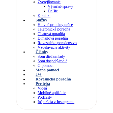
Zverejňovanie
Výročné správy
Ďalšie
Kontakt
Služby
Hlavné princípy práce
Telefonická poradňa
Chatová poradňa
E-mailová poradňa
Rovesnícke poradenstvo
Vzdelávacie aktivity
Články
Som dieťa/mladý
Som dospelý/rodič
O pomoci
Mapa pomoci
2%
Rovesnícka poradňa
Pre teba
Videá
Mobilné aplikácie
Podcasty
Inšpirácia z Instagramu