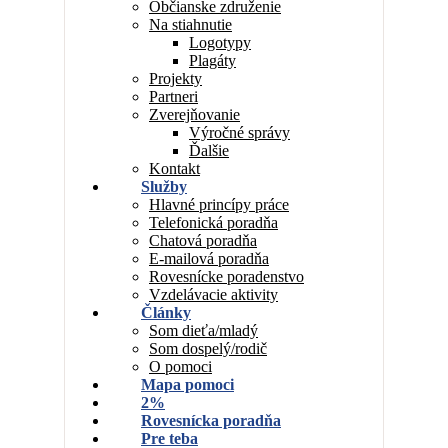
Občianske združenie
Na stiahnutie
Logotypy
Plagáty
Projekty
Partneri
Zverejňovanie
Výročné správy
Ďalšie
Kontakt
Služby
Hlavné princípy práce
Telefonická poradňa
Chatová poradňa
E-mailová poradňa
Rovesnícke poradenstvo
Vzdelávacie aktivity
Články
Som dieťa/mladý
Som dospelý/rodič
O pomoci
Mapa pomoci
2%
Rovesnícka poradňa
Pre teba