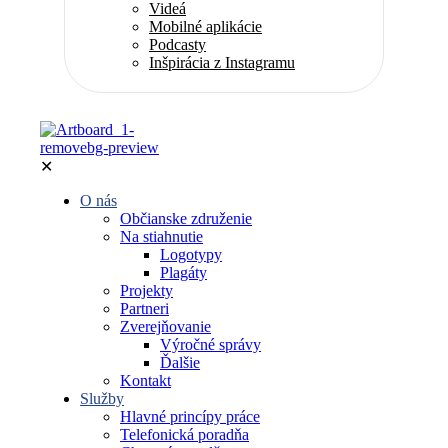
Videá
Mobilné aplikácie
Podcasty
Inšpirácia z Instagramu
✕
O nás
Občianske združenie
Na stiahnutie
Logotypy
Plagáty
Projekty
Partneri
Zverejňovanie
Výročné správy
Ďalšie
Kontakt
Služby
Hlavné princípy práce
Telefonická poradňa