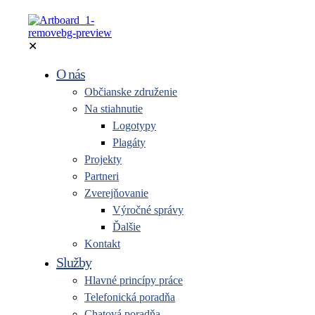
✕
O nás
Občianske združenie
Na stiahnutie
Logotypy
Plagáty
Projekty
Partneri
Zverejňovanie
Výročné správy
Ďalšie
Kontakt
Služby
Hlavné princípy práce
Telefonická poradňa
Chatová poradňa