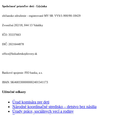
Spoločnosť priateľov detí - Li(e)nka
občianske združenie - registrované MV SR: VVS/1-900/90-18429
Zvoničná 202/18, 044 13 Valaliky
IČO: 35537663
DIČ: 2021644878
office@linkadetskejdovery.sk
Bankové spojenie: FIO banka, a.s.
IBAN: SK46833000000­02401541173
Užitočné odkazy
Úrad komisára pre deti
Národné koordinačné stredisko – detstvo bez násilia
Úrady práce, sociálnych vecí a rodiny