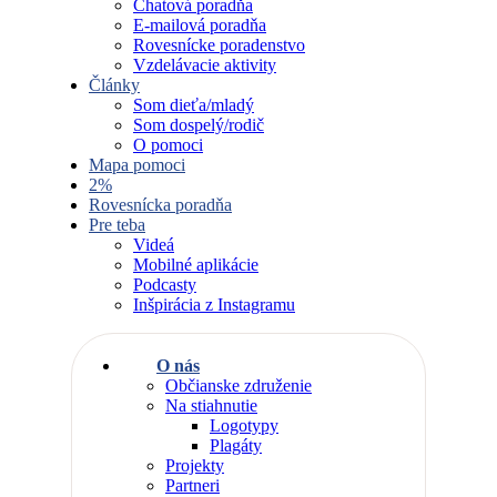
Chatová poradňa
E-mailová poradňa
Rovesnícke poradenstvo
Vzdelávacie aktivity
Články
Som dieťa/mladý
Som dospelý/rodič
O pomoci
Mapa pomoci
2%
Rovesnícka poradňa
Pre teba
Videá
Mobilné aplikácie
Podcasty
Inšpirácia z Instagramu
O nás
Občianske združenie
Na stiahnutie
Logotypy
Plagáty
Projekty
Partneri