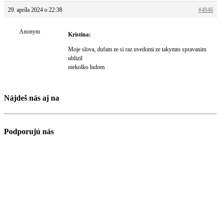
29. apríla 2024 o 22:38
#4846
Anonym
Kristina:
Moje slova, dufam ze si raz uvedomi ze takymto spravanim
ublizil
niekolko ludom
Nájdeš nás aj na
Podporujú nás