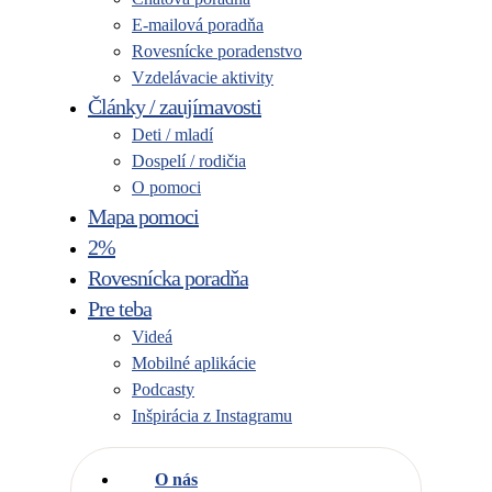
E-mailová poradňa
Rovesnícke poradenstvo
Vzdelávacie aktivity
Články / zaujímavosti
Deti / mladí
Dospelí / rodičia
O pomoci
Mapa pomoci
2%
Rovesnícka poradňa
Pre teba
Videá
Mobilné aplikácie
Podcasty
Inšpirácia z Instagramu
O nás