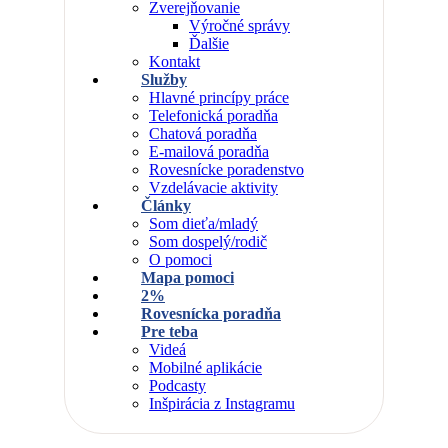
Zverejňovanie
Výročné správy
Ďalšie
Kontakt
Služby
Hlavné princípy práce
Telefonická poradňa
Chatová poradňa
E-mailová poradňa
Rovesnícke poradenstvo
Vzdelávacie aktivity
Články
Som dieťa/mladý
Som dospelý/rodič
O pomoci
Mapa pomoci
2%
Rovesnícka poradňa
Pre teba
Videá
Mobilné aplikácie
Podcasty
Inšpirácia z Instagramu