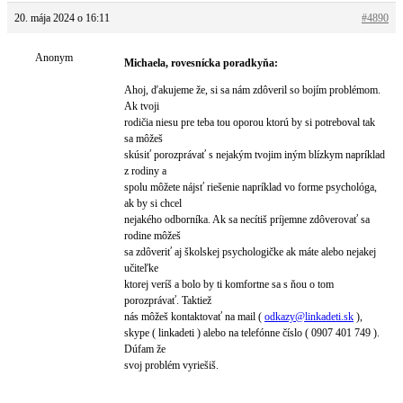
20. mája 2024 o 16:11
#4890
Anonym
Michaela, rovesnícka poradkyňa:
Ahoj, ďakujeme že, si sa nám zdôveril so bojím problémom.
Ak tvoji
rodičia niesu pre teba tou oporou ktorú by si potreboval tak
sa môžeš
skúsiť porozprávať s nejakým tvojim iným blízkym napríklad
z rodiny a
spolu môžete nájsť riešenie napríklad vo forme psychológa,
ak by si chcel
nejakého odborníka. Ak sa necítiš príjemne zdôverovať sa
rodine môžeš
sa zdôveriť aj školskej psychologičke ak máte alebo nejakej
učiteľke
ktorej veríš a bolo by ti komfortne sa s ňou o tom
porozprávať. Taktiež
nás môžeš kontaktovať na mail (
odkazy@
linkadeti.sk
),
skype ( linkadeti ) alebo na telefónne číslo ( 0907 401 749 ).
Dúfam že
svoj problém vyriešiš.