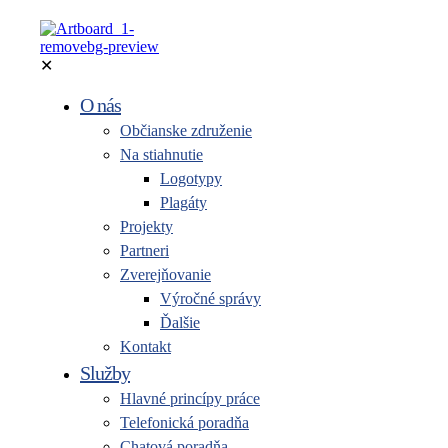
✕
O nás
Občianske združenie
Na stiahnutie
Logotypy
Plagáty
Projekty
Partneri
Zverejňovanie
Výročné správy
Ďalšie
Kontakt
Služby
Hlavné princípy práce
Telefonická poradňa
Chatová poradňa