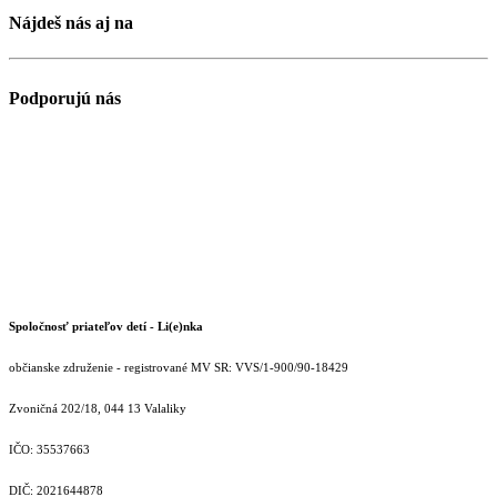
Nájdeš nás aj na
Podporujú nás
Spoločnosť priateľov detí - Li(e)nka
občianske združenie - registrované MV SR: VVS/1-900/90-18429
Zvoničná 202/18, 044 13 Valaliky
IČO: 35537663
DIČ: 2021644878