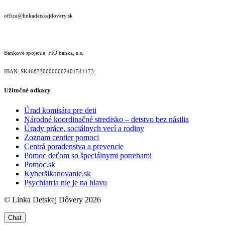
office@linkadetskejdovery.sk
Bankové spojenie: FIO banka, a.s.
IBAN: SK46833000000­02401541173
Užitočné odkazy
Úrad komisára pre deti
Národné koordinačné stredisko – detstvo bez násilia
Úrady práce, sociálnych vecí a rodiny
Zoznam centier pomoci
Centrá poradenstva a prevencie
Pomoc deťom so špeciálnymi potrebami
Pomoc.sk
Kyberšikanovanie.sk
Psychiatria nie je na hlavu
© Linka Detskej Dôvery 2026