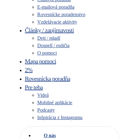
E-mailová poradňa
Rovesnícke poradenstvo
Vzdelávacie aktivity
Články / zaujímavosti
Deti / mladí
Dospelí / rodičia
O pomoci
Mapa pomoci
2%
Rovesnícka poradňa
Pre teba
Videá
Mobilné aplikácie
Podcasty
Inšpirácia z Instagramu
O nás