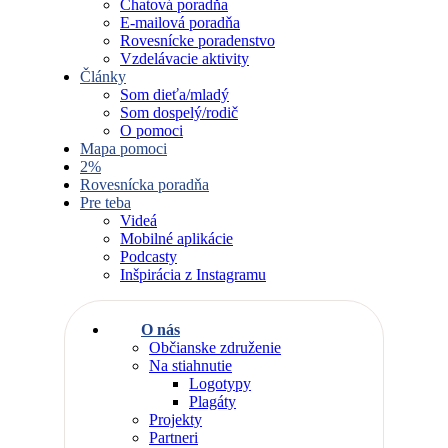
Chatová poradňa
E-mailová poradňa
Rovesnícke poradenstvo
Vzdelávacie aktivity
Články
Som dieťa/mladý
Som dospelý/rodič
O pomoci
Mapa pomoci
2%
Rovesnícka poradňa
Pre teba
Videá
Mobilné aplikácie
Podcasty
Inšpirácia z Instagramu
O nás
Občianske združenie
Na stiahnutie
Logotypy
Plagáty
Projekty
Partneri