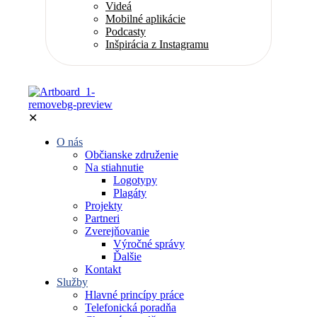
Videá
Mobilné aplikácie
Podcasty
Inšpirácia z Instagramu
✕
O nás
Občianske združenie
Na stiahnutie
Logotypy
Plagáty
Projekty
Partneri
Zverejňovanie
Výročné správy
Ďalšie
Kontakt
Služby
Hlavné princípy práce
Telefonická poradňa