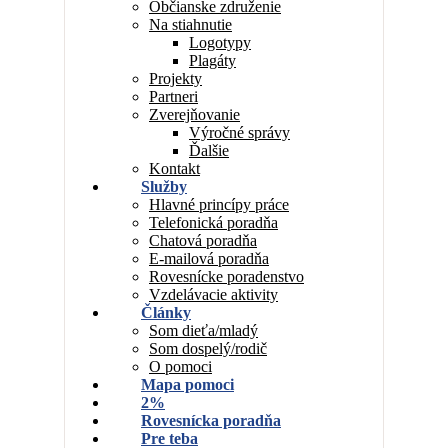
Občianske združenie
Na stiahnutie
Logotypy
Plagáty
Projekty
Partneri
Zverejňovanie
Výročné správy
Ďalšie
Kontakt
Služby
Hlavné princípy práce
Telefonická poradňa
Chatová poradňa
E-mailová poradňa
Rovesnícke poradenstvo
Vzdelávacie aktivity
Články
Som dieťa/mladý
Som dospelý/rodič
O pomoci
Mapa pomoci
2%
Rovesnícka poradňa
Pre teba