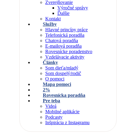
Zverejňovanie
Výročné správy
Ďalšie
Kontakt
Služby
Hlavné princípy práce
Telefonická poradňa
Chatová poradňa
E-mailová poradňa
Rovesnícke poradenstvo
Vzdelávacie aktivity
Články
Som dieťa/mladý
Som dospelý/rodič
O pomoci
Mapa pomoci
2%
Rovesnícka poradňa
Pre teba
Videá
Mobilné aplikácie
Podcasty
Inšpirácia z Instagramu