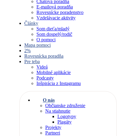
Chatová poradňa
E-mailová poradňa
Rovesnícke poradenstvo
Vzdelávacie aktivity
Články
Som dieťa/mladý
Som dospelý/rodič
O pomoci
Mapa pomoci
2%
Rovesnícka poradňa
Pre teba
Videá
Mobilné aplikácie
Podcasty
Inšpirácia z Instagramu
O nás
Občianske združenie
Na stiahnutie
Logotypy
Plagáty
Projekty
Partneri