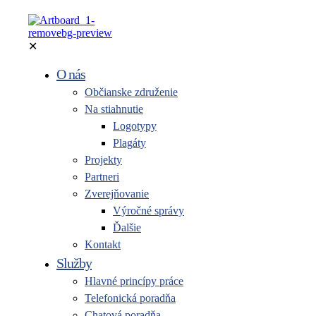
✕
O nás
Občianske združenie
Na stiahnutie
Logotypy
Plagáty
Projekty
Partneri
Zverejňovanie
Výročné správy
Ďalšie
Kontakt
Služby
Hlavné princípy práce
Telefonická poradňa
Chatová poradňa