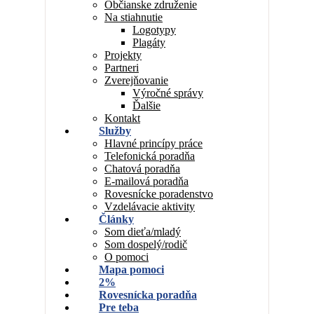
Občianske združenie
Na stiahnutie
Logotypy
Plagáty
Projekty
Partneri
Zverejňovanie
Výročné správy
Ďalšie
Kontakt
Služby
Hlavné princípy práce
Telefonická poradňa
Chatová poradňa
E-mailová poradňa
Rovesnícke poradenstvo
Vzdelávacie aktivity
Články
Som dieťa/mladý
Som dospelý/rodič
O pomoci
Mapa pomoci
2%
Rovesnícka poradňa
Pre teba