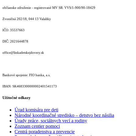
občianske združenie - registrované MV SR: VVS/1-900/90-18429
Zvoničná 202/18, 044 13 Valaliky
IČO: 35537663
DIČ: 2021644878
office@linkadetskejdovery.sk
Bankové spojenie: FIO banka, a.s.
IBAN: SK46833000000­02401541173
Užitočné odkazy
Úrad komisára pre deti
Národné koordinačné stredisko – detstvo bez násilia
Úrady práce, sociálnych vecí a rodiny
Zoznam centier pomoci
Centrá poradenstva a prevencie