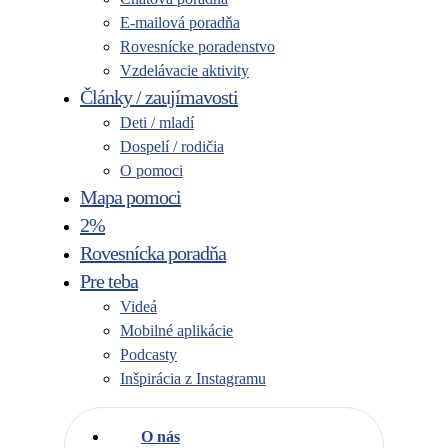
E-mailová poradňa
Rovesnícke poradenstvo
Vzdelávacie aktivity
Články / zaujímavosti
Deti / mladí
Dospelí / rodičia
O pomoci
Mapa pomoci
2%
Rovesnícka poradňa
Pre teba
Videá
Mobilné aplikácie
Podcasty
Inšpirácia z Instagramu
O nás