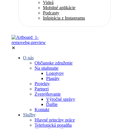
Videá
Mobilné aplikácie
Podcasty
Inšpirácia z Instagramu
✕
O nás
Občianske združenie
Na stiahnutie
Logotypy
Plagáty
Projekty
Partneri
Zverejňovanie
Výročné správy
Ďalšie
Kontakt
Služby
Hlavné princípy práce
Telefonická poradňa