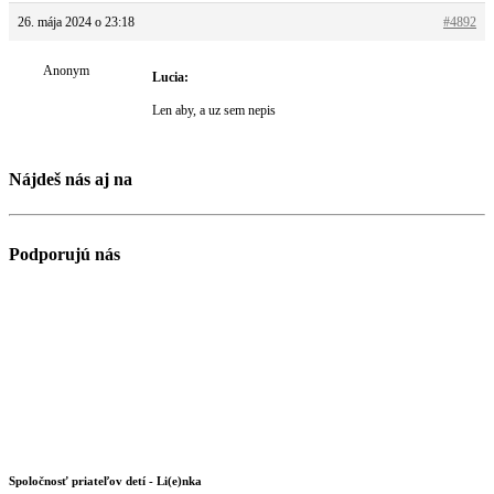
26. mája 2024 o 23:18
#4892
Anonym
Lucia:
Len aby, a uz sem nepis
Nájdeš nás aj na
Podporujú nás
Spoločnosť priateľov detí - Li(e)nka