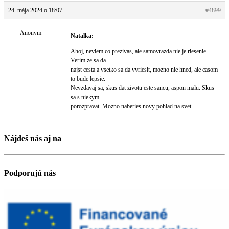
24. mája 2024 o 18:07
#4899
Anonym
Natalka:
Ahoj, neviem co prezivas, ale samovrazda nie je riesenie.
Verim ze sa da
najst cesta a vsetko sa da vyriesit, mozno nie hned, ale casom
to bude lepsie.
Nevzdavaj sa, skus dat zivotu este sancu, aspon malu. Skus
sa s niekym
porozpravat. Mozno naberies novy pohlad na svet.
Nájdeš nás aj na
Podporujú nás