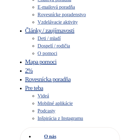
E-mailová poradňa
Rovesnícke poradenstvo
Vzdelávacie aktivity
Články / zaujímavosti
Deti / mladí
Dospelí / rodičia
O pomoci
Mapa pomoci
2%
Rovesnícka poradňa
Pre teba
Videá
Mobilné aplikácie
Podcasty
Inšpirácia z Instagramu
O nás