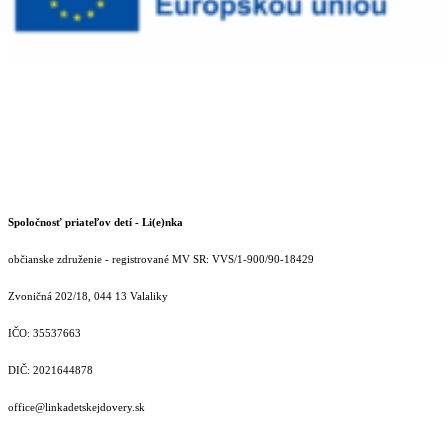
Spoločnosť priateľov detí - Li(e)nka
občianske združenie - registrované MV SR: VVS/1-900/90-18429
Zvoničná 202/18, 044 13 Valaliky
IČO: 35537663
DIČ: 2021644878
office@linkadetskejdovery.sk