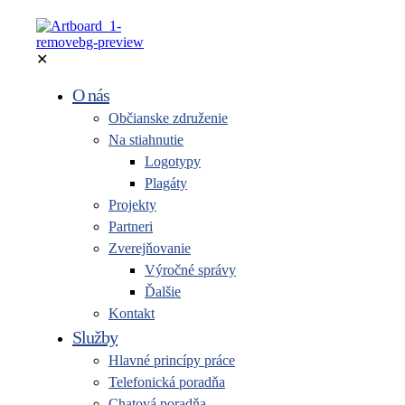
✕
O nás
Občianske združenie
Na stiahnutie
Logotypy
Plagáty
Projekty
Partneri
Zverejňovanie
Výročné správy
Ďalšie
Kontakt
Služby
Hlavné princípy práce
Telefonická poradňa
Chatová poradňa