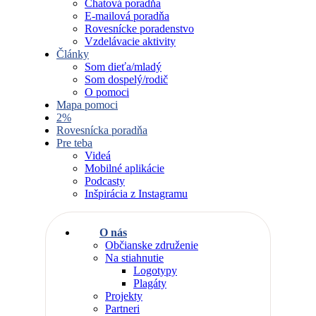
Chatová poradňa
E-mailová poradňa
Rovesnícke poradenstvo
Vzdelávacie aktivity
Články
Som dieťa/mladý
Som dospelý/rodič
O pomoci
Mapa pomoci
2%
Rovesnícka poradňa
Pre teba
Videá
Mobilné aplikácie
Podcasty
Inšpirácia z Instagramu
O nás
Občianske združenie
Na stiahnutie
Logotypy
Plagáty
Projekty
Partneri