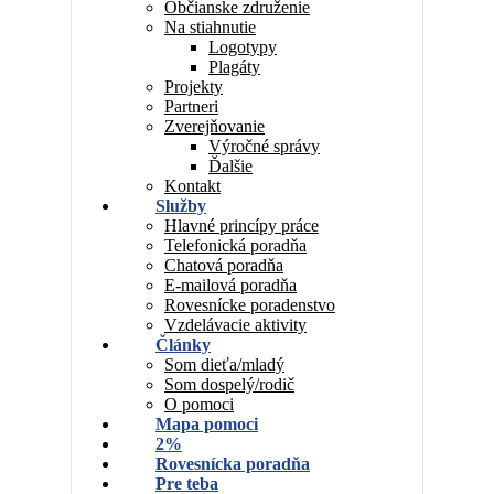
Občianske združenie
Na stiahnutie
Logotypy
Plagáty
Projekty
Partneri
Zverejňovanie
Výročné správy
Ďalšie
Kontakt
Služby
Hlavné princípy práce
Telefonická poradňa
Chatová poradňa
E-mailová poradňa
Rovesnícke poradenstvo
Vzdelávacie aktivity
Články
Som dieťa/mladý
Som dospelý/rodič
O pomoci
Mapa pomoci
2%
Rovesnícka poradňa
Pre teba