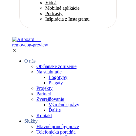
Videá
Mobilné aplikácie
Podcasty
Inšpirácia z Instagramu
✕
O nás
Občianske združenie
Na stiahnutie
Logotypy
Plagáty
Projekty
Partneri
Zverejňovanie
Výročné správy
Ďalšie
Kontakt
Služby
Hlavné princípy práce
Telefonická poradňa