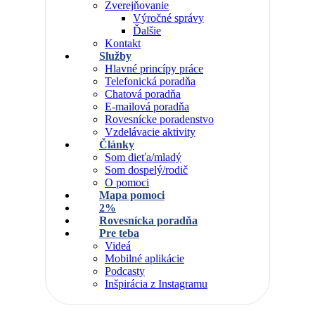
Zverejňovanie
Výročné správy
Ďalšie
Kontakt
Služby
Hlavné princípy práce
Telefonická poradňa
Chatová poradňa
E-mailová poradňa
Rovesnícke poradenstvo
Vzdelávacie aktivity
Články
Som dieťa/mladý
Som dospelý/rodič
O pomoci
Mapa pomoci
2%
Rovesnícka poradňa
Pre teba
Videá
Mobilné aplikácie
Podcasty
Inšpirácia z Instagramu