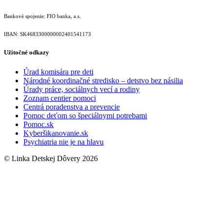
Bankové spojenie: FIO banka, a.s.
IBAN: SK46833000000­02401541173
Užitočné odkazy
Úrad komisára pre deti
Národné koordinačné stredisko – detstvo bez násilia
Úrady práce, sociálnych vecí a rodiny
Zoznam centier pomoci
Centrá poradenstva a prevencie
Pomoc deťom so špeciálnymi potrebami
Pomoc.sk
Kyberšikanovanie.sk
Psychiatria nie je na hlavu
© Linka Detskej Dôvery 2026