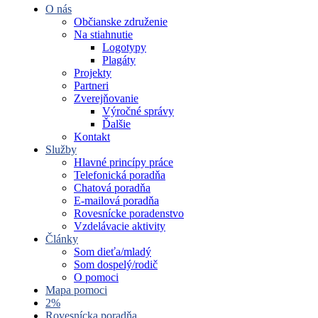
O nás
Občianske združenie
Na stiahnutie
Logotypy
Plagáty
Projekty
Partneri
Zverejňovanie
Výročné správy
Ďalšie
Kontakt
Služby
Hlavné princípy práce
Telefonická poradňa
Chatová poradňa
E-mailová poradňa
Rovesnícke poradenstvo
Vzdelávacie aktivity
Články
Som dieťa/mladý
Som dospelý/rodič
O pomoci
Mapa pomoci
2%
Rovesnícka poradňa