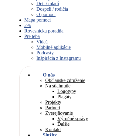
Deti / mladí
Dospelí / rodičia
O pomoci
Mapa pomoci
2%
Rovesnícka poradňa
Pre teba
Videá
Mobilné aplikácie
Podcasty
Inšpirácia z Instagramu
O nás
Občianske združenie
Na stiahnutie
Logotypy
Plagáty
Projekty
Partneri
Zverejňovanie
Výročné správy
Ďalšie
Kontakt
Služby