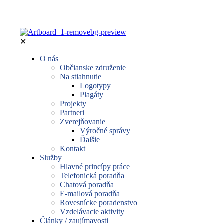
✕
O nás
Občianske združenie
Na stiahnutie
Logotypy
Plagáty
Projekty
Partneri
Zverejňovanie
Výročné správy
Ďalšie
Kontakt
Služby
Hlavné princípy práce
Telefonická poradňa
Chatová poradňa
E-mailová poradňa
Rovesnícke poradenstvo
Vzdelávacie aktivity
Články / zaujímavosti