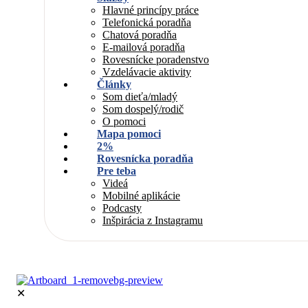
Hlavné princípy práce
Telefonická poradňa
Chatová poradňa
E-mailová poradňa
Rovesnícke poradenstvo
Vzdelávacie aktivity
Články
Som dieťa/mladý
Som dospelý/rodič
O pomoci
Mapa pomoci
2%
Rovesnícka poradňa
Pre teba
Videá
Mobilné aplikácie
Podcasty
Inšpirácia z Instagramu
✕