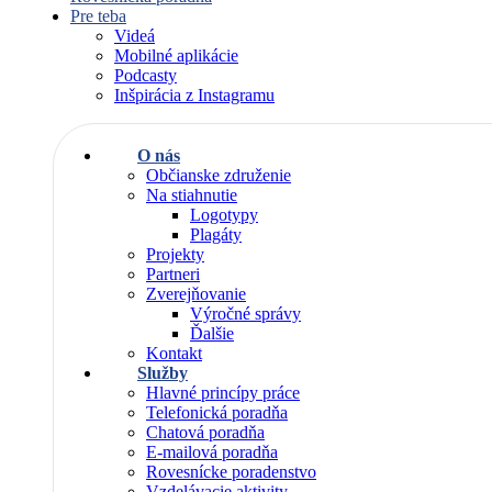
Pre teba
Videá
Mobilné aplikácie
Podcasty
Inšpirácia z Instagramu
O nás
Občianske združenie
Na stiahnutie
Logotypy
Plagáty
Projekty
Partneri
Zverejňovanie
Výročné správy
Ďalšie
Kontakt
Služby
Hlavné princípy práce
Telefonická poradňa
Chatová poradňa
E-mailová poradňa
Rovesnícke poradenstvo
Vzdelávacie aktivity