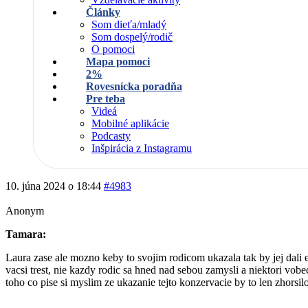
Články
Som dieťa/mladý
Som dospelý/rodič
O pomoci
Mapa pomoci
2%
Rovesnícka poradňa
Pre teba
Videá
Mobilné aplikácie
Podcasty
Inšpirácia z Instagramu
10. júna 2024 o 18:44
#4983
Anonym
Tamara:
Laura zase ale mozno keby to svojim rodicom ukazala tak by jej dali e
vacsi trest, nie kazdy rodic sa hned nad sebou zamysli a niektori vobe
toho co pise si myslim ze ukazanie tejto konzervacie by to len zhorsil