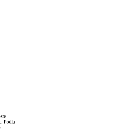
ste
c. Podla
o