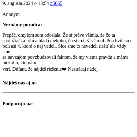
9. augusta 2024 o 18:54
#5055
Anonym
Neznámy poradca:
Prepáč, omylom som odoslala. Že si práve všimla, že čo tá
spolužiačka robí a hladá niekoho, čo si to tiež všimol. Po chvíli sme
boli asi 4, ktoré o nej vedeli. Síce sme to nevedeli riešiť ale vždy
sme
sa navzajom povzbudzovali faktom, že my vieme pravdu a máme
niekoho, kto nám
verí. Dúfam, že nájdeš riešenie❤️ Nestrácaj nádej.
Nájdeš nás aj na
Podporujú nás