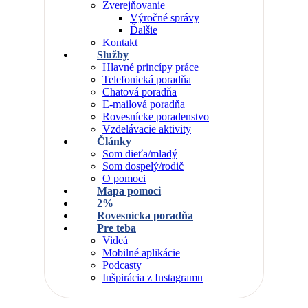
Zverejňovanie
Výročné správy
Ďalšie
Kontakt
Služby
Hlavné princípy práce
Telefonická poradňa
Chatová poradňa
E-mailová poradňa
Rovesnícke poradenstvo
Vzdelávacie aktivity
Články
Som dieťa/mladý
Som dospelý/rodič
O pomoci
Mapa pomoci
2%
Rovesnícka poradňa
Pre teba
Videá
Mobilné aplikácie
Podcasty
Inšpirácia z Instagramu