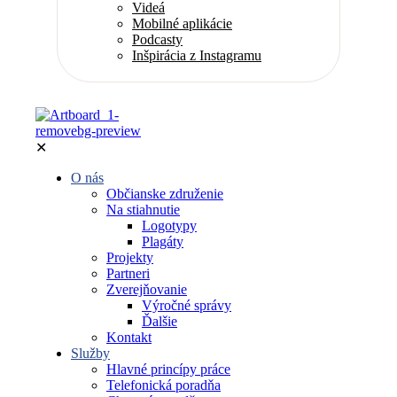
Videá
Mobilné aplikácie
Podcasty
Inšpirácia z Instagramu
✕
O nás
Občianske združenie
Na stiahnutie
Logotypy
Plagáty
Projekty
Partneri
Zverejňovanie
Výročné správy
Ďalšie
Kontakt
Služby
Hlavné princípy práce
Telefonická poradňa