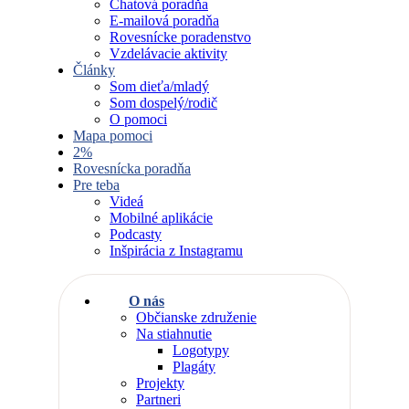
Chatová poradňa
E-mailová poradňa
Rovesnícke poradenstvo
Vzdelávacie aktivity
Články
Som dieťa/mladý
Som dospelý/rodič
O pomoci
Mapa pomoci
2%
Rovesnícka poradňa
Pre teba
Videá
Mobilné aplikácie
Podcasty
Inšpirácia z Instagramu
O nás
Občianske združenie
Na stiahnutie
Logotypy
Plagáty
Projekty
Partneri