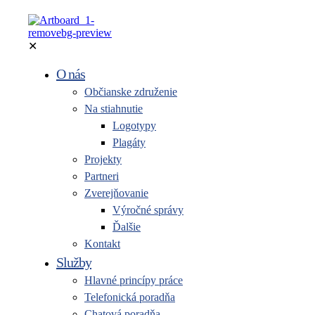
✕
O nás
Občianske združenie
Na stiahnutie
Logotypy
Plagáty
Projekty
Partneri
Zverejňovanie
Výročné správy
Ďalšie
Kontakt
Služby
Hlavné princípy práce
Telefonická poradňa
Chatová poradňa