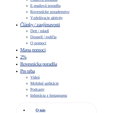
E-mailová poradňa
Rovesnícke poradenstvo
Vzdelávacie aktivity
Články / zaujímavosti
Deti / mladí
Dospelí / rodičia
O pomoci
Mapa pomoci
2%
Rovesnícka poradňa
Pre teba
Videá
Mobilné aplikácie
Podcasty
Inšpirácia z Instagramu
O nás