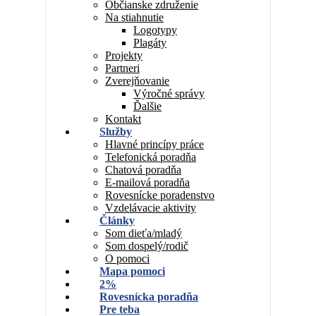
Občianske združenie
Na stiahnutie
Logotypy
Plagáty
Projekty
Partneri
Zverejňovanie
Výročné správy
Ďalšie
Kontakt
Služby
Hlavné princípy práce
Telefonická poradňa
Chatová poradňa
E-mailová poradňa
Rovesnícke poradenstvo
Vzdelávacie aktivity
Články
Som dieťa/mladý
Som dospelý/rodič
O pomoci
Mapa pomoci
2%
Rovesnícka poradňa
Pre teba