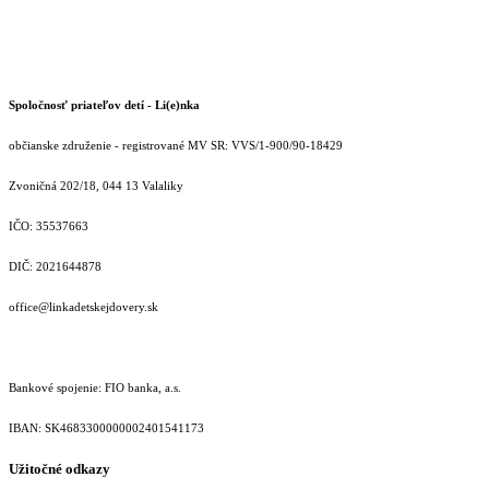
Spoločnosť priateľov detí - Li(e)nka
občianske združenie - registrované MV SR: VVS/1-900/90-18429
Zvoničná 202/18, 044 13 Valaliky
IČO: 35537663
DIČ: 2021644878
office@linkadetskejdovery.sk
Bankové spojenie: FIO banka, a.s.
IBAN: SK46833000000­02401541173
Užitočné odkazy