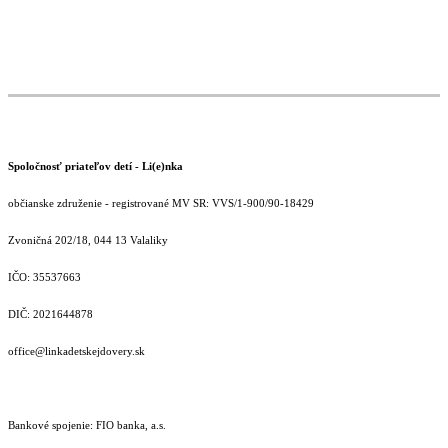
Spoločnosť priateľov detí - Li(e)nka
občianske združenie - registrované MV SR: VVS/1-900/90-18429
Zvoničná 202/18, 044 13 Valaliky
IČO: 35537663
DIČ: 2021644878
office@linkadetskejdovery.sk
Bankové spojenie: FIO banka, a.s.