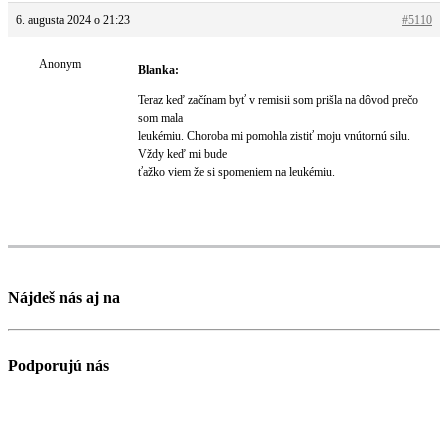
6. augusta 2024 o 21:23
#5110
Anonym
Blanka:
Teraz keď začínam byť v remisii som prišla na dôvod prečo
som mala
leukémiu. Choroba mi pomohla zistiť moju vnútornú silu.
Vždy keď mi bude
ťažko viem že si spomeniem na leukémiu.
Nájdeš nás aj na
Podporujú nás