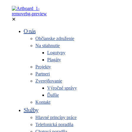
✕
O nás
Občianske združenie
Na stiahnutie
Logotypy
Plagáty
Projekty
Partneri
Zverejňovanie
Výročné správy
Ďalšie
Kontakt
Služby
Hlavné princípy práce
Telefonická poradňa
Chatová poradňa