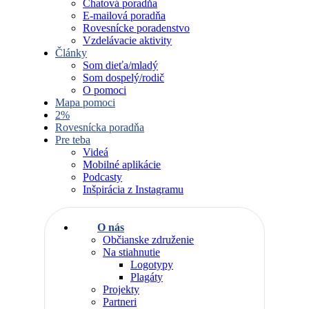
Chatová poradňa
E-mailová poradňa
Rovesnícke poradenstvo
Vzdelávacie aktivity
Články
Som dieťa/mladý
Som dospelý/rodič
O pomoci
Mapa pomoci
2%
Rovesnícka poradňa
Pre teba
Videá
Mobilné aplikácie
Podcasty
Inšpirácia z Instagramu
O nás
Občianske združenie
Na stiahnutie
Logotypy
Plagáty
Projekty
Partneri