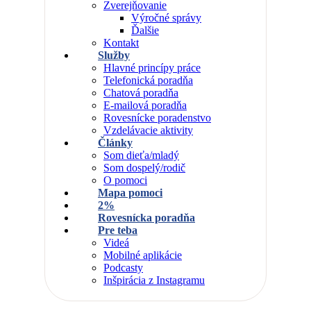
Zverejňovanie
Výročné správy
Ďalšie
Kontakt
Služby
Hlavné princípy práce
Telefonická poradňa
Chatová poradňa
E-mailová poradňa
Rovesnícke poradenstvo
Vzdelávacie aktivity
Články
Som dieťa/mladý
Som dospelý/rodič
O pomoci
Mapa pomoci
2%
Rovesnícka poradňa
Pre teba
Videá
Mobilné aplikácie
Podcasty
Inšpirácia z Instagramu