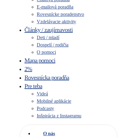
E-mailová poradňa
Rovesnícke poradenstvo
Vzdelávacie aktivity
Články / zaujímavosti
Deti / mladí
Dospelí / rodičia
O pomoci
Mapa pomoci
2%
Rovesnícka poradňa
Pre teba
Videá
Mobilné aplikácie
Podcasty
Inšpirácia z Instagramu
O nás