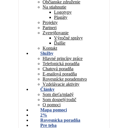
Občianske združenie
Na stiahnutie
Logotypy
Plagáty
Projekty
Partneri
Zverejňovanie
Výročné správy
Ďalšie
Kontakt
Služby
Hlavné princípy práce
Telefonická poradňa
Chatová poradňa
E-mailová poradňa
Rovesnícke poradenstvo
Vzdelávacie aktivity
Články
Som dieťa/mladý
Som dospelý/rodič
O pomoci
Mapa pomoci
2%
Rovesnícka poradňa
Pre teba