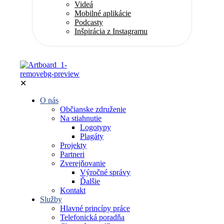
Videá
Mobilné aplikácie
Podcasty
Inšpirácia z Instagramu
✕
O nás
Občianske združenie
Na stiahnutie
Logotypy
Plagáty
Projekty
Partneri
Zverejňovanie
Výročné správy
Ďalšie
Kontakt
Služby
Hlavné princípy práce
Telefonická poradňa