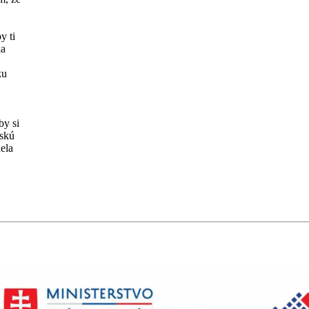
y ti
la
ku
by si
lskú
dela