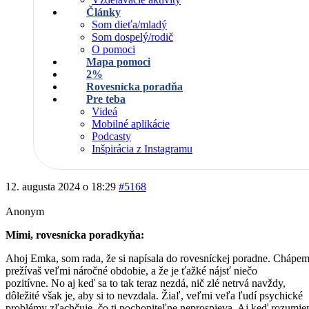
Články
Som dieťa/mladý
Som dospelý/rodič
O pomoci
Mapa pomoci
2%
Rovesnícka poradňa
Pre teba
Videá
Mobilné aplikácie
Podcasty
Inšpirácia z Instagramu
12. augusta 2024 o 18:29
#5168
Anonym
Mimi, rovesnícka poradkyňa:
Ahoj Emka, som rada, že si napísala do rovesníckej poradne. Chápem
prežívaš veľmi náročné obdobie, a že je ťažké nájsť niečo
pozitívne. No aj keď sa to tak teraz nezdá, nič zlé netrvá navždy,
dôležité však je, aby si to nevzdala. Žiaľ, veľmi veľa ľudí psychické
problémy zľachčuje, čo ti pochopiteľne neprospieva. Aj keď rozumie