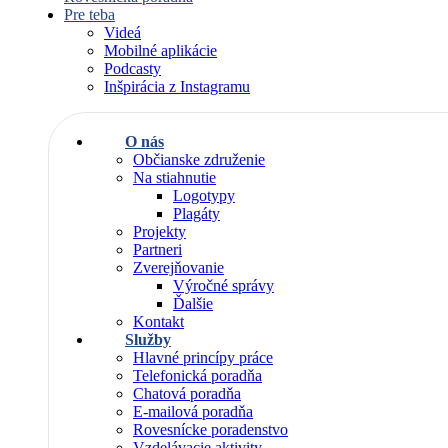
Pre teba
Videá
Mobilné aplikácie
Podcasty
Inšpirácia z Instagramu
O nás
Občianske združenie
Na stiahnutie
Logotypy
Plagáty
Projekty
Partneri
Zverejňovanie
Výročné správy
Ďalšie
Kontakt
Služby
Hlavné princípy práce
Telefonická poradňa
Chatová poradňa
E-mailová poradňa
Rovesnícke poradenstvo
Vzdelávacie aktivity