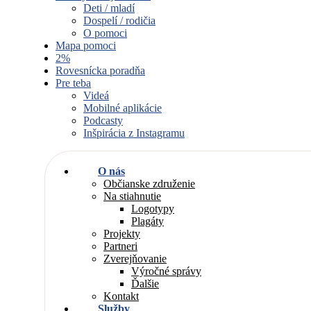
Deti / mladí
Dospelí / rodičia
O pomoci
Mapa pomoci
2%
Rovesnícka poradňa
Pre teba
Videá
Mobilné aplikácie
Podcasty
Inšpirácia z Instagramu
O nás
Občianske združenie
Na stiahnutie
Logotypy
Plagáty
Projekty
Partneri
Zverejňovanie
Výročné správy
Ďalšie
Kontakt
Služby