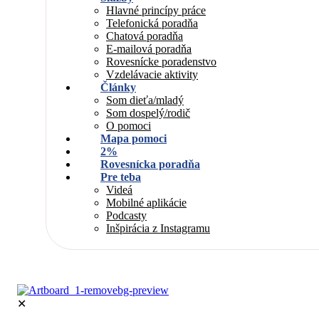
Hlavné princípy práce
Telefonická poradňa
Chatová poradňa
E-mailová poradňa
Rovesnícke poradenstvo
Vzdelávacie aktivity
Články
Som dieťa/mladý
Som dospelý/rodič
O pomoci
Mapa pomoci
2%
Rovesnícka poradňa
Pre teba
Videá
Mobilné aplikácie
Podcasty
Inšpirácia z Instagramu
✕