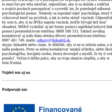
to musí byt pre teba náročné, odporúčam, aby si sa skúsila s rodičmi
o tvojich pocitoch porozprávať a vysvetliť im, že potrebuješ odbornú
psychologickú pomoc. Niekedy sa nepodarí nájsť psychológa, ktorý b
vyhovoval hneď na prvýkrát, a tak to treba skúsiť viackrát. Odporúča
by som ti, aby si na IPčko napisla viackrát, keďže bývajú tiež dosť
obsadení. Môžeš vyskúšať aj iné formy pomocí napríklad krízovú lin
pomocí prostredníctvom telefónu: 0800 500 333. Tak­tiež neváhaj
kontaktovať aj našu linku detskej dôvery prostedníctvom telefónu:
0907 401 749, mailu:
odkazy@
linkadeti.sk
,
skypu: linkadeti alebo chatu. Je dôležité, aby si na to nebola sama, a a
našla podporu. Preto sa neboj kontaktovať nejakú učitelku, alebo ško
psychologičku, hocijakú osobu, ktorej doveruješ a myslíš, že by ti ve
pomôcť. Veľmi ti držím palce, aby sa tvoja situáciu zlepšila, a aby si
bola šťastná.
Nájdeš nás aj na
Podporujú nás