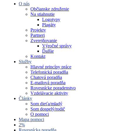
O nás
Občianske združenie
Na stiahnutie
Logotypy
Plagáty
Projekty
Partneri
Zverejňovanie
Výročné správy
Ďalšie
Kontakt
Služby
Hlavné princípy práce
Telefonická poradňa
Chatová poradňa
E-mailová poradňa
Rovesnícke poradenstvo
Vzdelávacie aktivity
Články
Som dieťa/mladý
Som dospelý/rodič
O pomoci
Mapa pomoci
2%
Rovesnícka poradňa