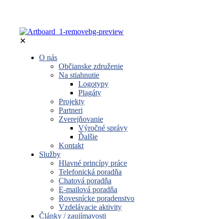
✕
O nás
Občianske združenie
Na stiahnutie
Logotypy
Plagáty
Projekty
Partneri
Zverejňovanie
Výročné správy
Ďalšie
Kontakt
Služby
Hlavné princípy práce
Telefonická poradňa
Chatová poradňa
E-mailová poradňa
Rovesnícke poradenstvo
Vzdelávacie aktivity
Články / zaujímavosti