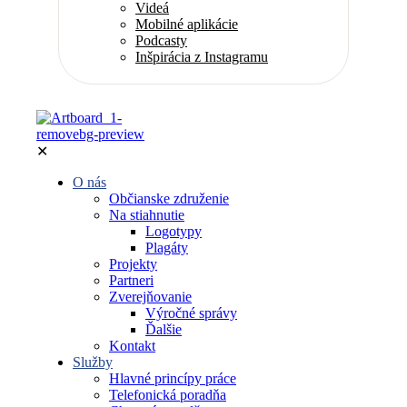
Videá
Mobilné aplikácie
Podcasty
Inšpirácia z Instagramu
✕
O nás
Občianske združenie
Na stiahnutie
Logotypy
Plagáty
Projekty
Partneri
Zverejňovanie
Výročné správy
Ďalšie
Kontakt
Služby
Hlavné princípy práce
Telefonická poradňa