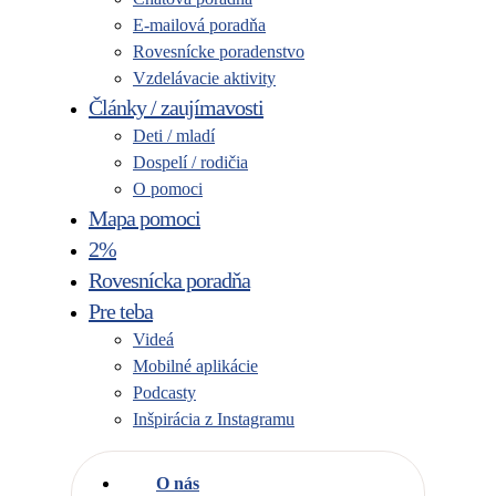
E-mailová poradňa
Rovesnícke poradenstvo
Vzdelávacie aktivity
Články / zaujímavosti
Deti / mladí
Dospelí / rodičia
O pomoci
Mapa pomoci
2%
Rovesnícka poradňa
Pre teba
Videá
Mobilné aplikácie
Podcasty
Inšpirácia z Instagramu
O nás