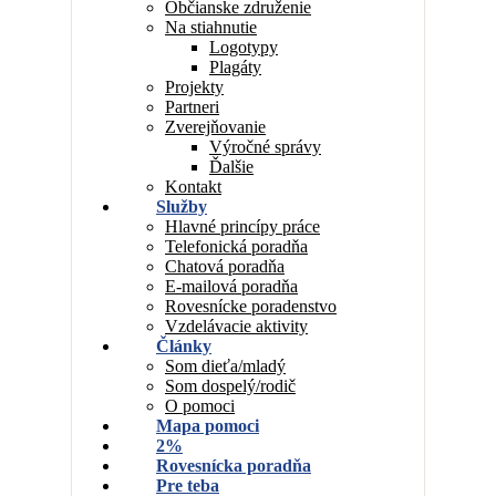
Občianske združenie
Na stiahnutie
Logotypy
Plagáty
Projekty
Partneri
Zverejňovanie
Výročné správy
Ďalšie
Kontakt
Služby
Hlavné princípy práce
Telefonická poradňa
Chatová poradňa
E-mailová poradňa
Rovesnícke poradenstvo
Vzdelávacie aktivity
Články
Som dieťa/mladý
Som dospelý/rodič
O pomoci
Mapa pomoci
2%
Rovesnícka poradňa
Pre teba