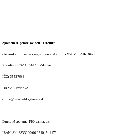
Spoločnosť priateľov detí - Li(e)nka
občianske združenie - registrované MV SR: VVS/1-900/90-18429
Zvoničná 202/18, 044 13 Valaliky
IČO: 35537663
DIČ: 2021644878
office@linkadetskejdovery.sk
Bankové spojenie: FIO banka, a.s.
IBAN: SK46833000000­02401541173