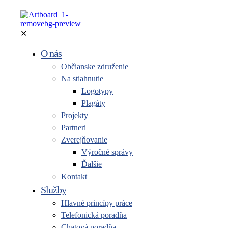
✕
O nás
Občianske združenie
Na stiahnutie
Logotypy
Plagáty
Projekty
Partneri
Zverejňovanie
Výročné správy
Ďalšie
Kontakt
Služby
Hlavné princípy práce
Telefonická poradňa
Chatová poradňa