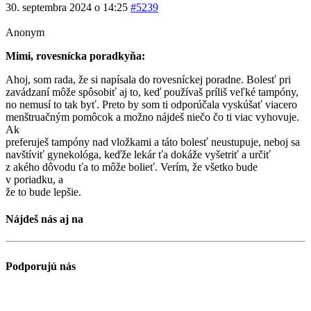
30. septembra 2024 o 14:25
#5239
Anonym
Mimi, rovesnícka poradkyňa:
Ahoj, som rada, že si napísala do rovesníckej poradne. Bolesť pri
zavádzaní môže spôsobiť aj to, keď používaš príliš veľké tampóny,
no nemusí to tak byť. Preto by som ti odporúčala vyskúšať viacero
menštruačným pomôcok a možno nájdeš niečo čo ti viac vyhovuje.
Ak
preferuješ tampóny nad vložkami a táto bolesť neustupuje, neboj sa
navštíviť gynekológa, keďže lekár ťa dokáže vyšetriť a určiť
z akého dôvodu ťa to môže bolieť. Verím, že všetko bude
v poriadku, a
že to bude lepšie.
Nájdeš nás aj na
Podporujú nás