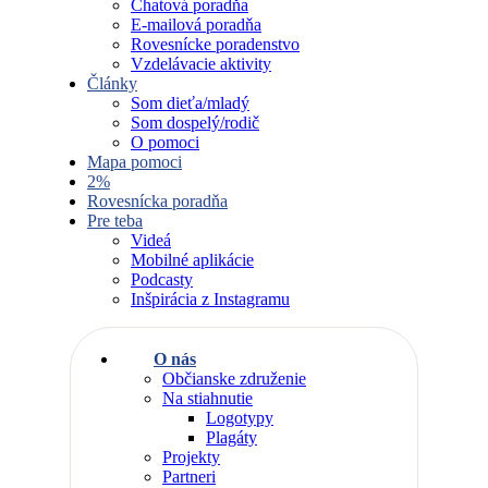
Chatová poradňa
E-mailová poradňa
Rovesnícke poradenstvo
Vzdelávacie aktivity
Články
Som dieťa/mladý
Som dospelý/rodič
O pomoci
Mapa pomoci
2%
Rovesnícka poradňa
Pre teba
Videá
Mobilné aplikácie
Podcasty
Inšpirácia z Instagramu
O nás
Občianske združenie
Na stiahnutie
Logotypy
Plagáty
Projekty
Partneri