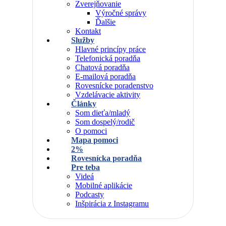
Zverejňovanie
Výročné správy
Ďalšie
Kontakt
Služby
Hlavné princípy práce
Telefonická poradňa
Chatová poradňa
E-mailová poradňa
Rovesnícke poradenstvo
Vzdelávacie aktivity
Články
Som dieťa/mladý
Som dospelý/rodič
O pomoci
Mapa pomoci
2%
Rovesnícka poradňa
Pre teba
Videá
Mobilné aplikácie
Podcasty
Inšpirácia z Instagramu