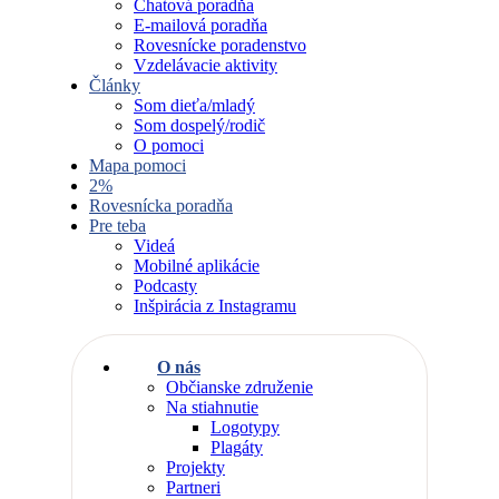
Chatová poradňa
E-mailová poradňa
Rovesnícke poradenstvo
Vzdelávacie aktivity
Články
Som dieťa/mladý
Som dospelý/rodič
O pomoci
Mapa pomoci
2%
Rovesnícka poradňa
Pre teba
Videá
Mobilné aplikácie
Podcasty
Inšpirácia z Instagramu
O nás
Občianske združenie
Na stiahnutie
Logotypy
Plagáty
Projekty
Partneri