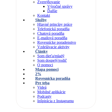
Zverejňovanie
Výročné správy
Ďalšie
Kontakt
Služby
Hlavné princípy práce
Telefonická poradňa
Chatová poradňa
E-mailová poradňa
Rovesnícke poradenstvo
Vzdelávacie aktivity
Články
Som dieťa/mladý
Som dospelý/rodič
O pomoci
Mapa pomoci
2%
Rovesnícka poradňa
Pre teba
Videá
Mobilné aplikácie
Podcasty
Inšpirácia z Instagramu