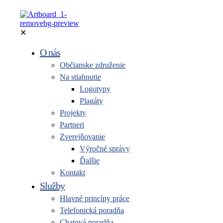
✕
O nás
Občianske združenie
Na stiahnutie
Logotypy
Plagáty
Projekty
Partneri
Zverejňovanie
Výročné správy
Ďalšie
Kontakt
Služby
Hlavné princípy práce
Telefonická poradňa
Chatová poradňa