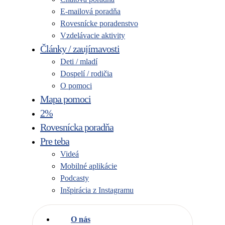
E-mailová poradňa
Rovesnícke poradenstvo
Vzdelávacie aktivity
Články / zaujímavosti
Deti / mladí
Dospelí / rodičia
O pomoci
Mapa pomoci
2%
Rovesnícka poradňa
Pre teba
Videá
Mobilné aplikácie
Podcasty
Inšpirácia z Instagramu
O nás