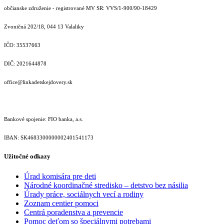
občianske združenie - registrované MV SR: VVS/1-900/90-18429
Zvoničná 202/18, 044 13 Valaliky
IČO: 35537663
DIČ: 2021644878
office@linkadetskejdovery.sk
Bankové spojenie: FIO banka, a.s.
IBAN: SK46833000000­02401541173
Užitočné odkazy
Úrad komisára pre deti
Národné koordinačné stredisko – detstvo bez násilia
Úrady práce, sociálnych vecí a rodiny
Zoznam centier pomoci
Centrá poradenstva a prevencie
Pomoc deťom so špeciálnymi potrebami