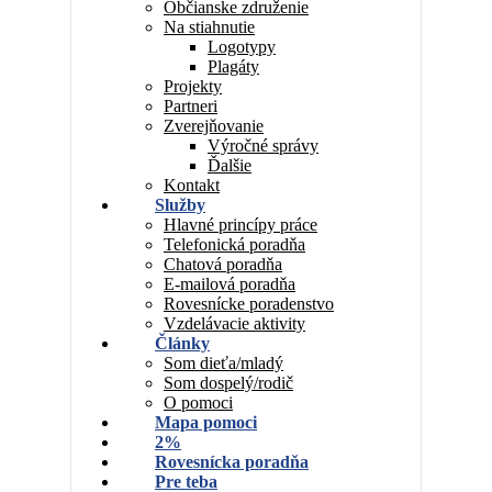
Občianske združenie
Na stiahnutie
Logotypy
Plagáty
Projekty
Partneri
Zverejňovanie
Výročné správy
Ďalšie
Kontakt
Služby
Hlavné princípy práce
Telefonická poradňa
Chatová poradňa
E-mailová poradňa
Rovesnícke poradenstvo
Vzdelávacie aktivity
Články
Som dieťa/mladý
Som dospelý/rodič
O pomoci
Mapa pomoci
2%
Rovesnícka poradňa
Pre teba