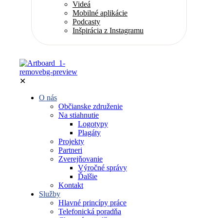
Videá
Mobilné aplikácie
Podcasty
Inšpirácia z Instagramu
✕
O nás
Občianske združenie
Na stiahnutie
Logotypy
Plagáty
Projekty
Partneri
Zverejňovanie
Výročné správy
Ďalšie
Kontakt
Služby
Hlavné princípy práce
Telefonická poradňa