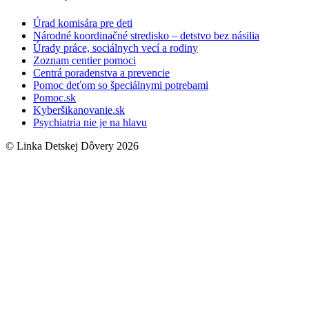
Úrad komisára pre deti
Národné koordinačné stredisko – detstvo bez násilia
Úrady práce, sociálnych vecí a rodiny
Zoznam centier pomoci
Centrá poradenstva a prevencie
Pomoc deťom so špeciálnymi potrebami
Pomoc.sk
Kyberšikanovanie.sk
Psychiatria nie je na hlavu
© Linka Detskej Dôvery 2026