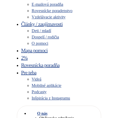
E-mailová poradňa
Rovesnícke poradenstvo
Vzdelávacie aktivity
Články / zaujímavosti
Deti / mladí
Dospelí / rodičia
O pomoci
Mapa pomoci
2%
Rovesnícka poradňa
Pre teba
Videá
Mobilné aplikácie
Podcasty
Inšpirácia z Instagramu
O nás