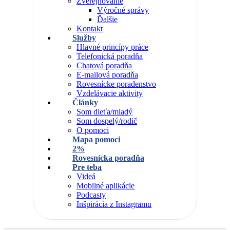
Zverejňovanie
Výročné správy
Ďalšie
Kontakt
Služby
Hlavné princípy práce
Telefonická poradňa
Chatová poradňa
E-mailová poradňa
Rovesnícke poradenstvo
Vzdelávacie aktivity
Články
Som dieťa/mladý
Som dospelý/rodič
O pomoci
Mapa pomoci
2%
Rovesnícka poradňa
Pre teba
Videá
Mobilné aplikácie
Podcasty
Inšpirácia z Instagramu