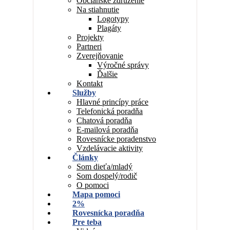
Občianske združenie
Na stiahnutie
Logotypy
Plagáty
Projekty
Partneri
Zverejňovanie
Výročné správy
Ďalšie
Kontakt
Služby
Hlavné princípy práce
Telefonická poradňa
Chatová poradňa
E-mailová poradňa
Rovesnícke poradenstvo
Vzdelávacie aktivity
Články
Som dieťa/mladý
Som dospelý/rodič
O pomoci
Mapa pomoci
2%
Rovesnícka poradňa
Pre teba