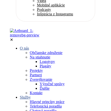
Videá
Mobilné aplikácie
Podcasty
Inšpirácia z Instagramu
✕
O nás
Občianske združenie
Na stiahnutie
Logotypy
Plagáty
Projekty
Partneri
Zverejňovanie
Výročné správy
Ďalšie
Kontakt
Služby
Hlavné princípy práce
Telefonická poradňa
Chatová poradňa