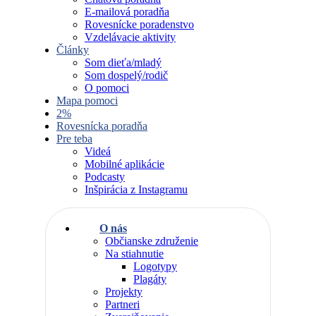
E-mailová poradňa
Rovesnícke poradenstvo
Vzdelávacie aktivity
Články
Som dieťa/mladý
Som dospelý/rodič
O pomoci
Mapa pomoci
2%
Rovesnícka poradňa
Pre teba
Videá
Mobilné aplikácie
Podcasty
Inšpirácia z Instagramu
O nás
Občianske združenie
Na stiahnutie
Logotypy
Plagáty
Projekty
Partneri