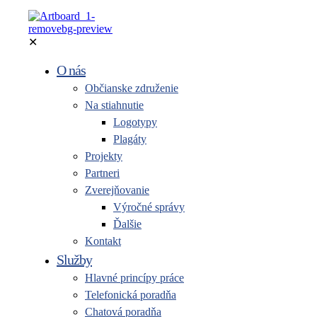
✕
O nás
Občianske združenie
Na stiahnutie
Logotypy
Plagáty
Projekty
Partneri
Zverejňovanie
Výročné správy
Ďalšie
Kontakt
Služby
Hlavné princípy práce
Telefonická poradňa
Chatová poradňa