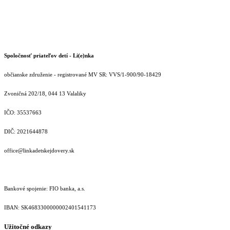
Spoločnosť priateľov detí - Li(e)nka
občianske združenie - registrované MV SR: VVS/1-900/90-18429
Zvoničná 202/18, 044 13 Valaliky
IČO: 35537663
DIČ: 2021644878
office@linkadetskejdovery.sk
Bankové spojenie: FIO banka, a.s.
IBAN: SK46833000000­02401541173
Užitočné odkazy