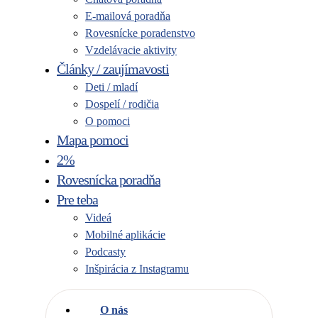
E-mailová poradňa
Rovesnícke poradenstvo
Vzdelávacie aktivity
Články / zaujímavosti
Deti / mladí
Dospelí / rodičia
O pomoci
Mapa pomoci
2%
Rovesnícka poradňa
Pre teba
Videá
Mobilné aplikácie
Podcasty
Inšpirácia z Instagramu
O nás