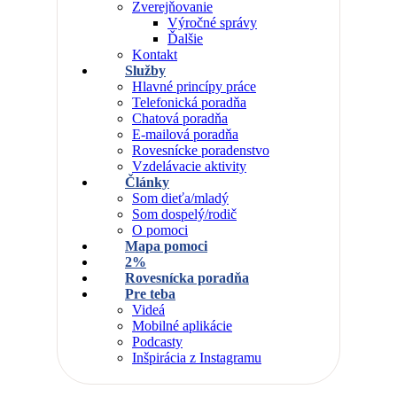
Zverejňovanie
Výročné správy
Ďalšie
Kontakt
Služby
Hlavné princípy práce
Telefonická poradňa
Chatová poradňa
E-mailová poradňa
Rovesnícke poradenstvo
Vzdelávacie aktivity
Články
Som dieťa/mladý
Som dospelý/rodič
O pomoci
Mapa pomoci
2%
Rovesnícka poradňa
Pre teba
Videá
Mobilné aplikácie
Podcasty
Inšpirácia z Instagramu