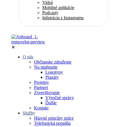
Videá
Mobilné aplikácie
Podcasty
Inšpirácia z Instagramu
✕
O nás
Občianske združenie
Na stiahnutie
Logotypy
Plagáty
Projekty
Partneri
Zverejňovanie
Výročné správy
Ďalšie
Kontakt
Služby
Hlavné princípy práce
Telefonická poradňa