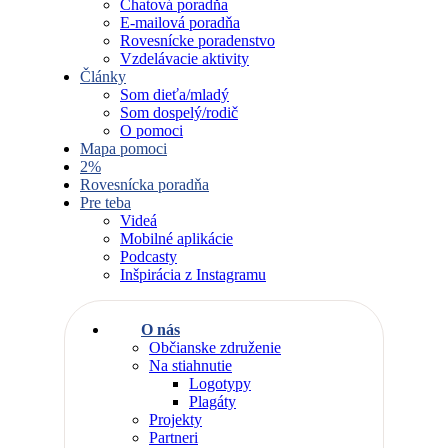
Chatová poradňa
E-mailová poradňa
Rovesnícke poradenstvo
Vzdelávacie aktivity
Články
Som dieťa/mladý
Som dospelý/rodič
O pomoci
Mapa pomoci
2%
Rovesnícka poradňa
Pre teba
Videá
Mobilné aplikácie
Podcasty
Inšpirácia z Instagramu
O nás
Občianske združenie
Na stiahnutie
Logotypy
Plagáty
Projekty
Partneri