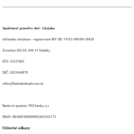
Spoločnosť priateľov detí - Li(e)nka
občianske združenie - registrované MV SR: VVS/1-900/90-18429
Zvoničná 202/18, 044 13 Valaliky
IČO: 35537663
DIČ: 2021644878
office@linkadetskejdovery.sk
Bankové spojenie: FIO banka, a.s.
IBAN: SK46833000000­02401541173
Užitočné odkazy