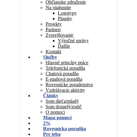
Občianske združenie
Na stiahnutie
Logotypy
Plagáty
Projekty
Partneri
Zverejňovanie
Výročné správy
Ďalšie
Kontakt
Služby
Hlavné princípy práce
Telefonická poradňa
Chatová poradňa
E-mailová poradňa
Rovesnícke poradenstvo
Vzdelávacie aktivity
Články
Som dieťa/mladý
Som dospelý/rodič
O pomoci
Mapa pomoci
2%
Rovesnícka poradňa
Pre teba