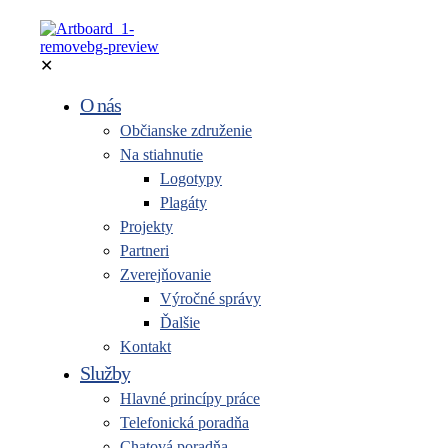
✕
O nás
Občianske združenie
Na stiahnutie
Logotypy
Plagáty
Projekty
Partneri
Zverejňovanie
Výročné správy
Ďalšie
Kontakt
Služby
Hlavné princípy práce
Telefonická poradňa
Chatová poradňa