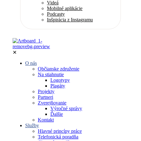
Videá
Mobilné aplikácie
Podcasty
Inšpirácia z Instagramu
✕
O nás
Občianske združenie
Na stiahnutie
Logotypy
Plagáty
Projekty
Partneri
Zverejňovanie
Výročné správy
Ďalšie
Kontakt
Služby
Hlavné princípy práce
Telefonická poradňa