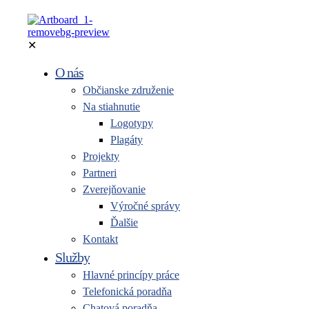
✕
O nás
Občianske združenie
Na stiahnutie
Logotypy
Plagáty
Projekty
Partneri
Zverejňovanie
Výročné správy
Ďalšie
Kontakt
Služby
Hlavné princípy práce
Telefonická poradňa
Chatová poradňa