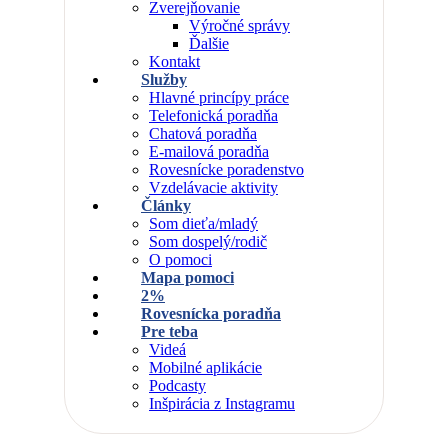
Zverejňovanie
Výročné správy
Ďalšie
Kontakt
Služby
Hlavné princípy práce
Telefonická poradňa
Chatová poradňa
E-mailová poradňa
Rovesnícke poradenstvo
Vzdelávacie aktivity
Články
Som dieťa/mladý
Som dospelý/rodič
O pomoci
Mapa pomoci
2%
Rovesnícka poradňa
Pre teba
Videá
Mobilné aplikácie
Podcasty
Inšpirácia z Instagramu