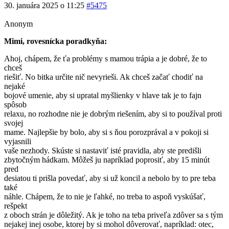
30. januára 2025 o 11:25
#5475
Anonym
Mimi, rovesnícka poradkyňa:
Ahoj, chápem, že ťa problémy s mamou trápia a je dobré, že to
chceš
riešiť. No bitka určite nič nevyrieši. Ak chceš začať chodiť na
nejaké
bojové umenie, aby si upratal myšlienky v hlave tak je to fajn
spôsob
relaxu, no rozhodne nie je dobrým riešením, aby si to používal proti
svojej
mame. Najlepšie by bolo, aby si s ňou porozprával a v pokoji si
vyjasnili
vaše nezhody. Skúste si nastaviť isté pravidla, aby ste predišli
zbytočným hádkam. Môžeš ju napríklad poprosiť, aby 15 minút
pred
desiatou ti prišla povedať, aby si už koncil a nebolo by to pre teba
také
náhle. Chápem, že to nie je ľahké, no treba to aspoň vyskúšať,
rešpekt
z oboch strán je dôležitý. Ak je toho na teba priveľa zdôver sa s tým
nejakej inej osobe, ktorej by si mohol dôverovať, napríklad: otec,