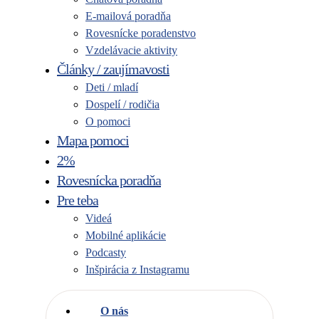
E-mailová poradňa
Rovesnícke poradenstvo
Vzdelávacie aktivity
Články / zaujímavosti
Deti / mladí
Dospelí / rodičia
O pomoci
Mapa pomoci
2%
Rovesnícka poradňa
Pre teba
Videá
Mobilné aplikácie
Podcasty
Inšpirácia z Instagramu
O nás