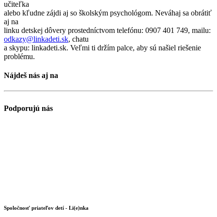
učiteľka
alebo kľudne zájdi aj so školským psychológom. Neváhaj sa obrátiť
aj na
linku detskej dôvery prostedníctvom telefónu: 0907 401 749, mailu:
odkazy@
linkadeti.sk
, chatu
a skypu: linkadeti.sk. Veľmi ti držím palce, aby sú našiel riešenie
problému.
Nájdeš nás aj na
Podporujú nás
Spoločnosť priateľov detí - Li(e)nka