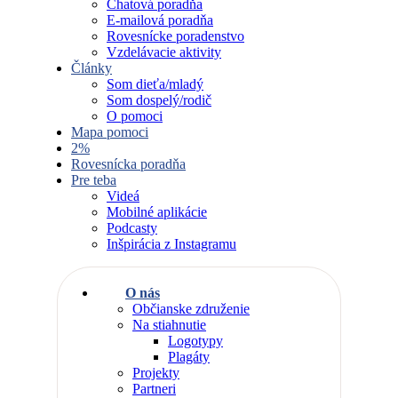
Chatová poradňa
E-mailová poradňa
Rovesnícke poradenstvo
Vzdelávacie aktivity
Články
Som dieťa/mladý
Som dospelý/rodič
O pomoci
Mapa pomoci
2%
Rovesnícka poradňa
Pre teba
Videá
Mobilné aplikácie
Podcasty
Inšpirácia z Instagramu
O nás
Občianske združenie
Na stiahnutie
Logotypy
Plagáty
Projekty
Partneri