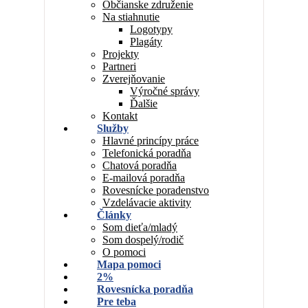
Občianske združenie
Na stiahnutie
Logotypy
Plagáty
Projekty
Partneri
Zverejňovanie
Výročné správy
Ďalšie
Kontakt
Služby
Hlavné princípy práce
Telefonická poradňa
Chatová poradňa
E-mailová poradňa
Rovesnícke poradenstvo
Vzdelávacie aktivity
Články
Som dieťa/mladý
Som dospelý/rodič
O pomoci
Mapa pomoci
2%
Rovesnícka poradňa
Pre teba