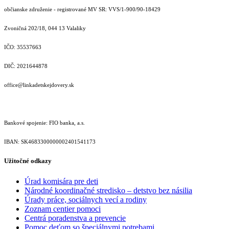
občianske združenie - registrované MV SR: VVS/1-900/90-18429
Zvoničná 202/18, 044 13 Valaliky
IČO: 35537663
DIČ: 2021644878
office@linkadetskejdovery.sk
Bankové spojenie: FIO banka, a.s.
IBAN: SK46833000000­02401541173
Užitočné odkazy
Úrad komisára pre deti
Národné koordinačné stredisko – detstvo bez násilia
Úrady práce, sociálnych vecí a rodiny
Zoznam centier pomoci
Centrá poradenstva a prevencie
Pomoc deťom so špeciálnymi potrebami