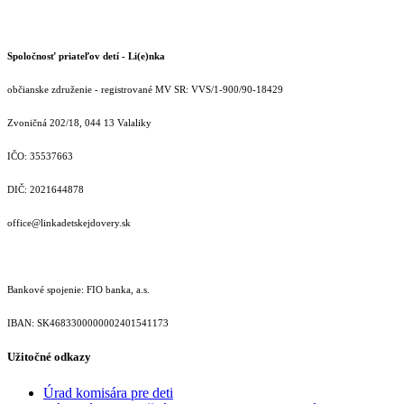
Spoločnosť priateľov detí - Li(e)nka
občianske združenie - registrované MV SR: VVS/1-900/90-18429
Zvoničná 202/18, 044 13 Valaliky
IČO: 35537663
DIČ: 2021644878
office@linkadetskejdovery.sk
Bankové spojenie: FIO banka, a.s.
IBAN: SK46833000000­02401541173
Užitočné odkazy
Úrad komisára pre deti