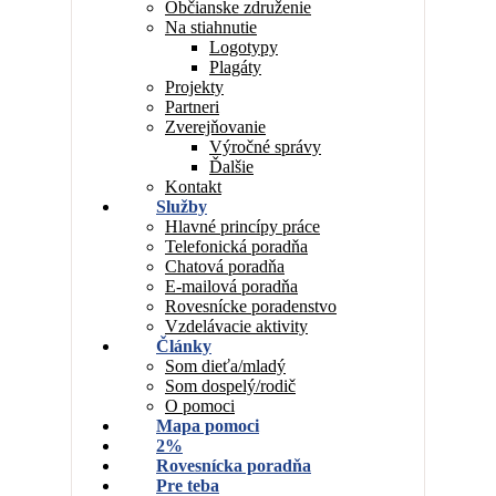
Občianske združenie
Na stiahnutie
Logotypy
Plagáty
Projekty
Partneri
Zverejňovanie
Výročné správy
Ďalšie
Kontakt
Služby
Hlavné princípy práce
Telefonická poradňa
Chatová poradňa
E-mailová poradňa
Rovesnícke poradenstvo
Vzdelávacie aktivity
Články
Som dieťa/mladý
Som dospelý/rodič
O pomoci
Mapa pomoci
2%
Rovesnícka poradňa
Pre teba