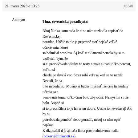
21. marca 2025 o 13:25
#5540
Anonym
Tina, rovesnícka poradkyňa:
Ahoj Ninka, som rada že si sa nám rozhodla napísať do
Rovesníckej
poradne. Určite to nie je príjemné mať nejaké veľké
očakávania, ktoré
sa bohužial nesplnia. Aj keď si sklamaná nemala by si to
vzdávať. Tým, že
si si precvičovala všetky tie testy a mala si nad toľko percent,
koľko si
chcela, je skvelá vec. Stres robí veľa aj keď sa to nezdá.
Nevadí, že sa
ti to nepodarilo. Možno si budeš myslieť, že celé tie hodiny
učenia sa a
venovania tomu toľko času bolo zbytočné. Nemyslím si, že
bolo. Aspoň si
si to precvičila a to je len a len dobre. Určite to nevzdávaj! Ak
by si
potrebovala pomôcť alebo poradiť, neboj sa nám opäť
napísať.
K dizpozícii ti je aj naša linka prostredníctvom mailu
(
odkazy@
linkadeti.sk
),