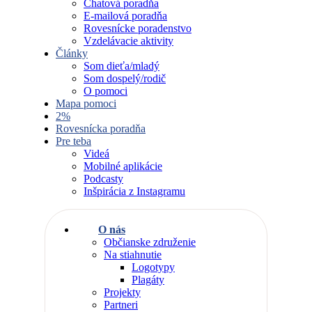
Chatová poradňa
E-mailová poradňa
Rovesnícke poradenstvo
Vzdelávacie aktivity
Články
Som dieťa/mladý
Som dospelý/rodič
O pomoci
Mapa pomoci
2%
Rovesnícka poradňa
Pre teba
Videá
Mobilné aplikácie
Podcasty
Inšpirácia z Instagramu
O nás
Občianske združenie
Na stiahnutie
Logotypy
Plagáty
Projekty
Partneri