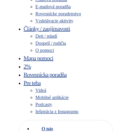
E-mailová poradňa
Rovesnícke poradenstvo
Vzdelávacie aktivity
Články / zaujímavosti
Deti / mladí
Dospelí / rodičia
O pomoci
Mapa pomoci
2%
Rovesnícka poradňa
Pre teba
Videá
Mobilné aplikácie
Podcasty
Inšpirácia z Instagramu
O nás