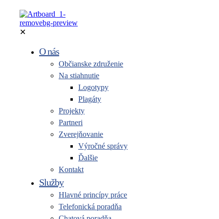
✕
O nás
Občianske združenie
Na stiahnutie
Logotypy
Plagáty
Projekty
Partneri
Zverejňovanie
Výročné správy
Ďalšie
Kontakt
Služby
Hlavné princípy práce
Telefonická poradňa
Chatová poradňa