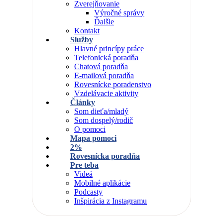
Zverejňovanie
Výročné správy
Ďalšie
Kontakt
Služby
Hlavné princípy práce
Telefonická poradňa
Chatová poradňa
E-mailová poradňa
Rovesnícke poradenstvo
Vzdelávacie aktivity
Články
Som dieťa/mladý
Som dospelý/rodič
O pomoci
Mapa pomoci
2%
Rovesnícka poradňa
Pre teba
Videá
Mobilné aplikácie
Podcasty
Inšpirácia z Instagramu