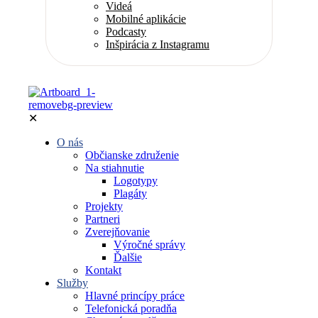
Videá
Mobilné aplikácie
Podcasty
Inšpirácia z Instagramu
✕
O nás
Občianske združenie
Na stiahnutie
Logotypy
Plagáty
Projekty
Partneri
Zverejňovanie
Výročné správy
Ďalšie
Kontakt
Služby
Hlavné princípy práce
Telefonická poradňa