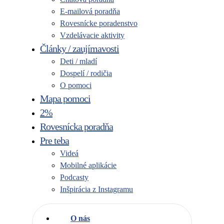
E-mailová poradňa
Rovesnícke poradenstvo
Vzdelávacie aktivity
Články / zaujímavosti
Deti / mladí
Dospelí / rodičia
O pomoci
Mapa pomoci
2%
Rovesnícka poradňa
Pre teba
Videá
Mobilné aplikácie
Podcasty
Inšpirácia z Instagramu
O nás