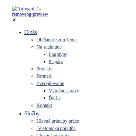
✕
O nás
Občianske združenie
Na stiahnutie
Logotypy
Plagáty
Projekty
Partneri
Zverejňovanie
Výročné správy
Ďalšie
Kontakt
Služby
Hlavné princípy práce
Telefonická poradňa
Chatová poradňa