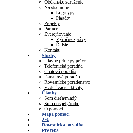
Občianske združenie
Na stiahnutie
Logotypy
Plagáty
Projekty
Partneri
Zverejňovanie
Výročné správy
Ďalšie
Kontakt
Služby
Hlavné princípy práce
Telefonická poradňa
Chatová poradňa
E-mailová poradňa
Rovesnícke poradenstvo
Vzdelávacie aktivity
Články
Som dieťa/mladý
Som dospelý/rodič
O pomoci
Mapa pomoci
2%
Rovesnícka poradňa
Pre teba