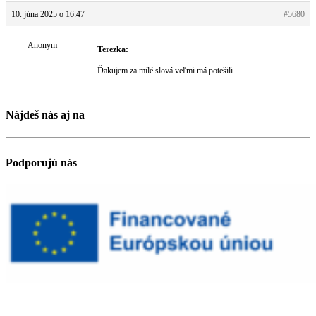
10. júna 2025 o 16:47
#5680
Anonym
Terezka:
Ďakujem za milé slová veľmi má potešili.
Nájdeš nás aj na
Podporujú nás