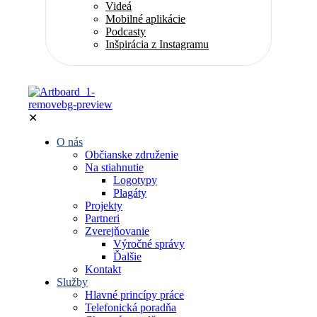
Videá
Mobilné aplikácie
Podcasty
Inšpirácia z Instagramu
✕
O nás
Občianske združenie
Na stiahnutie
Logotypy
Plagáty
Projekty
Partneri
Zverejňovanie
Výročné správy
Ďalšie
Kontakt
Služby
Hlavné princípy práce
Telefonická poradňa