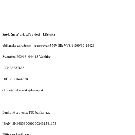
Spoločnosť priateľov detí - Li(e)nka
občianske združenie - registrované MV SR: VVS/1-900/90-18429
Zvoničná 202/18, 044 13 Valaliky
IČO: 35537663
DIČ: 2021644878
office@linkadetskejdovery.sk
Bankové spojenie: FIO banka, a.s.
IBAN: SK46833000000­02401541173
Užitočné odkazy