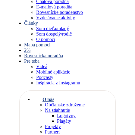
Chatová poradňa
E-mailová poradňa
Rovesnícke poradenstvo
Vzdelávacie aktivity
Články
Som dieťa/mladý
Som dospelý/rodič
O pomoci
Mapa pomoci
2%
Rovesnícka poradňa
Pre teba
Videá
Mobilné aplikácie
Podcasty
Inšpirácia z Instagramu
O nás
Občianske združenie
Na stiahnutie
Logotypy
Plagáty
Projekty
Partneri