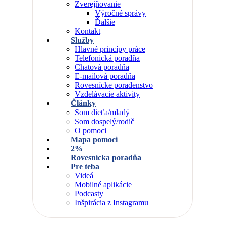
Zverejňovanie
Výročné správy
Ďalšie
Kontakt
Služby
Hlavné princípy práce
Telefonická poradňa
Chatová poradňa
E-mailová poradňa
Rovesnícke poradenstvo
Vzdelávacie aktivity
Články
Som dieťa/mladý
Som dospelý/rodič
O pomoci
Mapa pomoci
2%
Rovesnícka poradňa
Pre teba
Videá
Mobilné aplikácie
Podcasty
Inšpirácia z Instagramu