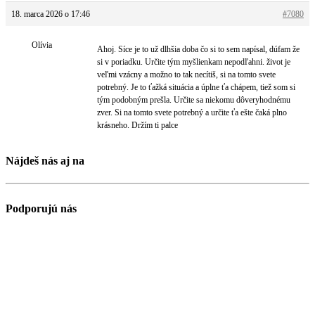
18. marca 2026 o 17:46
#7080
Olívia
Ahoj. Síce je to už dlhšia doba čo si to sem napísal, dúfam že
si v poriadku. Určite tým myšlienkam nepodľahni. život je
veľmi vzácny a možno to tak necítiš, si na tomto svete
potrebný. Je to ťažká situácia a úplne ťa chápem, tiež som si
tým podobným prešla. Určite sa niekomu dôveryhodnému
zver. Si na tomto svete potrebný a určite ťa ešte čaká plno
krásneho. Držím ti palce
Nájdeš nás aj na
Podporujú nás