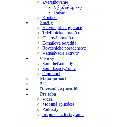
Zverejňovanie
Výročné správy
Ďalšie
Kontakt
Služby
Hlavné princípy práce
Telefonická poradňa
Chatová poradňa
E-mailová poradňa
Rovesnícke poradenstvo
Vzdelávacie aktivity
Články
Som dieťa/mladý
Som dospelý/rodič
O pomoci
Mapa pomoci
2%
Rovesnícka poradňa
Pre teba
Videá
Mobilné aplikácie
Podcasty
Inšpirácia z Instagramu