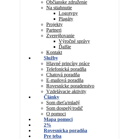
Občianske združenie
Na stiahnutie
Logotypy
Plagáty
Projekty
Partneri
Zverejňovanie
Výročné správy
Ďalšie
Kontakt
Služby
Hlavné princípy práce
Telefonická poradňa
Chatová poradňa
E-mailová poradňa
Rovesnícke poradenstvo
Vzdelávacie aktivity
Články
Som dieťa/mladý
Som dospelý/rodič
O pomoci
Mapa pomoci
2%
Rovesnícka poradňa
Pre teba