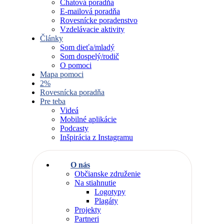
Chatová poradňa
E-mailová poradňa
Rovesnícke poradenstvo
Vzdelávacie aktivity
Články
Som dieťa/mladý
Som dospelý/rodič
O pomoci
Mapa pomoci
2%
Rovesnícka poradňa
Pre teba
Videá
Mobilné aplikácie
Podcasty
Inšpirácia z Instagramu
O nás
Občianske združenie
Na stiahnutie
Logotypy
Plagáty
Projekty
Partneri