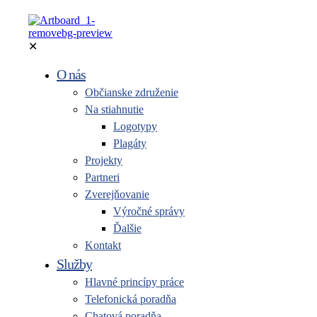
✕
O nás
Občianske združenie
Na stiahnutie
Logotypy
Plagáty
Projekty
Partneri
Zverejňovanie
Výročné správy
Ďalšie
Kontakt
Služby
Hlavné princípy práce
Telefonická poradňa
Chatová poradňa