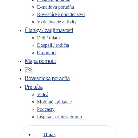
E-mailová poradňa
Rovesnícke poradenstvo
Vzdelávacie aktivity
Články / zaujímavosti
Deti / mladí
Dospelí / rodičia
O pomoci
Mapa pomoci
2%
Rovesnícka poradňa
Pre teba
Videá
Mobilné aplikácie
Podcasty
Inšpirácia z Instagramu
O nás