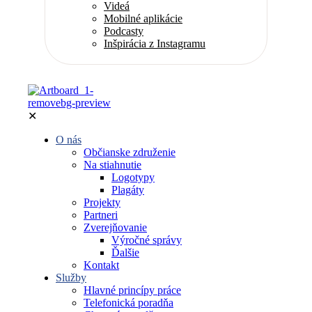
Videá
Mobilné aplikácie
Podcasty
Inšpirácia z Instagramu
✕
O nás
Občianske združenie
Na stiahnutie
Logotypy
Plagáty
Projekty
Partneri
Zverejňovanie
Výročné správy
Ďalšie
Kontakt
Služby
Hlavné princípy práce
Telefonická poradňa