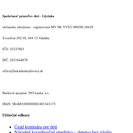
Spoločnosť priateľov detí - Li(e)nka
občianske združenie - registrované MV SR: VVS/1-900/90-18429
Zvoničná 202/18, 044 13 Valaliky
IČO: 35537663
DIČ: 2021644878
office@linkadetskejdovery.sk
Bankové spojenie: FIO banka, a.s.
IBAN: SK46833000000­02401541173
Užitočné odkazy
Úrad komisára pre deti
Národné koordinačné stredisko – detstvo bez násilia