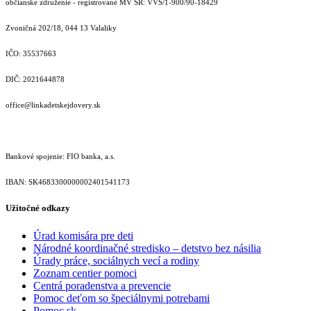
občianske združenie - registrované MV SR: VVS/1-900/90-18429
Zvoničná 202/18, 044 13 Valaliky
IČO: 35537663
DIČ: 2021644878
office@linkadetskejdovery.sk
Bankové spojenie: FIO banka, a.s.
IBAN: SK46833000000­02401541173
Užitočné odkazy
Úrad komisára pre deti
Národné koordinačné stredisko – detstvo bez násilia
Úrady práce, sociálnych vecí a rodiny
Zoznam centier pomoci
Centrá poradenstva a prevencie
Pomoc deťom so špeciálnymi potrebami
Pomoc.sk