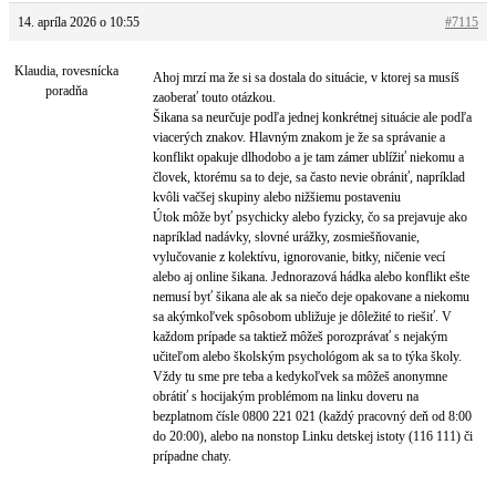
14. apríla 2026 o 10:55
#7115
Klaudia, rovesnícka
Ahoj mrzí ma že si sa dostala do situácie, v ktorej sa musíš
poradňa
zaoberať touto otázkou.
Šikana sa neurčuje podľa jednej konkrétnej situácie ale podľa
viacerých znakov. Hlavným znakom je že sa správanie a
konflikt opakuje dlhodobo a je tam zámer ublížiť niekomu a
človek, ktorému sa to deje, sa často nevie obrániť, napríklad
kvôli vačšej skupiny alebo nižšiemu postaveniu
Útok môže byť psychicky alebo fyzicky, čo sa prejavuje ako
napríklad nadávky, slovné urážky, zosmiešňovanie,
vylučovanie z kolektívu, ignorovanie, bitky, ničenie vecí
alebo aj online šikana. Jednorazová hádka alebo konflikt ešte
nemusí byť šikana ale ak sa niečo deje opakovane a niekomu
sa akýmkoľvek spôsobom ubližuje je dôležité to riešiť. V
každom prípade sa taktiež môžeš porozprávať s nejakým
učiteľom alebo školským psychológom ak sa to týka školy.
Vždy tu sme pre teba a kedykoľvek sa môžeš anonymne
obrátiť s hocijakým problémom na linku doveru na
bezplatnom čísle 0800 221 021 (každý pracovný deň od 8:00
do 20:00), alebo na nonstop Linku detskej istoty (116 111) či
prípadne chaty.