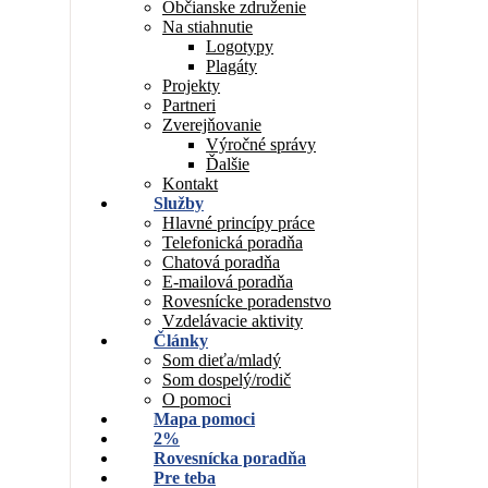
Občianske združenie
Na stiahnutie
Logotypy
Plagáty
Projekty
Partneri
Zverejňovanie
Výročné správy
Ďalšie
Kontakt
Služby
Hlavné princípy práce
Telefonická poradňa
Chatová poradňa
E-mailová poradňa
Rovesnícke poradenstvo
Vzdelávacie aktivity
Články
Som dieťa/mladý
Som dospelý/rodič
O pomoci
Mapa pomoci
2%
Rovesnícka poradňa
Pre teba