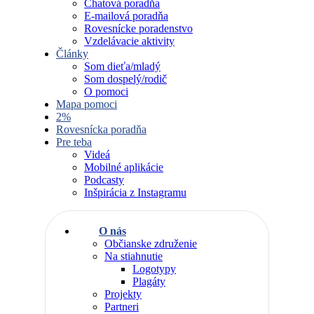
Chatová poradňa
E-mailová poradňa
Rovesnícke poradenstvo
Vzdelávacie aktivity
Články
Som dieťa/mladý
Som dospelý/rodič
O pomoci
Mapa pomoci
2%
Rovesnícka poradňa
Pre teba
Videá
Mobilné aplikácie
Podcasty
Inšpirácia z Instagramu
O nás
Občianske združenie
Na stiahnutie
Logotypy
Plagáty
Projekty
Partneri