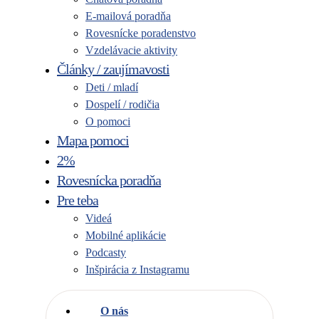
E-mailová poradňa
Rovesnícke poradenstvo
Vzdelávacie aktivity
Články / zaujímavosti
Deti / mladí
Dospelí / rodičia
O pomoci
Mapa pomoci
2%
Rovesnícka poradňa
Pre teba
Videá
Mobilné aplikácie
Podcasty
Inšpirácia z Instagramu
O nás