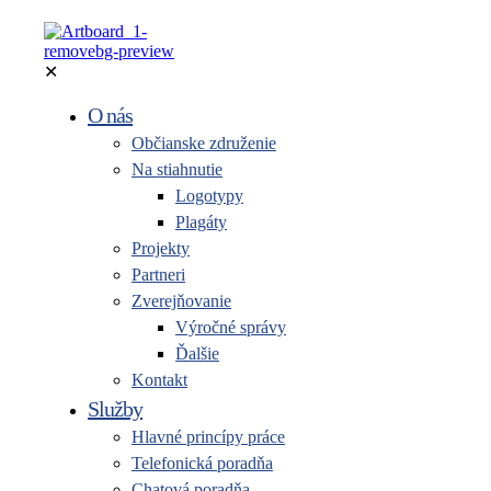
✕
O nás
Občianske združenie
Na stiahnutie
Logotypy
Plagáty
Projekty
Partneri
Zverejňovanie
Výročné správy
Ďalšie
Kontakt
Služby
Hlavné princípy práce
Telefonická poradňa
Chatová poradňa