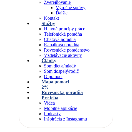
Zverejňovanie
Výročné správy
Ďalšie
Kontakt
Služby
Hlavné princípy práce
Telefonická poradňa
Chatová poradňa
E-mailová poradňa
Rovesnícke poradenstvo
Vzdelávacie aktivity
Články
Som dieťa/mladý
Som dospelý/rodič
O pomoci
Mapa pomoci
2%
Rovesnícka poradňa
Pre teba
Videá
Mobilné aplikácie
Podcasty
Inšpirácia z Instagramu