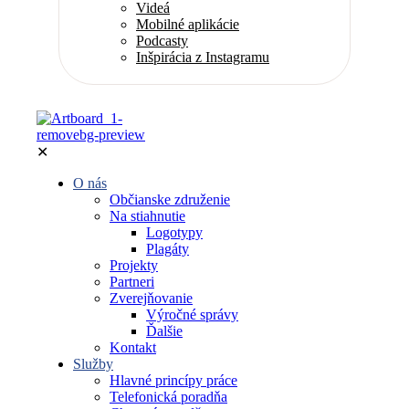
Videá
Mobilné aplikácie
Podcasty
Inšpirácia z Instagramu
✕
O nás
Občianske združenie
Na stiahnutie
Logotypy
Plagáty
Projekty
Partneri
Zverejňovanie
Výročné správy
Ďalšie
Kontakt
Služby
Hlavné princípy práce
Telefonická poradňa