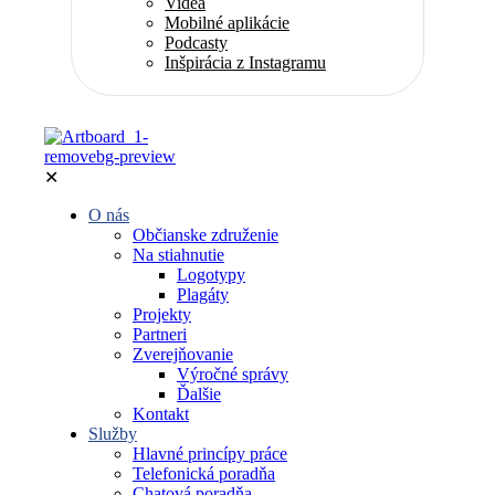
Videá
Mobilné aplikácie
Podcasty
Inšpirácia z Instagramu
✕
O nás
Občianske združenie
Na stiahnutie
Logotypy
Plagáty
Projekty
Partneri
Zverejňovanie
Výročné správy
Ďalšie
Kontakt
Služby
Hlavné princípy práce
Telefonická poradňa
Chatová poradňa