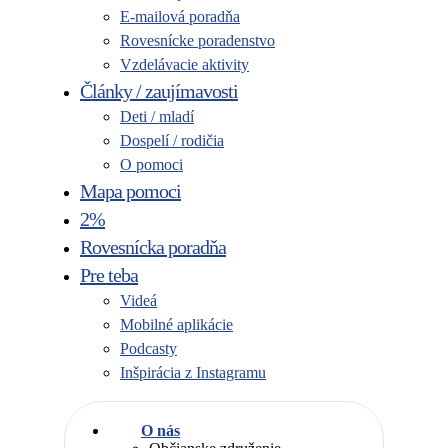
E-mailová poradňa
Rovesnícke poradenstvo
Vzdelávacie aktivity
Články / zaujímavosti
Deti / mladí
Dospelí / rodičia
O pomoci
Mapa pomoci
2%
Rovesnícka poradňa
Pre teba
Videá
Mobilné aplikácie
Podcasty
Inšpirácia z Instagramu
O nás