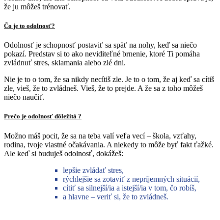
že ju môžeš trénovať.
Čo je to odolnosť?
Odolnosť je schopnosť postaviť sa späť na nohy, keď sa niečo
pokazí. Predstav si to ako neviditeľné brnenie, ktoré Ti pomáha
zvládnuť stres, sklamania alebo zlé dni.
Nie je to o tom, že sa nikdy necítiš zle. Je to o tom, že aj keď sa cítiš
zle, vieš, že to zvládneš. Vieš, že to prejde. A že sa z toho môžeš
niečo naučiť.
Prečo je odolnosť dôležitá ?
Možno máš pocit, že sa na teba valí veľa vecí – škola, vzťahy,
rodina, tvoje vlastné očakávania. A niekedy to môže byť fakt ťažké.
Ale keď si buduješ odolnosť, dokážeš:
lepšie zvládať stres,
rýchlejšie sa zotaviť z nepríjemných situácií,
cítiť sa silnejší/ia a istejší/ia v tom, čo robíš,
a hlavne – veriť si, že to zvládneš.