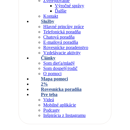
Zverejňovanie
Výročné správy
Ďalšie
Kontakt
Služby
Hlavné princípy práce
Telefonická poradňa
Chatová poradňa
E-mailová poradňa
Rovesnícke poradenstvo
Vzdelávacie aktivity
Články
Som dieťa/mladý
Som dospelý/rodič
O pomoci
Mapa pomoci
2%
Rovesnícka poradňa
Pre teba
Videá
Mobilné aplikácie
Podcasty
Inšpirácia z Instagramu