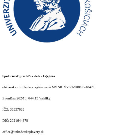
Spoločnosť priateľov detí - Li(e)nka
občianske združenie - registrované MV SR: VVS/1-900/90-18429
Zvoničná 202/18, 044 13 Valaliky
IČO: 35537663
DIČ: 2021644878
office@linkadetskejdovery.sk