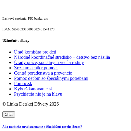
Bankové spojenie: FIO banka, a.s.
IBAN: SK46833000000­02401541173
Užitočné odkazy
Úrad komisára pre deti
Národné koordinačné stredisko – detstvo bez násilia
Úrady práce, sociálnych vecí a rodiny
Zoznam centier pomoci
Centrá poradenstva a prevencie
Pomoc deťom so špeciálnymi potrebami
Pomoc.sk
Kyberšikanovanie.sk
Psychiatria nie je na hlavu
© Linka Detskej Dôvery 2026
Ako prebieha prvé stretnutie s (školským) psychológom?