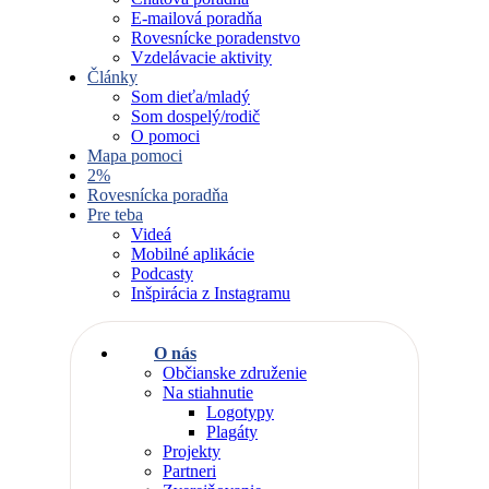
E-mailová poradňa
Rovesnícke poradenstvo
Vzdelávacie aktivity
Články
Som dieťa/mladý
Som dospelý/rodič
O pomoci
Mapa pomoci
2%
Rovesnícka poradňa
Pre teba
Videá
Mobilné aplikácie
Podcasty
Inšpirácia z Instagramu
O nás
Občianske združenie
Na stiahnutie
Logotypy
Plagáty
Projekty
Partneri