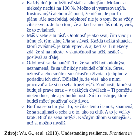
Každý deň je príležitosť stať sa silnejším. Možno sa
niekedy necítiš na 100 %. Možno si vystresovaný/á,
frustrovaný/á alebo máš pocit, že nič nejde podľa
plánu. Ale nezabúdaj, odolnosť nie je o tom, že sa vždy
cítiš skvelo. Je to o tom, že aj keď sa necítiš dobre, vieš,
že to zvládneš.
Máš v sebe silu rásť. Odolnosť je ako sval, čím viac ju
trénuješ, tým silnejší/ia sa stávaš. Každá ťažká situácia,
ktorú zvládneš, je krok vpred. A aj keď sa Ti niekedy
zdá, že si na mieste, v skutočnosti sa učíš, rastieš a
posúvaš sa ďalej.
Odolnosť sa dá naučiť. To, že sa učíš byť odolný/á,
neznamená, že sa už nikdy nebudeš cítiť zle. Stres,
úzkosť alebo smútok sú súčasťou života a je úplne v
poriadku ich cítiť. Dôležité je, že vieš, ako s nimi
pracovať a že si na seba trpezlivý/á. Zručnosti, ktoré si
buduješ práve teraz – v ťažkých chvíľach – Ti pomôžu
nielen dnes, ale aj v budúcnosti. Sú to nástroje, ktoré
budeš môcť používať celý život.
Buď na seba hrdý/á. To, že čítaš tento článok, znamená,
že sa zaujímaš o seba a o to, ako sa cítiš. A to je veľký
krok. Buď na seba hrdý/á. Každým dňom si silnejší/ia,
než si možno myslíš.
Zdroj:
Wu, G., et al. (2013). Undestanding resilience
.
Frontiers in