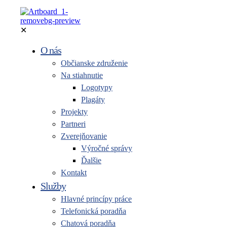
✕
O nás
Občianske združenie
Na stiahnutie
Logotypy
Plagáty
Projekty
Partneri
Zverejňovanie
Výročné správy
Ďalšie
Kontakt
Služby
Hlavné princípy práce
Telefonická poradňa
Chatová poradňa