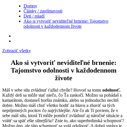
Domov
Články / zaujímavosti
Deti / mladí
Ako si vytvoriť neviditeľné brnenie: Tajomstvo
odolnosti v každodennom živote
Zobraziť všetky
Ako si vytvoriť neviditeľné brnenie:
Tajomstvo odolnosti v každodennom
živote
Máš v sebe silu zvládnuť ťažké chvíle? Hovorí sa tomu
odolnosť.
Každý deň sa môže stať niečo, čo Ťa zaskočí. Možno sa pohádaš s
kamarátom, dostaneš horšiu známku, alebo sa jednoducho necítiš
dobre. Možno máš chuť všetko hodiť za hlavu a zbaviť sa tých
nepríjemných pocitov čo najrýchlejšie. Ale čo ak Ti poviem, že v
sebe máš silu, ktorá Ti môže pomôcť zvládnuť aj náročné situácie a
vrátiť sa späť ešte silnejší/ia? Znie to, ako superhrdinská schopnosť?
Možno áno, ale táto schopnosť sa volá odolnosť. A dobrá správa je,