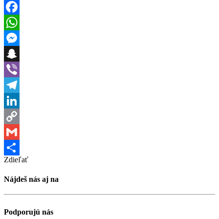
Facebook
WhatsApp
Messenger
Snapchat
Viber
Telegram
LinkedIn
Copy
Link
Gmail
Zdieľať
Share
Nájdeš nás aj na
Podporujú nás