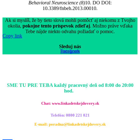
Behavioral Neuroscience (8)
10. DO DOI:
10.3389/fnbeh.2013.00010.
Ak si myslíš, že by tieto slová mohli pomôcť aj niekomu z Tvojho
okolia,
pokojne tento príspevok zdieľaj
. Možno práve vďaka
Tebe nájde niekto odvahu požiadať o pomoc.
Copy link
Sleduj nás
Facebook
Instagram
SME TU PRE TEBA každý pracovný deň od 8:00 do 20:00
hod.
Chat:
www.linkadetskejdovery.sk
Telefón: 0800 221 021
E-mail:
poradna@linkadetskejdovery.sk