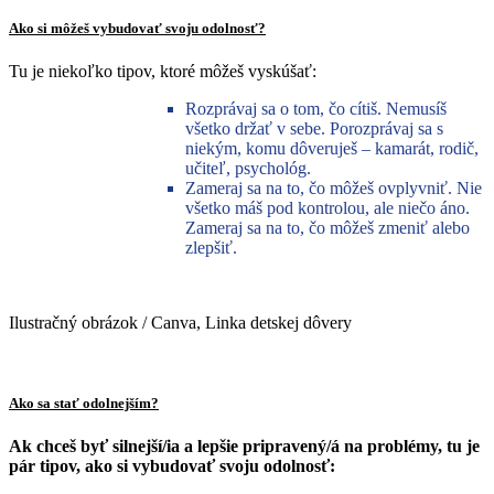
Ako si môžeš vybudovať svoju odolnosť?
Tu je niekoľko tipov, ktoré môžeš vyskúšať:
Rozprávaj sa o tom, čo cítiš. Nemusíš
všetko držať v sebe. Porozprávaj sa s
niekým, komu dôveruješ – kamarát, rodič,
učiteľ, psychológ.
Zameraj sa na to, čo môžeš ovplyvniť. Nie
všetko máš pod kontrolou, ale niečo áno.
Zameraj sa na to, čo môžeš zmeniť alebo
zlepšiť.
Ilustračný obrázok / Canva, Linka detskej dôvery
Ako sa stať odolnejším?
Ak chceš byť silnejší/ia a lepšie pripravený/á na problémy, tu je
pár tipov, ako si vybudovať svoju odolnosť: