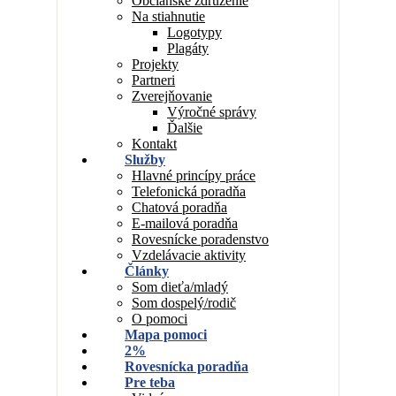
Občianske združenie
Na stiahnutie
Logotypy
Plagáty
Projekty
Partneri
Zverejňovanie
Výročné správy
Ďalšie
Kontakt
Služby
Hlavné princípy práce
Telefonická poradňa
Chatová poradňa
E-mailová poradňa
Rovesnícke poradenstvo
Vzdelávacie aktivity
Články
Som dieťa/mladý
Som dospelý/rodič
O pomoci
Mapa pomoci
2%
Rovesnícka poradňa
Pre teba