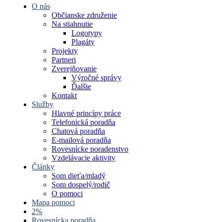
O nás
Občianske združenie
Na stiahnutie
Logotypy
Plagáty
Projekty
Partneri
Zverejňovanie
Výročné správy
Ďalšie
Kontakt
Služby
Hlavné princípy práce
Telefonická poradňa
Chatová poradňa
E-mailová poradňa
Rovesnícke poradenstvo
Vzdelávacie aktivity
Články
Som dieťa/mladý
Som dospelý/rodič
O pomoci
Mapa pomoci
2%
Rovesnícka poradňa