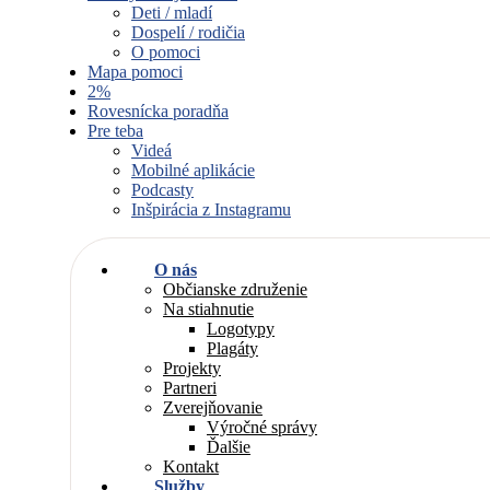
Deti / mladí
Dospelí / rodičia
O pomoci
Mapa pomoci
2%
Rovesnícka poradňa
Pre teba
Videá
Mobilné aplikácie
Podcasty
Inšpirácia z Instagramu
O nás
Občianske združenie
Na stiahnutie
Logotypy
Plagáty
Projekty
Partneri
Zverejňovanie
Výročné správy
Ďalšie
Kontakt
Služby