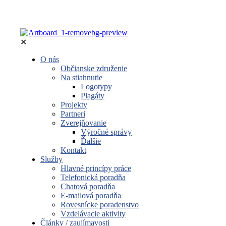
✕
O nás
Občianske združenie
Na stiahnutie
Logotypy
Plagáty
Projekty
Partneri
Zverejňovanie
Výročné správy
Ďalšie
Kontakt
Služby
Hlavné princípy práce
Telefonická poradňa
Chatová poradňa
E-mailová poradňa
Rovesnícke poradenstvo
Vzdelávacie aktivity
Články / zaujímavosti