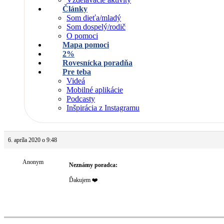
Články
Som dieťa/mladý
Som dospelý/rodič
O pomoci
Mapa pomoci
2%
Rovesnícka poradňa
Pre teba
Videá
Mobilné aplikácie
Podcasty
Inšpirácia z Instagramu
6. apríla 2020 o 9:48
Anonym
Neznámy poradca:
Ďakujem ❤️