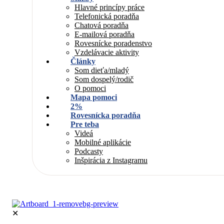
Hlavné princípy práce
Telefonická poradňa
Chatová poradňa
E-mailová poradňa
Rovesnícke poradenstvo
Vzdelávacie aktivity
Články
Som dieťa/mladý
Som dospelý/rodič
O pomoci
Mapa pomoci
2%
Rovesnícka poradňa
Pre teba
Videá
Mobilné aplikácie
Podcasty
Inšpirácia z Instagramu
✕