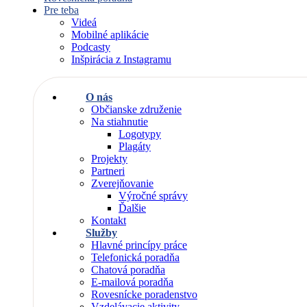
Pre teba
Videá
Mobilné aplikácie
Podcasty
Inšpirácia z Instagramu
O nás
Občianske združenie
Na stiahnutie
Logotypy
Plagáty
Projekty
Partneri
Zverejňovanie
Výročné správy
Ďalšie
Kontakt
Služby
Hlavné princípy práce
Telefonická poradňa
Chatová poradňa
E-mailová poradňa
Rovesnícke poradenstvo
Vzdelávacie aktivity