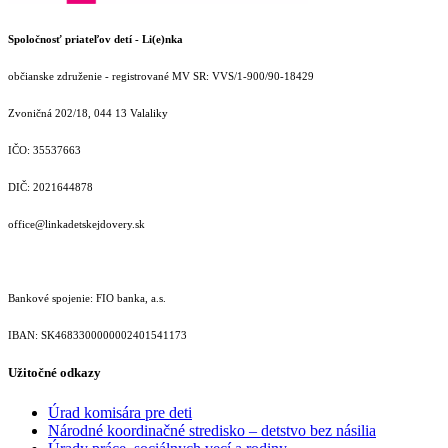
Spoločnosť priateľov detí - Li(e)nka
občianske združenie - registrované MV SR: VVS/1-900/90-18429
Zvoničná 202/18, 044 13 Valaliky
IČO: 35537663
DIČ: 2021644878
office@linkadetskejdovery.sk
Bankové spojenie: FIO banka, a.s.
IBAN: SK46833000000­02401541173
Užitočné odkazy
Úrad komisára pre deti
Národné koordinačné stredisko – detstvo bez násilia