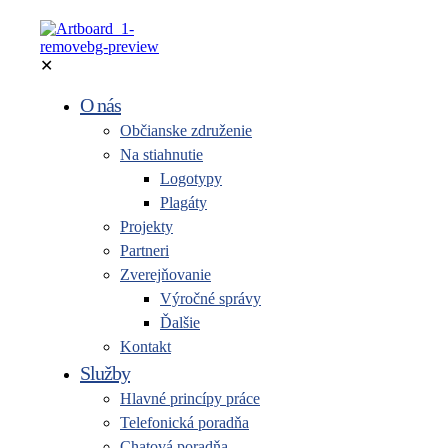
✕
O nás
Občianske združenie
Na stiahnutie
Logotypy
Plagáty
Projekty
Partneri
Zverejňovanie
Výročné správy
Ďalšie
Kontakt
Služby
Hlavné princípy práce
Telefonická poradňa
Chatová poradňa