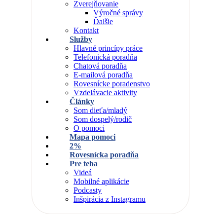
Zverejňovanie
Výročné správy
Ďalšie
Kontakt
Služby
Hlavné princípy práce
Telefonická poradňa
Chatová poradňa
E-mailová poradňa
Rovesnícke poradenstvo
Vzdelávacie aktivity
Články
Som dieťa/mladý
Som dospelý/rodič
O pomoci
Mapa pomoci
2%
Rovesnícka poradňa
Pre teba
Videá
Mobilné aplikácie
Podcasty
Inšpirácia z Instagramu