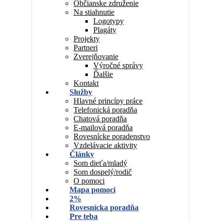
Občianske združenie
Na stiahnutie
Logotypy
Plagáty
Projekty
Partneri
Zverejňovanie
Výročné správy
Ďalšie
Kontakt
Služby
Hlavné princípy práce
Telefonická poradňa
Chatová poradňa
E-mailová poradňa
Rovesnícke poradenstvo
Vzdelávacie aktivity
Články
Som dieťa/mladý
Som dospelý/rodič
O pomoci
Mapa pomoci
2%
Rovesnícka poradňa
Pre teba