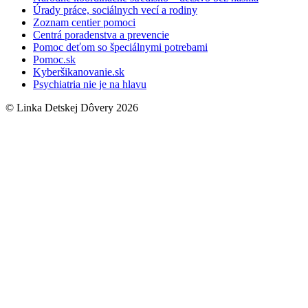
Úrady práce, sociálnych vecí a rodiny
Zoznam centier pomoci
Centrá poradenstva a prevencie
Pomoc deťom so špeciálnymi potrebami
Pomoc.sk
Kyberšikanovanie.sk
Psychiatria nie je na hlavu
© Linka Detskej Dôvery 2026