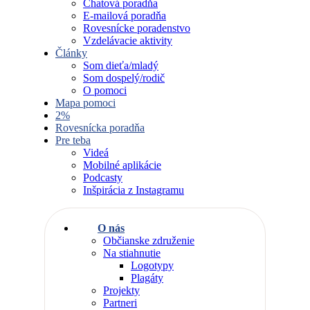
Chatová poradňa
E-mailová poradňa
Rovesnícke poradenstvo
Vzdelávacie aktivity
Články
Som dieťa/mladý
Som dospelý/rodič
O pomoci
Mapa pomoci
2%
Rovesnícka poradňa
Pre teba
Videá
Mobilné aplikácie
Podcasty
Inšpirácia z Instagramu
O nás
Občianske združenie
Na stiahnutie
Logotypy
Plagáty
Projekty
Partneri