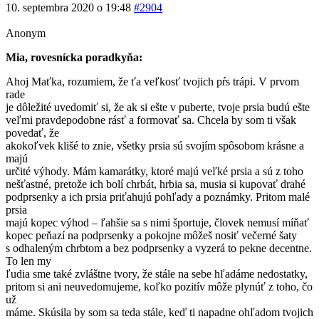
10. septembra 2020 o 19:48
#2904
Anonym
Mia, rovesnícka poradkyňa:
Ahoj Maťka, rozumiem, že ťa veľkosť tvojich pŕs trápi. V prvom
rade
je dôležité uvedomiť si, že ak si ešte v puberte, tvoje prsia budú ešte
veľmi pravdepodobne rásť a formovať sa. Chcela by som ti však
povedať, že
akokoľvek klišé to znie, všetky prsia sú svojím spôsobom krásne a
majú
určité výhody. Mám kamarátky, ktoré majú veľké prsia a sú z toho
nešťastné, pretože ich bolí chrbát, hrbia sa, musia si kupovať drahé
podprsenky a ich prsia priťahujú pohľady a poznámky. Pritom malé
prsia
majú kopec výhod – ľahšie sa s nimi športuje, človek nemusí míňať
kopec peňazí na podprsenky a pokojne môžeš nosiť večerné šaty
s odhaleným chrbtom a bez podprsenky a vyzerá to pekne decentne.
To len my
ľudia sme také zvláštne tvory, že stále na sebe hľadáme nedostatky,
pritom si ani neuvedomujeme, koľko pozitív môže plynúť z toho, čo
už
máme. Skúsila by som sa teda stále, keď ti napadne ohľadom tvojich