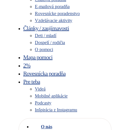
E-mailová poradňa
Rovesnícke poradenstvo
Vzdelávacie aktivity
Články / zaujímavosti
Deti / mladí
Dospelí / rodičia
O pomoci
Mapa pomoci
2%
Rovesnícka poradňa
Pre teba
Videá
Mobilné aplikácie
Podcasty
Inšpirácia z Instagramu
O nás