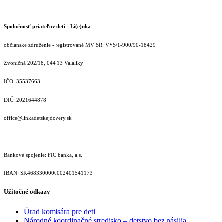
Spoločnosť priateľov detí - Li(e)nka
občianske združenie - registrované MV SR: VVS/1-900/90-18429
Zvoničná 202/18, 044 13 Valaliky
IČO: 35537663
DIČ: 2021644878
office@linkadetskejdovery.sk
Bankové spojenie: FIO banka, a.s.
IBAN: SK46833000000­02401541173
Užitočné odkazy
Úrad komisára pre deti
Národné koordinačné stredisko – detstvo bez násilia