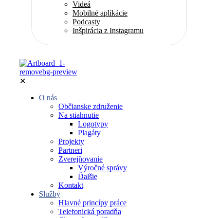
Videá
Mobilné aplikácie
Podcasty
Inšpirácia z Instagramu
✕
O nás
Občianske združenie
Na stiahnutie
Logotypy
Plagáty
Projekty
Partneri
Zverejňovanie
Výročné správy
Ďalšie
Kontakt
Služby
Hlavné princípy práce
Telefonická poradňa