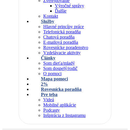
Zverejňovanie
Výročné správy
Ďalšie
Kontakt
Služby
Hlavné princípy práce
Telefonická poradňa
Chatová poradňa
E-mailová poradňa
Rovesnícke poradenstvo
Vzdelávacie aktivity
Články
Som dieťa/mladý
Som dospelý/rodič
O pomoci
Mapa pomoci
2%
Rovesnícka poradňa
Pre teba
Videá
Mobilné aplikácie
Podcasty
Inšpirácia z Instagramu