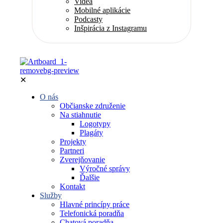
Videá
Mobilné aplikácie
Podcasty
Inšpirácia z Instagramu
✕
O nás
Občianske združenie
Na stiahnutie
Logotypy
Plagáty
Projekty
Partneri
Zverejňovanie
Výročné správy
Ďalšie
Kontakt
Služby
Hlavné princípy práce
Telefonická poradňa
Chatová poradňa