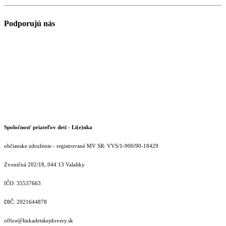
Podporujú nás
Spoločnosť priateľov detí - Li(e)nka
občianske združenie - registrované MV SR: VVS/1-900/90-18429
Zvoničná 202/18, 044 13 Valaliky
IČO: 35537663
DIČ: 2021644878
office@linkadetskejdovery.sk