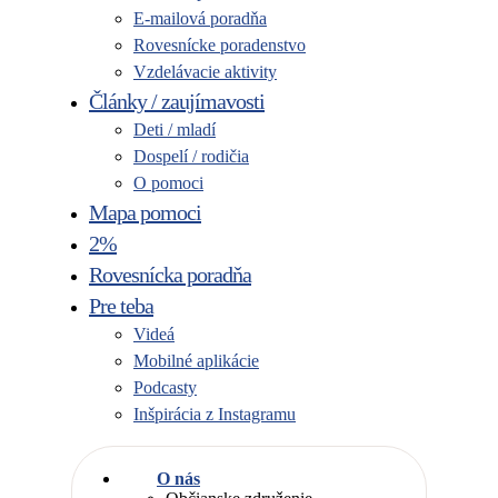
E-mailová poradňa
Rovesnícke poradenstvo
Vzdelávacie aktivity
Články / zaujímavosti
Deti / mladí
Dospelí / rodičia
O pomoci
Mapa pomoci
2%
Rovesnícka poradňa
Pre teba
Videá
Mobilné aplikácie
Podcasty
Inšpirácia z Instagramu
O nás