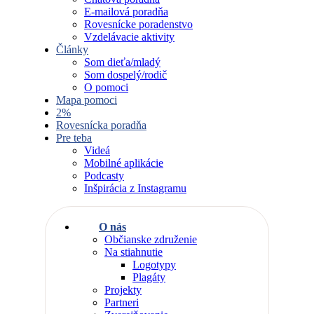
E-mailová poradňa
Rovesnícke poradenstvo
Vzdelávacie aktivity
Články
Som dieťa/mladý
Som dospelý/rodič
O pomoci
Mapa pomoci
2%
Rovesnícka poradňa
Pre teba
Videá
Mobilné aplikácie
Podcasty
Inšpirácia z Instagramu
O nás
Občianske združenie
Na stiahnutie
Logotypy
Plagáty
Projekty
Partneri