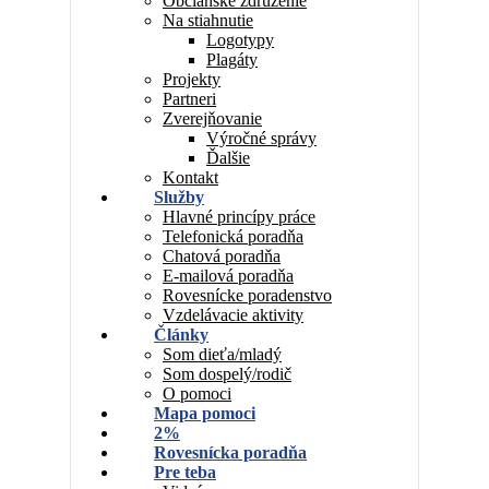
Občianske združenie
Na stiahnutie
Logotypy
Plagáty
Projekty
Partneri
Zverejňovanie
Výročné správy
Ďalšie
Kontakt
Služby
Hlavné princípy práce
Telefonická poradňa
Chatová poradňa
E-mailová poradňa
Rovesnícke poradenstvo
Vzdelávacie aktivity
Články
Som dieťa/mladý
Som dospelý/rodič
O pomoci
Mapa pomoci
2%
Rovesnícka poradňa
Pre teba