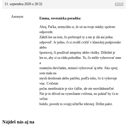
11. septembra 2020 o 20:32
#2910
Anonym
Emma, rovesnícka poradňa:
Ahoj, Paťka, nemyslím si, že sú na tvoje otázky správne
odpovede.
Záleží len na tom, čo preferuješ ty a nie je zlá ani jedna
odpoveď. Je jedno, či si zvolíš cvičiť v klasickej podprsenke
alebo
športovej, či používaš tampóny alebo vložky. Dôležité je
len to, aby si sa cítila pohodlne. To, čo môže vyhovovať mne
a
ostatným dievčatám, nemusí vyhovovať aj tebe. Ako sprej
som mala na
mysli deodorant alebo parfém, podľa toho, čo ti vyhovuje
viac. Cvičenie
počas menštruácie je síce ťažšie, ale nie nezvládnuteľné.
Nie je to dôvod na vynechanie cvičenia, no pokiaľ by ťa to
veľmi
bolelo, povedz to svojej učiteľke telesnej. Držím palce.
Nájdeš nás aj na