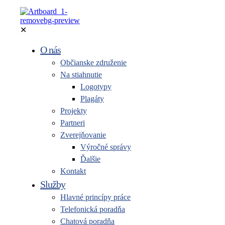
✕
O nás
Občianske združenie
Na stiahnutie
Logotypy
Plagáty
Projekty
Partneri
Zverejňovanie
Výročné správy
Ďalšie
Kontakt
Služby
Hlavné princípy práce
Telefonická poradňa
Chatová poradňa