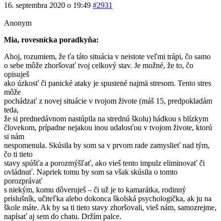
16. septembra 2020 o 19:49
#2931
Anonym
Mia, rovesnícka poradkyňa:
Ahoj, rozumiem, že ťa táto situácia v neistote veľmi trápi, čo samo
o sebe môže zhoršovať tvoj celkový stav. Je možné, že to, čo
opisuješ
ako úzkosť či panické ataky je spustené najmä stresom. Tento stres
môže
pochádzať z novej situácie v tvojom živote (máš 15, predpokladám
teda,
že si prednedávnom nastúpila na strednú školu) hádkou s blízkym
človekom, prípadne nejakou inou udalosťou v tvojom živote, ktorú
si nám
nespomenula. Skúsila by som sa v prvom rade zamyslieť nad tým,
čo ti tieto
stavy spúšťa a porozmýšľať, ako vieš tento impulz eliminovať či
ovládnuť. Napriek tomu by som sa však skúsila o tomto
porozprávať
s niekým, komu dôveruješ – či už je to kamarátka, rodinný
príslušník, učiteľka alebo dokonca školská psychologička, ak ju na
škole máte. Ak by sa ti tieto stavy zhoršovali, vieš nám, samozrejme,
napísať aj sem do chatu. Držím palce.