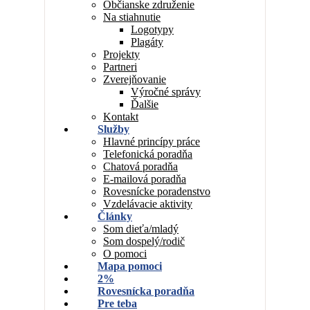
Občianske združenie
Na stiahnutie
Logotypy
Plagáty
Projekty
Partneri
Zverejňovanie
Výročné správy
Ďalšie
Kontakt
Služby
Hlavné princípy práce
Telefonická poradňa
Chatová poradňa
E-mailová poradňa
Rovesnícke poradenstvo
Vzdelávacie aktivity
Články
Som dieťa/mladý
Som dospelý/rodič
O pomoci
Mapa pomoci
2%
Rovesnícka poradňa
Pre teba