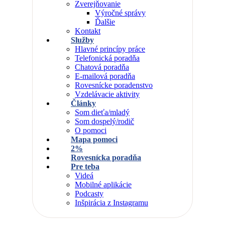
Zverejňovanie
Výročné správy
Ďalšie
Kontakt
Služby
Hlavné princípy práce
Telefonická poradňa
Chatová poradňa
E-mailová poradňa
Rovesnícke poradenstvo
Vzdelávacie aktivity
Články
Som dieťa/mladý
Som dospelý/rodič
O pomoci
Mapa pomoci
2%
Rovesnícka poradňa
Pre teba
Videá
Mobilné aplikácie
Podcasty
Inšpirácia z Instagramu