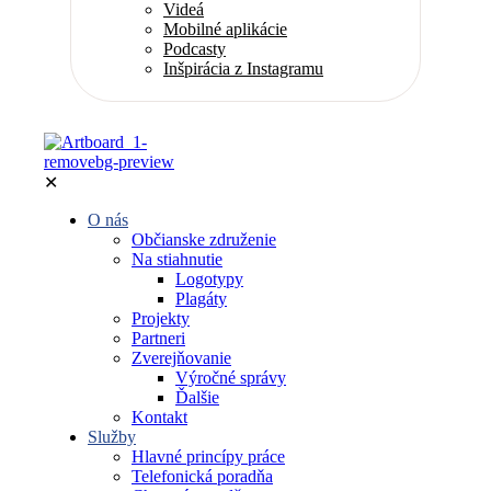
Videá
Mobilné aplikácie
Podcasty
Inšpirácia z Instagramu
✕
O nás
Občianske združenie
Na stiahnutie
Logotypy
Plagáty
Projekty
Partneri
Zverejňovanie
Výročné správy
Ďalšie
Kontakt
Služby
Hlavné princípy práce
Telefonická poradňa