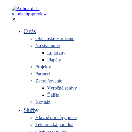
✕
O nás
Občianske združenie
Na stiahnutie
Logotypy
Plagáty
Projekty
Partneri
Zverejňovanie
Výročné správy
Ďalšie
Kontakt
Služby
Hlavné princípy práce
Telefonická poradňa
Chatová poradňa