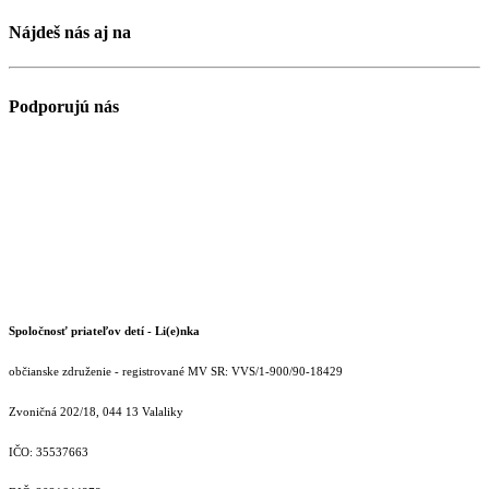
Nájdeš nás aj na
Podporujú nás
Spoločnosť priateľov detí - Li(e)nka
občianske združenie - registrované MV SR: VVS/1-900/90-18429
Zvoničná 202/18, 044 13 Valaliky
IČO: 35537663