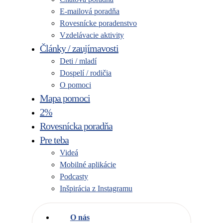
E-mailová poradňa
Rovesnícke poradenstvo
Vzdelávacie aktivity
Články / zaujímavosti
Deti / mladí
Dospelí / rodičia
O pomoci
Mapa pomoci
2%
Rovesnícka poradňa
Pre teba
Videá
Mobilné aplikácie
Podcasty
Inšpirácia z Instagramu
O nás