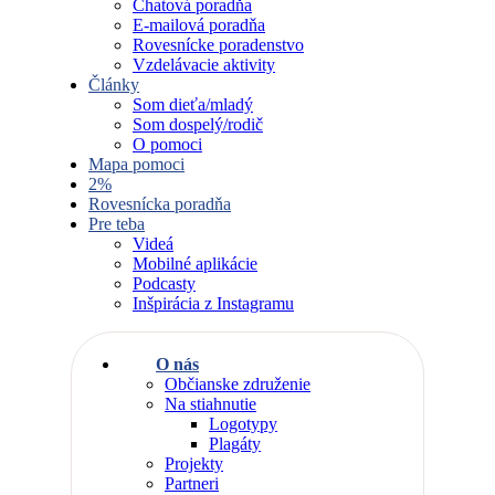
Chatová poradňa
E-mailová poradňa
Rovesnícke poradenstvo
Vzdelávacie aktivity
Články
Som dieťa/mladý
Som dospelý/rodič
O pomoci
Mapa pomoci
2%
Rovesnícka poradňa
Pre teba
Videá
Mobilné aplikácie
Podcasty
Inšpirácia z Instagramu
O nás
Občianske združenie
Na stiahnutie
Logotypy
Plagáty
Projekty
Partneri