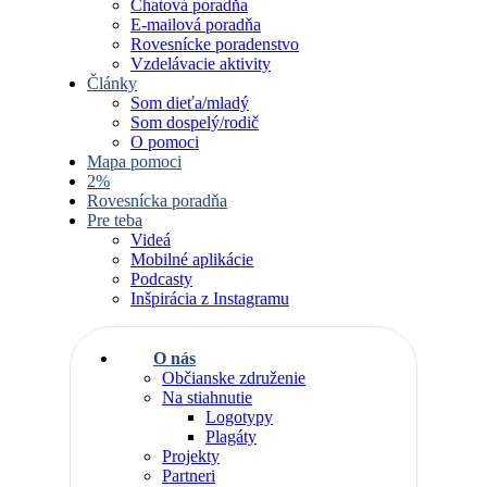
Chatová poradňa
E-mailová poradňa
Rovesnícke poradenstvo
Vzdelávacie aktivity
Články
Som dieťa/mladý
Som dospelý/rodič
O pomoci
Mapa pomoci
2%
Rovesnícka poradňa
Pre teba
Videá
Mobilné aplikácie
Podcasty
Inšpirácia z Instagramu
O nás
Občianske združenie
Na stiahnutie
Logotypy
Plagáty
Projekty
Partneri