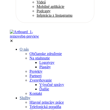
Videá
Mobilné aplikácie
Podcasty
Inšpirácia z Instagramu
✕
O nás
Občianske združenie
Na stiahnutie
Logotypy
Plagáty
Projekty
Partneri
Zverejňovanie
Výročné správy
Ďalšie
Kontakt
Služby
Hlavné princípy práce
Telefonická poradňa