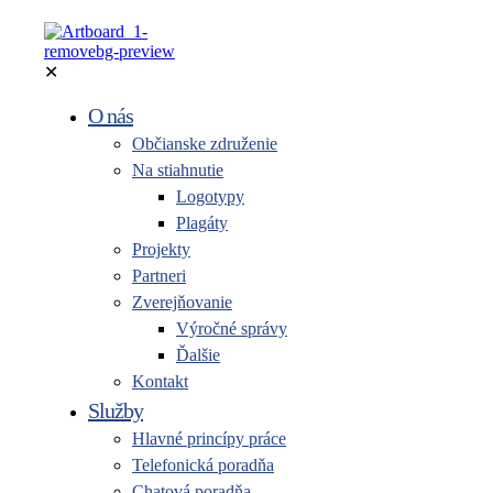
✕
O nás
Občianske združenie
Na stiahnutie
Logotypy
Plagáty
Projekty
Partneri
Zverejňovanie
Výročné správy
Ďalšie
Kontakt
Služby
Hlavné princípy práce
Telefonická poradňa
Chatová poradňa