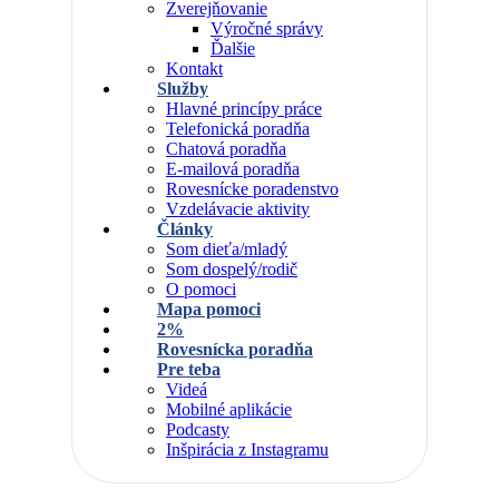
Zverejňovanie
Výročné správy
Ďalšie
Kontakt
Služby
Hlavné princípy práce
Telefonická poradňa
Chatová poradňa
E-mailová poradňa
Rovesnícke poradenstvo
Vzdelávacie aktivity
Články
Som dieťa/mladý
Som dospelý/rodič
O pomoci
Mapa pomoci
2%
Rovesnícka poradňa
Pre teba
Videá
Mobilné aplikácie
Podcasty
Inšpirácia z Instagramu