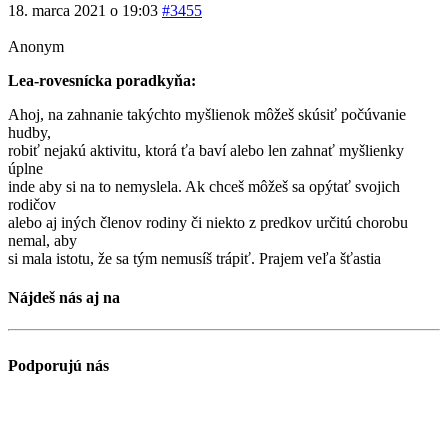
18. marca 2021 o 19:03
#3455
Anonym
Lea-rovesnícka poradkyňa:
Ahoj, na zahnanie takýchto myšlienok môžeš skúsiť počúvanie
hudby,
robiť nejakú aktivitu, ktorá ťa baví alebo len zahnať myšlienky
úplne
inde aby si na to nemyslela. Ak chceš môžeš sa opýtať svojich
rodičov
alebo aj iných členov rodiny či niekto z predkov určitú chorobu
nemal, aby
si mala istotu, že sa tým nemusíš trápiť. Prajem veľa šťastia
Nájdeš nás aj na
Podporujú nás