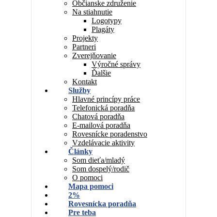
Občianske združenie
Na stiahnutie
Logotypy
Plagáty
Projekty
Partneri
Zverejňovanie
Výročné správy
Ďalšie
Kontakt
Služby
Hlavné princípy práce
Telefonická poradňa
Chatová poradňa
E-mailová poradňa
Rovesnícke poradenstvo
Vzdelávacie aktivity
Články
Som dieťa/mladý
Som dospelý/rodič
O pomoci
Mapa pomoci
2%
Rovesnícka poradňa
Pre teba