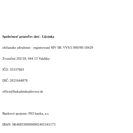
Spoločnosť priateľov detí - Li(e)nka
občianske združenie - registrované MV SR: VVS/1-900/90-18429
Zvoničná 202/18, 044 13 Valaliky
IČO: 35537663
DIČ: 2021644878
office@linkadetskejdovery.sk
Bankové spojenie: FIO banka, a.s.
IBAN: SK46833000000­02401541173