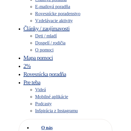
E-mailová poradňa
Rovesnícke poradenstvo
Vzdelávacie aktivity
Články / zaujímavosti
Deti / mladí
Dospelí / rodičia
O pomoci
Mapa pomoci
2%
Rovesnícka poradňa
Pre teba
Videá
Mobilné aplikácie
Podcasty
Inšpirácia z Instagramu
O nás