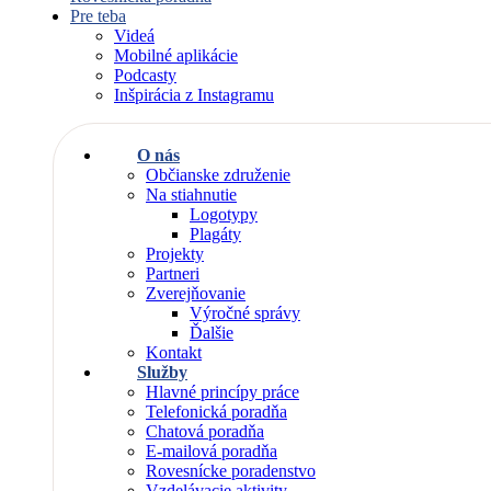
Pre teba
Videá
Mobilné aplikácie
Podcasty
Inšpirácia z Instagramu
O nás
Občianske združenie
Na stiahnutie
Logotypy
Plagáty
Projekty
Partneri
Zverejňovanie
Výročné správy
Ďalšie
Kontakt
Služby
Hlavné princípy práce
Telefonická poradňa
Chatová poradňa
E-mailová poradňa
Rovesnícke poradenstvo
Vzdelávacie aktivity