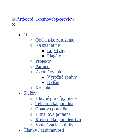
✕
O nás
Občianske združenie
Na stiahnutie
Logotypy
Plagáty
Projekty
Partneri
Zverejňovanie
Výročné správy
Ďalšie
Kontakt
Služby
Hlavné princípy práce
Telefonická poradňa
Chatová poradňa
E-mailová poradňa
Rovesnícke poradenstvo
Vzdelávacie aktivity
Články / zaujímavosti