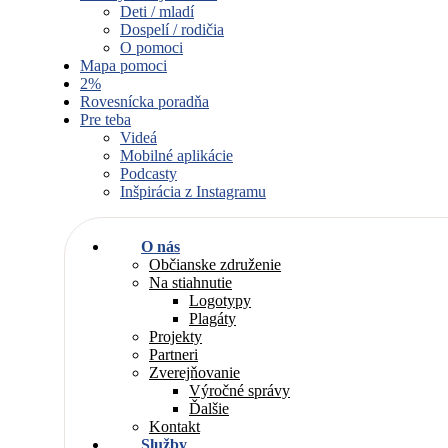
Deti / mladí
Dospelí / rodičia
O pomoci
Mapa pomoci
2%
Rovesnícka poradňa
Pre teba
Videá
Mobilné aplikácie
Podcasty
Inšpirácia z Instagramu
O nás
Občianske združenie
Na stiahnutie
Logotypy
Plagáty
Projekty
Partneri
Zverejňovanie
Výročné správy
Ďalšie
Kontakt
Služby