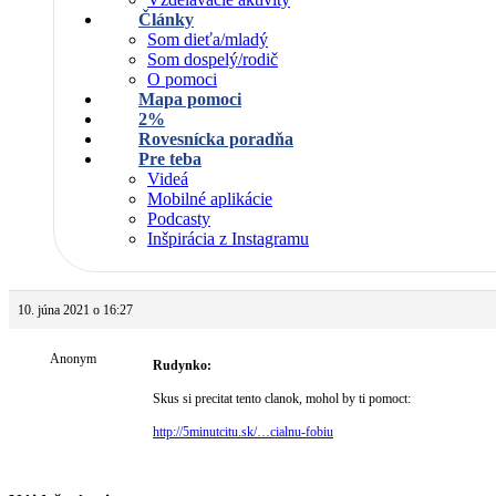
Články
Som dieťa/mladý
Som dospelý/rodič
O pomoci
Mapa pomoci
2%
Rovesnícka poradňa
Pre teba
Videá
Mobilné aplikácie
Podcasty
Inšpirácia z Instagramu
10. júna 2021 o 16:27
Anonym
Rudynko:
Skus si precitat tento clanok, mohol by ti pomoct:
http://5minutcitu.sk/…cialnu-fobiu