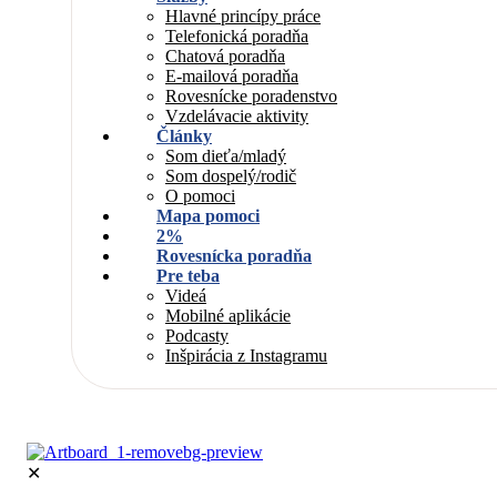
Hlavné princípy práce
Telefonická poradňa
Chatová poradňa
E-mailová poradňa
Rovesnícke poradenstvo
Vzdelávacie aktivity
Články
Som dieťa/mladý
Som dospelý/rodič
O pomoci
Mapa pomoci
2%
Rovesnícka poradňa
Pre teba
Videá
Mobilné aplikácie
Podcasty
Inšpirácia z Instagramu
✕