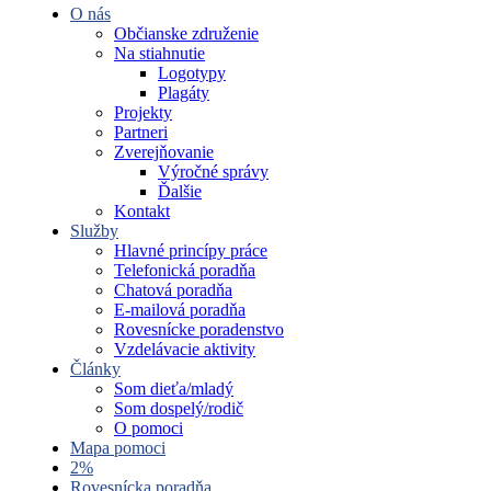
O nás
Občianske združenie
Na stiahnutie
Logotypy
Plagáty
Projekty
Partneri
Zverejňovanie
Výročné správy
Ďalšie
Kontakt
Služby
Hlavné princípy práce
Telefonická poradňa
Chatová poradňa
E-mailová poradňa
Rovesnícke poradenstvo
Vzdelávacie aktivity
Články
Som dieťa/mladý
Som dospelý/rodič
O pomoci
Mapa pomoci
2%
Rovesnícka poradňa