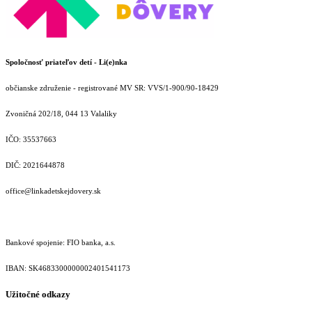
Spoločnosť priateľov detí - Li(e)nka
občianske združenie - registrované MV SR: VVS/1-900/90-18429
Zvoničná 202/18, 044 13 Valaliky
IČO: 35537663
DIČ: 2021644878
office@linkadetskejdovery.sk
Bankové spojenie: FIO banka, a.s.
IBAN: SK46833000000­02401541173
Užitočné odkazy