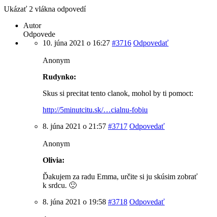
Ukázať 2 vlákna odpovedí
Autor
Odpovede
10. júna 2021 o 16:27
#3716
Odpovedať
Anonym
Rudynko:
Skus si precitat tento clanok, mohol by ti pomoct:
http://5minutcitu.sk/…cialnu-fobiu
8. júna 2021 o 21:57
#3717
Odpovedať
Anonym
Olivia:
Ďakujem za radu Emma, určite si ju skúsim zobrať
k srdcu. 🙂
8. júna 2021 o 19:58
#3718
Odpovedať