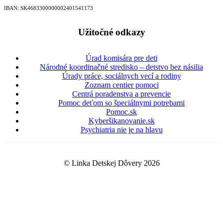
IBAN: SK46833000000­02401541173
Užitočné odkazy
Úrad komisára pre deti
Národné koordinačné stredisko – detstvo bez násilia
Úrady práce, sociálnych vecí a rodiny
Zoznam centier pomoci
Centrá poradenstva a prevencie
Pomoc deťom so špeciálnymi potrebami
Pomoc.sk
Kyberšikanovanie.sk
Psychiatria nie je na hlavu
© Linka Detskej Dôvery 2026