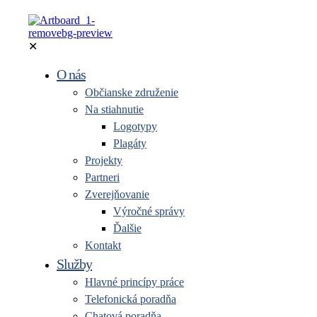
✕
O nás
Občianske združenie
Na stiahnutie
Logotypy
Plagáty
Projekty
Partneri
Zverejňovanie
Výročné správy
Ďalšie
Kontakt
Služby
Hlavné princípy práce
Telefonická poradňa
Chatová poradňa