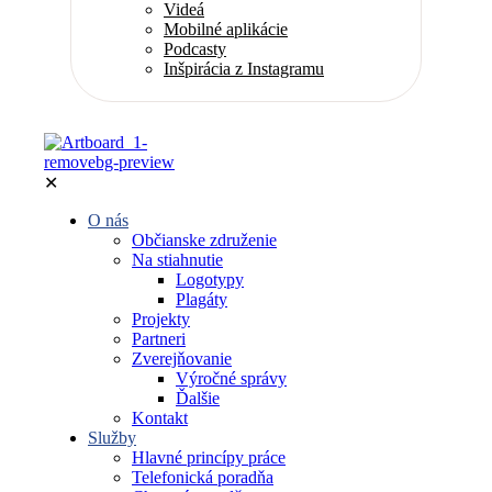
Videá
Mobilné aplikácie
Podcasty
Inšpirácia z Instagramu
✕
O nás
Občianske združenie
Na stiahnutie
Logotypy
Plagáty
Projekty
Partneri
Zverejňovanie
Výročné správy
Ďalšie
Kontakt
Služby
Hlavné princípy práce
Telefonická poradňa