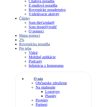
Chatová poradňa
E-mailová poradňa
Rovesnícke poradenstvo
Vzdelávacie aktivity
Články
Som dieťa/mladý
Som dospelý/rodič
O pomoci
Mapa pomoci
2%
Rovesnícka poradňa
Pre teba
Videá
Mobilné aplikácie
Podcasty
Inšpirácia z Instagramu
O nás
Občianske združenie
Na stiahnutie
Logotypy
Plagáty
Projekty
Partneri