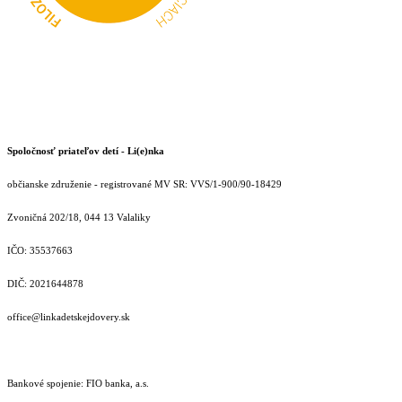
Spoločnosť priateľov detí - Li(e)nka
občianske združenie - registrované MV SR: VVS/1-900/90-18429
Zvoničná 202/18, 044 13 Valaliky
IČO: 35537663
DIČ: 2021644878
office@linkadetskejdovery.sk
Bankové spojenie: FIO banka, a.s.