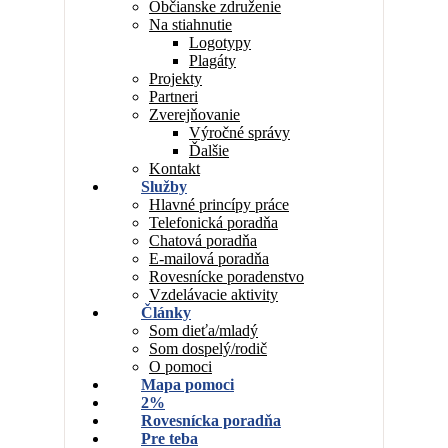
Občianske združenie
Na stiahnutie
Logotypy
Plagáty
Projekty
Partneri
Zverejňovanie
Výročné správy
Ďalšie
Kontakt
Služby
Hlavné princípy práce
Telefonická poradňa
Chatová poradňa
E-mailová poradňa
Rovesnícke poradenstvo
Vzdelávacie aktivity
Články
Som dieťa/mladý
Som dospelý/rodič
O pomoci
Mapa pomoci
2%
Rovesnícka poradňa
Pre teba