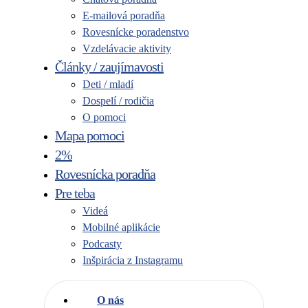
E-mailová poradňa
Rovesnícke poradenstvo
Vzdelávacie aktivity
Články / zaujímavosti
Deti / mladí
Dospelí / rodičia
O pomoci
Mapa pomoci
2%
Rovesnícka poradňa
Pre teba
Videá
Mobilné aplikácie
Podcasty
Inšpirácia z Instagramu
O nás