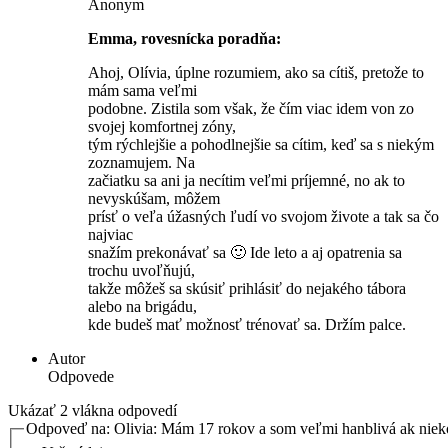
Anonym
Emma, rovesnícka poradňa:
Ahoj, Olívia, úplne rozumiem, ako sa cítiš, pretože to
mám sama veľmi
podobne. Zistila som však, že čím viac idem von zo
svojej komfortnej zóny,
tým rýchlejšie a pohodlnejšie sa cítim, keď sa s niekým
zoznamujem. Na
začiatku sa ani ja necítim veľmi príjemné, no ak to
nevyskúšam, môžem
prísť o veľa úžasných ľudí vo svojom živote a tak sa čo
najviac
snažím prekonávať sa 🙂 Ide leto a aj opatrenia sa
trochu uvoľňujú,
takže môžeš sa skúsiť prihlásiť do nejakého tábora
alebo na brigádu,
kde budeš mať možnosť trénovať sa. Držím palce.
Autor
Odpovede
Ukázať 2 vlákna odpovedí
Odpoveď na: Olivia: Mám 17 rokov a som veľmi hanblivá ak ni