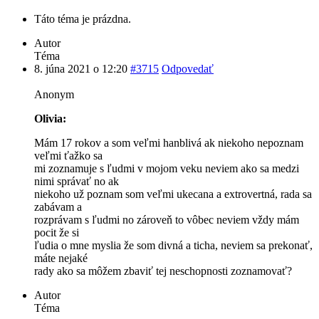
Táto téma je prázdna.
Autor
Téma
8. júna 2021 o 12:20
#3715
Odpovedať
Anonym
Olivia:
Mám 17 rokov a som veľmi hanblivá ak niekoho nepoznam
veľmi ťažko sa
mi zoznamuje s ľudmi v mojom veku neviem ako sa medzi
nimi správať no ak
niekoho už poznam som veľmi ukecana a extrovertná, rada sa
zabávam a
rozprávam s ľudmi no zároveň to vôbec neviem vždy mám
pocit že si
ľudia o mne myslia že som divná a ticha, neviem sa prekonať,
máte nejaké
rady ako sa môžem zbaviť tej neschopnosti zoznamovať?
Autor
Téma