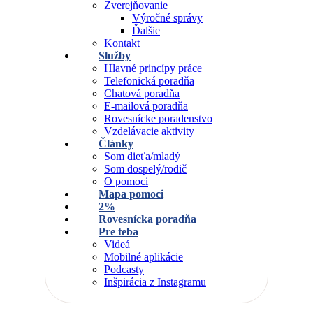
Zverejňovanie
Výročné správy
Ďalšie
Kontakt
Služby
Hlavné princípy práce
Telefonická poradňa
Chatová poradňa
E-mailová poradňa
Rovesnícke poradenstvo
Vzdelávacie aktivity
Články
Som dieťa/mladý
Som dospelý/rodič
O pomoci
Mapa pomoci
2%
Rovesnícka poradňa
Pre teba
Videá
Mobilné aplikácie
Podcasty
Inšpirácia z Instagramu